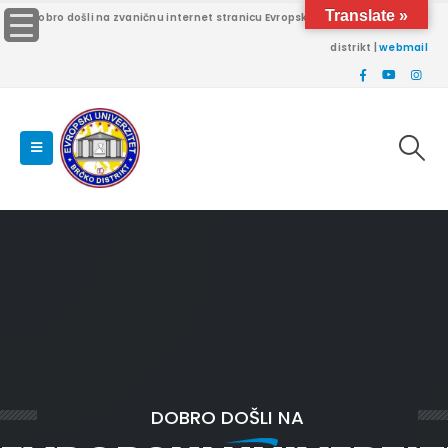
Translate »
Dobro došli na zvaničnu internet stranicu Evropskog univerziteta Brčko
distrikt |
webmail
DOBRO DOŠLI NA