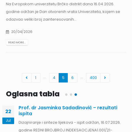
Na Evropskom univerzitetu Brčko distrikt dana 16.04.2026.
godine održan je Dan otvorenih vrata Univerziteta, kojem se
odazvao veliki broj zainteresovanih...
20/04/2026
READ MORE...
…
…
1
4
5
6
400
Oglasna tabla
Prof. dr Jasminka Sadadinović – rezultati
22
ispita
Jul
Dizajniranje i sinteze lijekova - ispit održan, 16.07.2026.
godine REDNI BROJBROJ INDEKSAOCJENA1.001/21-