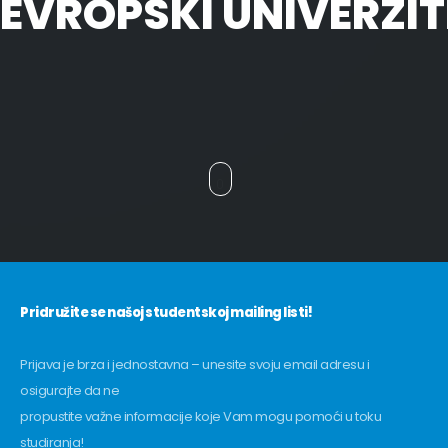
EVROPSKI UNIVERZIT
Pridružite se našoj studentskoj mailing listi!
Prijava je brza i jednostavna – unesite svoju email adresu i
osigurajte da ne
propustite važne informacije koje Vam mogu pomoći u toku
studiranja!