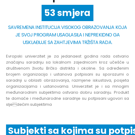
6 fakulteta
53 smjera
SAVREMENA INSTITUCIJA VISOKOG OBRAZOVANJA KOJA
JE SVOJ PROGRAM USAGLASILA I NEPREKIDNO GA
USKLAĐUJE SA ZAHTJEVIMA TRŽIŠTA RADA.
Evropski univerzitet je za jedanaest godina rada ostvario
značajnu saradnju sa lokalnom zajednicom kroz učešće u
društvenom životu Brčko distrikta i okoline. Sa određenim
brojem organizacija i ustanova potpisani su sporazumi o
saradnji u oblasti obrazovanja, razmjene iskustava, posjeta
organizacijama i ustanovama. Univerzitet je i sa mnogim
međunarodnim subjektima ostvario dobru saradnju. Produkt
te domaće i međunarodne saradnje su potpisani ugovori sa
sljedećim subjektima
Subjekti sa kojima su potpi