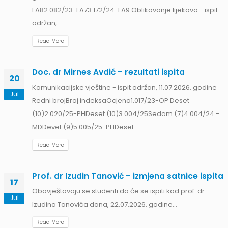
FA82.082/23-FA73.172/24-FA9 Oblikovanje lijekova - ispit
održan,...
Read More
Doc. dr Mirnes Avdić – rezultati ispita
20
Komunikacijske vještine - ispit održan, 11.07.2026. godine
Jul
Redni brojBroj indeksaOcjena1.017/23-OP Deset
I
(10)2.020/25-PHDeset (10)3.004/25Sedam (7)4.004/24 -
am
MDDevet (9)5.005/25-PHDeset...
Read More
Prof. dr Izudin Tanović – izmjena satnice ispita
17
Obavještavaju se studenti da će se ispiti kod prof. dr
Jul
Izudina Tanovića dana, 22.07.2026. godine...
Read More