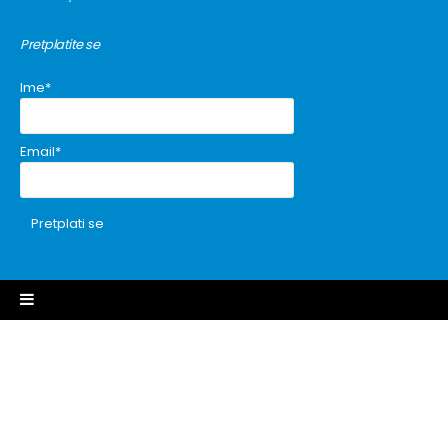
Pretplatite se
Ime*
Email*