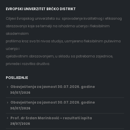
EVROPSKI UNIVERZITET BRČKO DISTRIKT
Ciljevi Evropskog univerziteta su: sprovođenje kvalitetnog i efikasnog
obrazovanja koje se temelji na ishodima učenja i fleksibilnim
akademskim
profilima kroz sva tri nivoa studija, usmjereno fleksibilnim putevima
učenja i
cjeloživotnim obrazovanjem, u skladu sa potrebama zajednice,
privrede i razvitka društva.
POSLJEDNJE
Obavještenje za javnost 30.07.2026. godine
30/07/2026
Obavještenje za javnost 30.07.2026. godine
30/07/2026
Prof. dr Srđan Marinković – rezultati ispita
29/07/2026