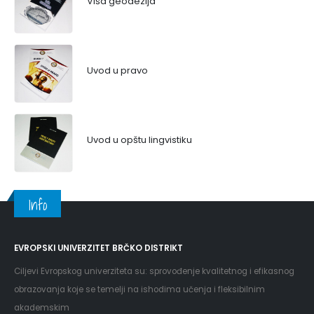
Viša geodezija
Uvod u pravo
Uvod u opštu lingvistiku
Info
EVROPSKI UNIVERZITET BRČKO DISTRIKT
Ciljevi Evropskog univerziteta su: sprovođenje kvalitetnog i efikasnog
obrazovanja koje se temelji na ishodima učenja i fleksibilnim
akademskim