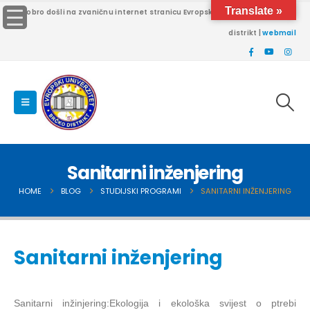
Translate »
Dobro došli na zvaničnu internet stranicu Evropskog univerziteta Brčko
distrikt |
webmail
Sanitarni inženjering
HOME
BLOG
STUDIJSKI PROGRAMI
SANITARNI INŽENJERING
Sanitarni inženjering
Sanitarni inžinjering:Ekologija i ekološka svijest o ptrebi