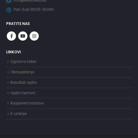
info@eubd.edu.ba
Pon-Sub 08.00-19.00h
PRATITE NAS
LINKOVI
Oglasna tabla
Obavjestenja
Rezultati ispita
Ispitni termini
Raspored nastave
E-učenje