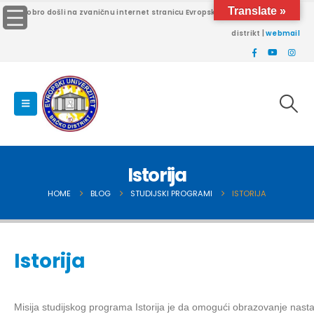
Translate »
Dobro došli na zvaničnu internet stranicu Evropskog univerziteta Brčko
distrikt |
webmail
Istorija
HOME
BLOG
STUDIJSKI PROGRAMI
ISTORIJA
Istorija
Misija studijskog programa Istorija je da omogući obrazovanje nast