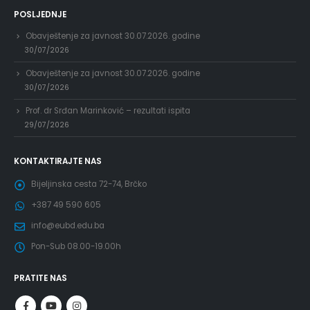
POSLJEDNJE
Obavještenje za javnost 30.07.2026. godine
30/07/2026
Obavještenje za javnost 30.07.2026. godine
30/07/2026
Prof. dr Srđan Marinković – rezultati ispita
29/07/2026
KONTAKTIRAJTE NAS
Bijeljinska cesta 72-74, Brčko
+387 49 590 605
info@eubd.edu.ba
Pon-Sub 08.00-19.00h
PRATITE NAS