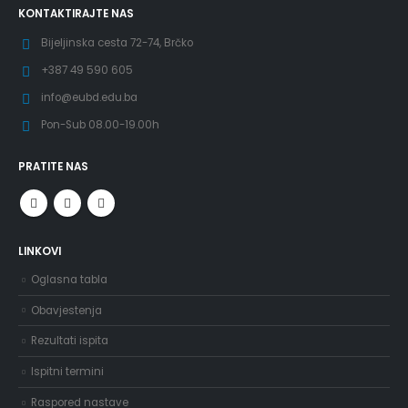
KONTAKTIRAJTE NAS
Bijeljinska cesta 72-74, Brčko
+387 49 590 605
info@eubd.edu.ba
Pon-Sub 08.00-19.00h
PRATITE NAS
LINKOVI
Oglasna tabla
Obavjestenja
Rezultati ispita
Ispitni termini
Raspored nastave