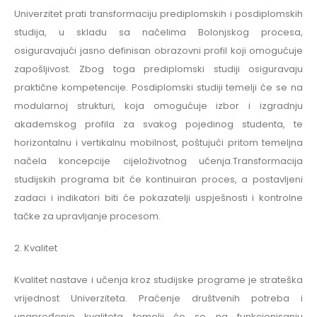
Univerzitet prati transformaciju prediplomskih i posdiplomskih
studija, u skladu sa načelima Bolonjskog procesa,
osiguravajući jasno definisan obrazovni profil koji omogućuje
zapošljivost. Zbog toga prediplomski studiji osiguravaju
praktične kompetencije. Posdiplomski studiji temelji će se na
modularnoj strukturi, koja omogućuje izbor i izgradnju
akademskog profila za svakog pojedinog studenta, te
horizontalnu i vertikalnu mobilnost, poštujući pritom temeljna
načela koncepcije cijeloživotnog učenja.Transformacija
studijskih programa bit će kontinuiran proces, a postavljeni
zadaci i indikatori biti će pokazatelji uspješnosti i kontrolne
tačke za upravljanje procesom.
2. Kvalitet
Kvalitet nastave i učenja kroz studijske programe je strateška
vrijednost Univerziteta. Praćenje društvenih potreba i
unapređenje kvaliteta temelji će se na funkcionisanju