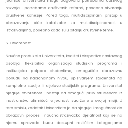
jedinice Univerziteta mogu odgovoriti potrebama održivog
razvoja i potrebama društvenih reformi, posebno stvaranju
društvene kohezije. Pored toga, multidisciplinarni pristup u
obrazovanju biće katalizator za multidisciplinarnost u
istraživanjima, posebno kada su u pitanju društvene teme.
5. Otvorenost
Naučna produkcija Univerziteta, kvalitet i ekspertiza nastavnog
osoblja, fleksibilna organizacija studijskih programa i
institucijska potpora studentima, omogućiće obrazovnu
ponudu na nacionalnom nivou, upisivanjem studenata na
kompletne studije ili dijelove studijskih programa. Univerzitet
njeguje otvorenost i nastoji da omogući priliv strudenata iz
inostranstva afirmišući vrijednosti sadržane u svojoj misiji. U
tom smislu, zadatak Univerziteta je da njeguje i mogućnost da
obrazovni proces i naučnoistraživačka djelatnost koji se na
njemu sprovode budu dostupni različitim kategorijama