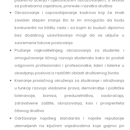
putevima učenja i cijeloživotnim obrazovanjem, u skladu
sa potrebama zajednice, privrede i razvitka društva
Obrazovanje i osposobljavanje kadrova koji će imati
zavidan stepen znanja što bi im omogućilo da budu
konkurentni na tržištu rada i sa kojim bi budući diplomci
bez dodatnog usavršavanja mogli da se uključe u
savremene tokove poslovanja.
Pružanje najkvalitetnijeg obrazovanja za studente i
omogućavanje ličnog razvoja studenata kako bi postali
odgovorni profesionalci i profesionalke, lideri i liderke u
obavljanju poslova iz različitih oblasti društvenog života.
Kreiranje privlačnog okruženja za studiranje i istraživanja
u funkciji razvoja vladavine prava, demokratije i političke
tolerancije, biznisa, preduzetništva, saobraćaja,
zdravstvene zaštite, obrazovanja, kao i prosperiteta
čitavog društva.
Održavanje najvišeg standarda i najviše reputacije
utemeljenih na ključnim vrijednostima koje gajimo pri