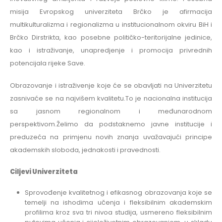
misija Evropskog univerziteta Brčko je afirmacija
multikulturalizma i regionalizma u institucionalnom okviru BiH i
Brčko Dirstrikta, kao posebne političko-teritorijalne jedinice,
kao i istraživanje, unapredjenje i promocija privrednih
potencijala rijeke Save.
Obrazovanje i istraživenje koje će se obavljati na Univerzitetu
zasnivaće se na najvišem kvalitetu.To je nacionalna institucija
sa jasnom regionalnom i međunarodnom
perspektivom.Želimo da podstaknemo javne institucije i
preduzeća na primjenu novih znanja uvažavajući principe
akademskih sloboda, jednakosti i pravednosti.
Ciljevi Univerziteta
Sprovođenje kvalitetnog i efikasnog obrazovanja koje se
temelji na ishodima učenja i fleksibilnim akademskim
profilima kroz sva tri nivoa studija, usmereno fleksibilnim