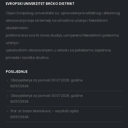
EVROPSKI UNIVERZITET BRČKO DISTRIKT
Ciljevi Evropskog univerziteta su: sprovođenje kvalitetnog i efikasnog
obrazovanja koje se temelji na ishodima učenja i fleksibilnim
akademskim
profilima kroz sva tri nivoa studija, usmjereno fleksibilnim putevima
učenja i
cjeloživotnim obrazovanjem, u skladu sa potrebama zajednice,
privrede i razvitka društva.
POSLJEDNJE
Obavještenje za javnost 30.07.2026. godine
30/07/2026
Obavještenje za javnost 30.07.2026. godine
30/07/2026
Prof. dr Srđan Marinković – rezultati ispita
29/07/2026