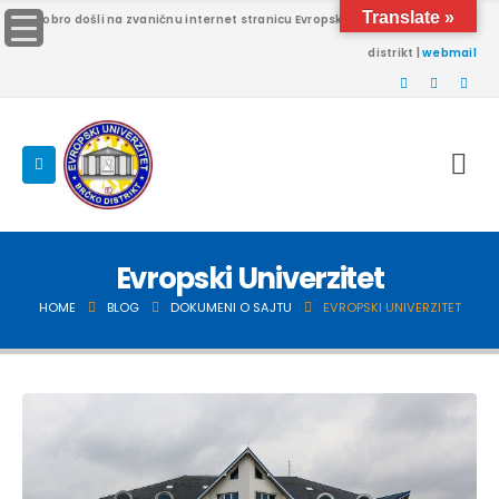
Translate »
Dobro došli na zvaničnu internet stranicu Evropskog univerziteta Brčko
distrikt |
webmail
Evropski Univerzitet
HOME
BLOG
DOKUMENI O SAJTU
EVROPSKI UNIVERZITET