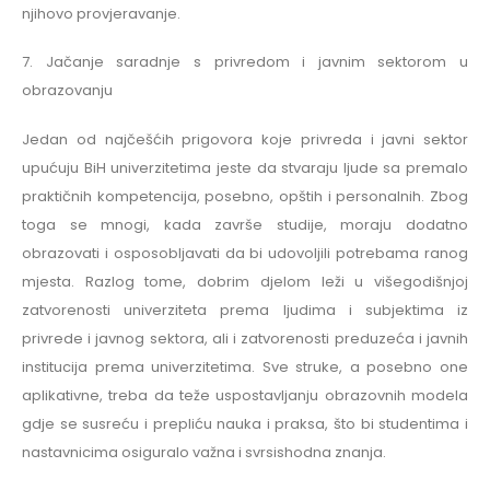
njihovo provjeravanje.
7. Jačanje saradnje s privredom i javnim sektorom u
obrazovanju
Jedan od najčešćih prigovora koje privreda i javni sektor
upućuju BiH univerzitetima jeste da stvaraju ljude sa premalo
praktičnih kompetencija, posebno, opštih i personalnih. Zbog
toga se mnogi, kada završe studije, moraju dodatno
obrazovati i osposobljavati da bi udovoljili potrebama ranog
mjesta. Razlog tome, dobrim djelom leži u višegodišnjoj
zatvorenosti univerziteta prema ljudima i subjektima iz
privrede i javnog sektora, ali i zatvorenosti preduzeća i javnih
institucija prema univerzitetima. Sve struke, a posebno one
aplikativne, treba da teže uspostavljanju obrazovnih modela
gdje se susreću i prepliću nauka i praksa, što bi studentima i
nastavnicima osiguralo važna i svrsishodna znanja.