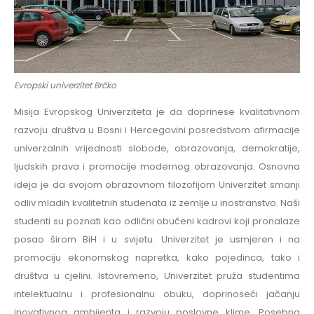
Evropski univerzitet Brčko
Misija Evropskog Univerziteta je da doprinese kvalitativnom
razvoju društva u Bosni i Hercegovini posredstvom afirmacije
univerzalnih vrijednosti slobode, obrazovanja, demokratije,
ljudskih prava i promocije modernog obrazovanja. Osnovna
ideja je da svojom obrazovnom filozofijom Univerzitet smanji
odliv mladih kvalitetnih studenata iz zemlje u inostranstvo. Naši
studenti su poznati kao odlični obučeni kadrovi koji pronalaze
posao širom BiH i u svijetu. Univerzitet je usmjeren i na
promociju ekonomskog napretka, kako pojedinca, tako i
društva u cjelini. Istovremeno, Univerzitet pruža studentima
intelektualnu i profesionalnu obuku, doprinoseći jačanju
inovativnog ambijenta i razvoju poslovne klime. Posebna