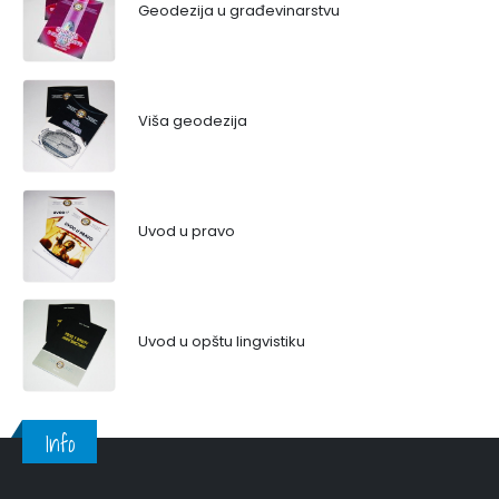
Geodezija u građevinarstvu
Viša geodezija
Uvod u pravo
Uvod u opštu lingvistiku
Info