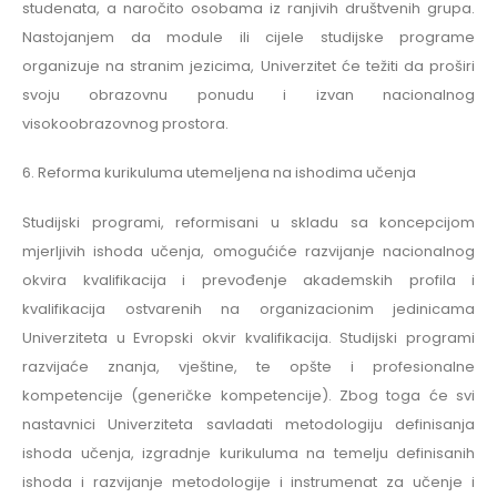
studenata, a naročito osobama iz ranjivih društvenih grupa.
Nastojanjem da module ili cijele studijske programe
organizuje na stranim jezicima, Univerzitet će težiti da proširi
svoju obrazovnu ponudu i izvan nacionalnog
visokoobrazovnog prostora.
6. Reforma kurikuluma utemeljena na ishodima učenja
Studijski programi, reformisani u skladu sa koncepcijom
mjerljivih ishoda učenja, omogućiće razvijanje nacionalnog
okvira kvalifikacija i prevođenje akademskih profila i
kvalifikacija ostvarenih na organizacionim jedinicama
Univerziteta u Evropski okvir kvalifikacija. Studijski programi
razvijaće znanja, vještine, te opšte i profesionalne
kompetencije (generičke kompetencije). Zbog toga će svi
nastavnici Univerziteta savladati metodologiju definisanja
ishoda učenja, izgradnje kurikuluma na temelju definisanih
ishoda i razvijanje metodologije i instrumenat za učenje i