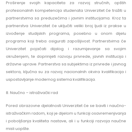
Proširenje svojih kapaciteta za razvoj stručnih, opštih
profesionalnih kompetencija studenata Univerzitet će tražiti u
partnerstvima sa preduzećima i javnim institucijama. Kroz ta
partnerstva Univerzitet će uključiti veliki broj ljudi iz prakse u
izvođenje studijskih programa, posebno u onom dijelu
programa koji treba osigurati zapošljivost. Partnerstvima će
Univerzitet pojačati dijalog i razumijevanje sa svojim
okruženjem, te doprinijeti razvoju privrede, javnih institucija i
državne uprave. Partnerstva sa subjektima iz privrede i javnog
sektora, ključna su za razvoj nacionalnih okvira kvalifikacija i
uspostavljanje modernog sistema kvalifikacija.
8. Naučno – istraživački rad
Pored obrazovne djelatnosti Univerzitet će se baviti i naučno-
istraživačkim radom, koji je dijelom u funkciji osavremenjivanja
i poboljšanja kvaliteta nastave, ali i u funkciji razvoja naučne
misli uopšte.