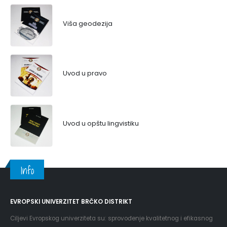
Viša geodezija
Uvod u pravo
Uvod u opštu lingvistiku
Info
EVROPSKI UNIVERZITET BRČKO DISTRIKT
Ciljevi Evropskog univerziteta su: sprovođenje kvalitetnog i efikasnog