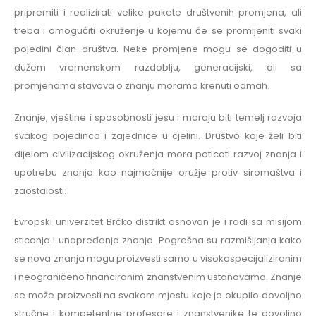
pripremiti i realizirati velike pakete društvenih promjena, ali
treba i omogućiti okruženje u kojemu će se promijeniti svaki
pojedini član društva. Neke promjene mogu se dogoditi u
dužem vremenskom razdoblju, generacijski, ali sa
promjenama stavova o znanju moramo krenuti odmah.
Znanje, vještine i sposobnosti jesu i moraju biti temelj razvoja
svakog pojedinca i zajednice u cjelini. Društvo koje želi biti
dijelom civilizacijskog okruženja mora poticati razvoj znanja i
upotrebu znanja kao najmoćnije oružje protiv siromaštva i
zaostalosti.
Evropski univerzitet Brčko distrikt osnovan je i radi sa misijom
sticanja i unapređenja znanja. Pogrešna su razmišljanja kako
se nova znanja mogu proizvesti samo u visokospecijaliziranim
i neograničeno financiranim znanstvenim ustanovama. Znanje
se može proizvesti na svakom mjestu koje je okupilo dovoljno
stručne i kompetentne profesore i znanstvenike te dovoljno