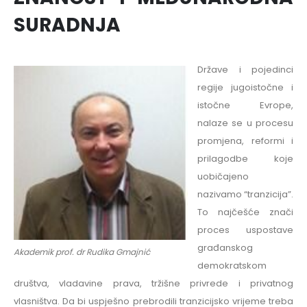
SURADNJA
Države i pojedinci
regije jugoistočne i
istočne Evrope,
nalaze se u procesu
promjena, reformi i
prilagodbe koje
uobičajeno
nazivamo “tranzicija”.
To najčešće znači
proces uspostave
građanskog
Akademik prof. dr Rudika Gmajnić
demokratskom
društva, vladavine prava, tržišne privrede i privatnog
vlasništva. Da bi uspješno prebrodili tranzicijsko vrijeme treba