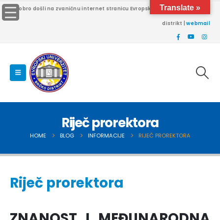
Translate »
Dobro došli na zvaničnu internet stranicu Evropskog univerziteta Brčko
distrikt |
webmail
Riječ prorektora
HOME
BLOG
INFORMACIJE
RIJEČ PROREKTORA
Riječ prorektora
ZNANOST I MEĐUNARODNA