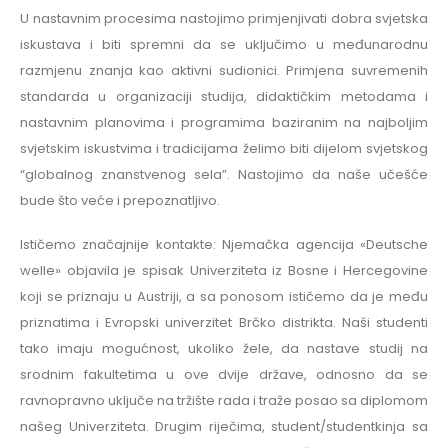
U nastavnim procesima nastojimo primjenjivati dobra svjetska
iskustava i biti spremni da se uključimo u međunarodnu
razmjenu znanja kao aktivni sudionici. Primjena suvremenih
standarda u organizaciji studija, didaktičkim metodama i
nastavnim planovima i programima baziranim na najboljim
svjetskim iskustvima i tradicijama želimo biti dijelom svjetskog
“globalnog znanstvenog sela”. Nastojimo da naše učešće
bude što veće i prepoznatljivo.
Ističemo značajnije kontakte: Njemačka agencija «Deutsche
welle» objavila je spisak Univerziteta iz Bosne i Hercegovine
koji se priznaju u Austriji, a sa ponosom ističemo da je među
priznatima i Evropski univerzitet Brčko distrikta. Naši studenti
tako imaju mogućnost, ukoliko žele, da nastave studij na
srodnim fakultetima u ove dvije države, odnosno da se
ravnopravno uključe na tržište rada i traže posao sa diplomom
našeg Univerziteta. Drugim riječima, student/studentkinja sa