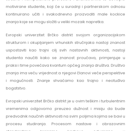
motivirane studente, koji će u suradnji i partnerskom odnosu
kontinuirano učiti i svakodnevno proizvoditi male kockice
znanja koje se mogu složiti u veliki mozaik napretka.
Evropski univerzitet Brčko distrkt svojom organizacijskom
strukturom i okupljanjem vrhunskih stručnjaka nastoji znanost
uspostaviti kao trajni cilj svih nastavnih aktivnosti, nastoji
studenta naučiti kako se znanost proučava, primjenjuje u
praksi i time povećava kvantum općeg znanja društva. Društvo
znanja ima veću vrijednost a njegovi članovi veće perspektive
i mogućnosti. Znanje shvaćamo kao trajno i neotuđivo
bogatstvo.
Evropski univerzitet Brčko distrkt je u ovim teškim i turbulentnim
vremenima odgovorno preuzeo dužnost i misiju da bude
predvodnik naučnih aktivnosti na svim poljima kojima se bavi u
procesu studiranja. Procesom nastave i obrazovnim