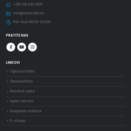
+387 49 590 605
info@eubd.edu.ba
Pon-Sub 08.00-19.00h
PRATITE NAS
LINKOVI
Oglasna tabla
Obavjestenja
Rezultati ispita
Ispitni termini
Raspored nastave
E-učenje