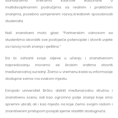
standardima kreiramo kadrove educirane u
multidisciplinarnim područjima sa realnim i praktičnim
znanjima, posebno usmjerenim razvoj kreativnih sposobnosti
studenata.
Naš znanstveni moto glasi: “Partnerskim odnosom sa
studentima iskoristiti sve postojeće potencijale i stvoriti uvjete
za razvoj novih znanja i vještina.”
Da bi ostvarili svoje ciljeve u učenju i znanstvenom
napredovanju moramo se širokim vratima otvoriti
međunarodnoj suradnji. Živimo u vremenu kada su informacije
dostupne svima i na svakom mjestu.
Evropski univerzitet Brčko distrkt međunarodnu stručnu i
znanstvenu scenu vidi kao ogromno polje znanja koje smo
spremni ubrati, ali i kao mjesto na koje ćemo svojim radom i
znanstvenim pristupom posijati sjeme vlastitih dostugnuća.