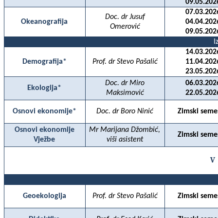
09.05.202
07.03.202
Doc. dr Jusuf
Okeanografija
04.04.202
Omerović
09.05.202
I
14.03.202
Demografija*
Prof. dr Stevo Pašalić
11.04.202
23.05.202
Doc. dr Miro
06.03.202
Ekologija*
Maksimovi
ć
22.05.202
Osnovi ekonomije*
Doc. dr Boro Ninić
Zimski seme
Osnovi ekonomije
Mr Marijana Džombić,
Zimski seme
Vježbe
viši asistent
V
Geoekologija
Prof. dr Stevo Pašalić
Zimski seme