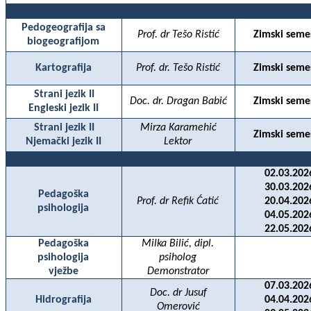
Pedogeografija sa
Prof. dr Tešo Ristić
Zimski seme
biogeografijom
Kartografija
Prof. dr. Tešo Ristić
Zimski seme
Strani jezik II
Doc. dr. Dragan Babić
Zimski seme
Engleski jezik II
Strani jezik II
Mirza Karamehić
Zimski seme
Njemački jezik II
Lektor
02.03.202
30.03.202
Pedagoška
Prof. dr Refik Ćatić
20.04.202
psihologija
04.05.202
22.05.202
Pedagoška
Milka Bilić, dipl.
psihologija
psiholog
vježbe
Demonstrator
07.03.202
Doc. dr Jusuf
Hidrografija
04.04.202
Omerović