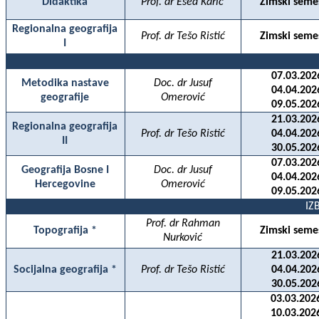
Didaktika
Prof. dr Esed Karić
Zimski seme
Regionalna geografija
Prof. dr Tešo Ristić
Zimski seme
I
07.03.202
Metodika nastave
Doc. dr Jusuf
04.04.202
geografije
Omerović
09.05.202
21.03.202
Regionalna geografija
Prof. dr Tešo Ristić
04.04
.202
II
30.05.202
07.03.202
Geografija Bosne I
Doc. dr Jusuf
04.04.202
Hercegovine
Omerović
09.05.202
IZ
Prof. dr Rahman
Topografija *
Zimski seme
Nurković
21.03.202
Socijalna geografija *
Prof. dr Tešo Ristić
04.04
.202
30.05.202
03.03.202
10.03.202