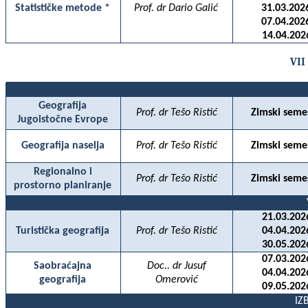
Statističke metode *
Prof. dr Dario Galić
31.03.202
07.04.202
14.04.202
VII
Geografija
Prof. dr Tešo Ristić
Zimski seme
Jugoistočne Evrope
Geografija naselja
Prof. dr Tešo Ristić
Zimski seme
Regionalno i
Prof. dr Tešo Ristić
Zimski seme
prostorno planiranje
21.03.202
Turistička geografija
Prof. dr Tešo Ristić
04.04
.202
30.05.202
07.03.202
Saobraćajna
Doc.. dr Jusuf
04.04.202
geografija
Omerović
09.05.202
IZ