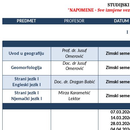
STUDIJSK
*NAPOMENE -
Sve izmjene vez
PREDMET
PROFESOR
DATUM
I
Prof. dr. Jusuf
Uvod u geografiju
Zimski seme
Omerović
Doc. dr Jusuf
Geomorfologija
Zimski seme
Omerović
Strani jezik I
Doc. dr. Dragan Babić
Zimski seme
Engleski jezik I
Strani jezik I
Mirza Karamehić
Zimski seme
Njemački jezik I
Lektor
07.03.202
14.03.202
28.03.202
04.04.202