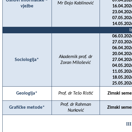
Osnovi informatike –
09.04.202
Mr Đojo Kablinović
vježbe
16.04.202
23.04.202
07.05.202
14.05.202
I
06.03.202
27.03.202
06.04.202
20.04.202
Akademik prof. dr
Sociologija*
27.04.202
Zoran Milošević
04.05.202
11.05.202
18.05.202
25.05.202
Geologija*
Prof. dr Tešo Ristić
Zimski seme
Prof. dr Rahman
Grafičke metode*
Zimski seme
Nurković
III