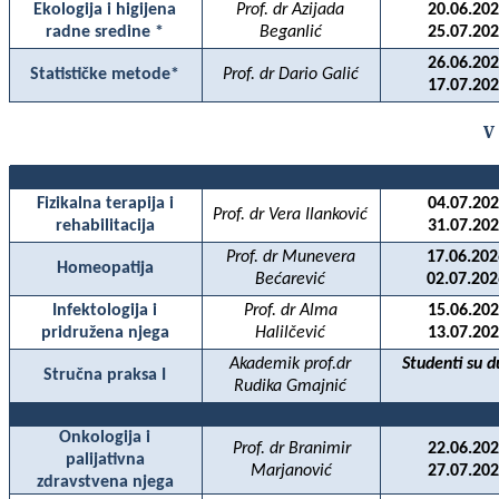
Ekologija i higijena
Prof. dr Azijada
20.06.202
radne sredine *
Beganlić
25.07.202
26.06.202
Statističke metode*
Prof. dr Dario Galić
17.07.202
V
Fizikalna terapija i
04.07.202
Prof. dr Vera Ilanković
rehabilitacija
31.07.202
Prof. dr Munevera
17.06.202
Homeopatija
Bećarević
02.07.202
Infektologija i
Prof. dr Alma
15.06.202
pridružena njega
Halilčević
13.07.202
Akademik prof.dr
Studenti su d
Stručna praksa I
Rudika Gmajnić
Onkologija i
Prof. dr Branimir
22.06.202
palijativna
Marjanović
27.07.202
zdravstvena njega