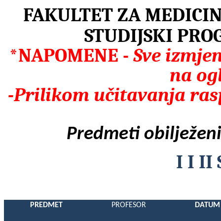
FAKULTET ZA MEDICIN
STUDIJSKI PRO
*NAPOMENE -
Sve izmjen
na ogl
-Prilikom učitavanja ra
Predmeti obilježeni
I I I
PREDMET
PROFESOR
DATUM