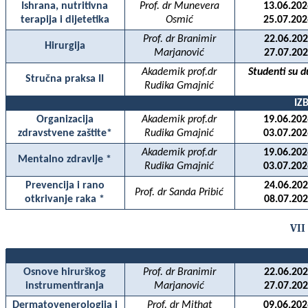
Ishrana, nutritivna
Prof. dr Munevera
13.06.202
terapija i dijetetika
Osmić
25.07.202
Prof. dr Branimir
22.06.202
Hirurgija
Marjanović
27.07.202
Akademik prof.dr
Studenti su d
Stručna praksa II
Rudika Gmajnić
IZ
Organizacija
Akademik prof.dr
19.06.202
zdravstvene zaštite*
Rudika Gmajnić
03.07.202
Akademik prof.dr
19.06.202
Mentalno zdravlje *
Rudika Gmajnić
03.07.202
Prevencija i rano
24.06.202
Prof. dr Sanda Pribić
otkrivanje raka *
08.07.202
VII
Osnove hirurškog
Prof. dr Branimir
22.06.202
instrumentiranja
Marjanović
27.07.202
Dermatovenerologija i
Prof. dr Mithat
09.06.202