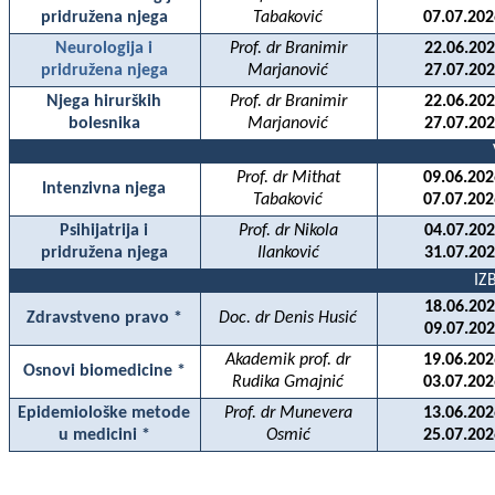
pridružena njega
Tabaković
07.07.202
Neurologija i
Prof. dr Branimir
22.06.202
pridružena njega
Marjanović
27.07.202
Njega hirurških
Prof. dr Branimir
22.06.202
bolesnika
Marjanović
27.07.202
Prof. dr Mithat
09.06.202
Intenzivna njega
Tabakovi
ć
07.07.202
Psihijatrija i
Prof. dr Nikola
04.07.202
pridružena njega
Ilanković
31.07.202
IZ
18.06.202
Zdravstveno pravo *
Doc. dr Denis Husić
09.07.202
Akademik prof. dr
19.06.202
Osnovi biomedicine *
Rudika Gmajnić
03.07.202
Epidemiološke metode
Prof. dr Munevera
13.06.202
u medicini *
Osmić
25.07.202