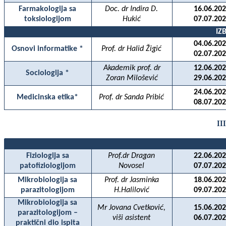
Farmakologija sa
Doc. dr Indira D.
16.06.202
toksiologijom
Hukić
07.07.202
IZ
04.06.202
Osnovi informatike *
Prof. dr Halid Žigić
02.07.202
Akademik prof. dr
12.06.202
Sociologija *
Zoran Milošević
29.06.202
24.06.202
Medicinska etika*
Prof. dr Sanda Pribić
08.07.202
II
Fiziologija sa
Prof.dr Dragan
22.06.202
patofiziologijom
Novosel
07.07.202
Mikrobiologija sa
Prof. dr Jasminka
18.06.202
parazitologijom
H.Halilović
09.07.202
Mikrobiologija sa
Mr Jovana Cvetković,
15.06.202
parazitologijom –
viši asistent
06.07.202
praktični dio ispita