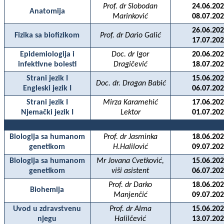
Prof. dr Slobodan
24.06.202
Anatomija
Marinković
08.07.202
26.06.202
Fizika sa biofizikom
Prof. dr Dario Galić
17.07.202
Epidemiologija i
Doc. dr Igor
20.06.202
infektivne bolesti
Dragičević
18.07.202
Strani jezik I
15.06.202
Doc. dr. Dragan Babić
Engleski jezik I
06.07.202
Strani jezik I
Mirza Karamehić
17.06.202
Njemački jezik I
Lektor
01.07.202
Biologija sa humanom
Prof. dr Jasminka
18.06.202
genetikom
H.Halilović
09.07.202
Biologija sa humanom
Mr Jovana Cvetković,
15.06.202
genetikom
viši asistent
06.07.202
Prof. dr Darko
18.06.202
Biohemija
Manjenčić
09.07.202
Uvod u zdravstvenu
Prof. dr Alma
15.06.202
njegu
Halilčević
13.07.202