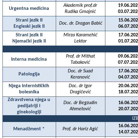
Akademik prof.dr
19.06.202
Urgentna medicina
Rudika Gmajnić
03.07.202
Strani jezik II
15.06.202
Doc. dr. Dragan Babić
Engleski jezik II
06.07.202
Strani jezik II
Mirza Karamehić
17.06.202
Njemački jezik II
Lektor
01.07.202
Prof. dr Mithat
09.06.202
Interna medicina
Tabakovi
ć
07.07.202
Doc. dr Suad
17.06.202
Patologija
Keranović
04.07.202
Njega internističkih
Doc. dr Igor
20.06.202
bolesnika
Dragičević
18.07.202
Zdravstvena njega u
Doc. dr Begzudin
16.06.202
pedijatriji i
Ahmetović
20.07.202
ginekologiji
IZ
16.06.202
Menadžment *
Prof. dr Hariz Agić
14.07.202