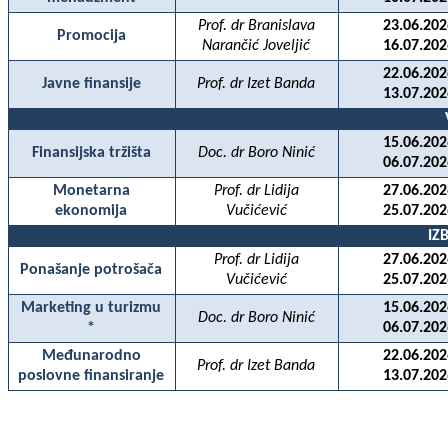
Prof. dr Branislava
23.06.202
Promocija
Narančić Joveljić
16.07.202
22.06.202
Javne finansije
Prof. dr Izet Banda
13.07.202
15.06.202
Finansijska tržišta
Doc. dr Boro Ninić
06.07.202
Monetarna
Prof. dr Lidija
27.06.202
ekonomija
Vučićević
25.07.202
IZ
Prof. dr Lidija
27.06.202
Ponašanje potrošača
Vučićević
25.07.202
Marketing u turizmu
15.06.202
Doc. dr Boro Ninić
*
06.07.202
Međunarodno
22.06.202
Prof. dr Izet Banda
poslovne finansiranje
13.07.202