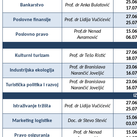
25.06
Bankarstvo
Prof. dr Anka Bulatović
17.07
27.06
Poslovne finansije
Prof. dr Lidija Vučićević
25.07
Prof.dr Nenad
15.06
Poslovno pravo
Avramović
06.07
27.06
Kulturni turizam
Prof. dr Tešo Ristić
18.07
Prof. dr Branislava
23.06
Industrijska ekologija
Narančić Joveljić
16.07
Prof. dr Branislava
23.06
Turistička politika i razvoj
Narančić Joveljić
16.07
I
27.06
Istraživanje tržišta
Prof. dr Lidija Vučićević
25.07
15.06
Marketing logistike
Doc. dr Stevo Stević
03.07
Prof. dr Nenad
15.06
Pravo osiguranja