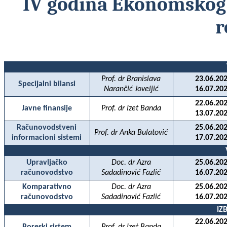
IV
godina
Ekonomskog
r
Prof. dr Branislava
23.06.202
Specijalni bilansi
Narančić Joveljić
16.07.202
22.06.202
Javne finansije
Prof. dr Izet Banda
13.07.202
Računovodstveni
25.06.202
Prof. dr Anka Bulatović
informacioni sistemi
17.07.202
Upravljačko
Doc. dr Azra
25.06.202
računovodstvo
Sadadinović Fazlić
16.07.202
Komparativno
Doc. dr Azra
25.06.202
računovodstvo
Sadadinović Fazlić
16.07.202
IZ
22.06.202