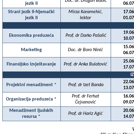
Doc. dr. Dragan Babić
jezik II
06.07
Strani jezik II-Njemački
Mirza Karamehić,
17.06
jezik II
lektor
01.07
19.06
Ekonomika preduzeća
Prof. dr Darko Pašalić
10.07
15.06
Marketing
Doc. dr Boro Ninić
06.07
25.06
Finansijsko izvještavanje
Prof. dr Anka Bulatović
17.07
I
22.06
Projektni menadžment *
Prof. dr Izet Banda
13.07
Prof. dr Ferhat
16.06
Organizacija preduzeća *
Ćejvanović
09.07
Menadžment ljudskih
20.06
Prof. dr Hariz Agić
resursa *
14.07