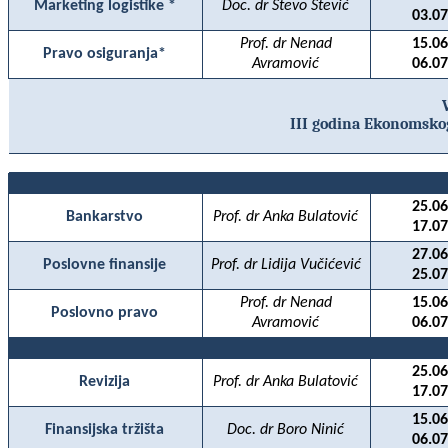
Marketing logistike *
Doc. dr Stevo Stević
03.07
Prof. dr Nenad
15.06
Pravo osiguranja*
Avramović
06.07
III godina Ekonomskog
25.06
Bankarstvo
Prof. dr Anka Bulatović
17.07
27.06
Poslovne finansije
Prof. dr Lidija Vučićević
25.07
Prof. dr Nenad
15.06
Poslovno pravo
Avramović
06.07
25.06
Revizija
Prof. dr Anka Bulatović
17.07
15.06
Finansijska tržišta
Doc. dr Boro Ninić
06.07