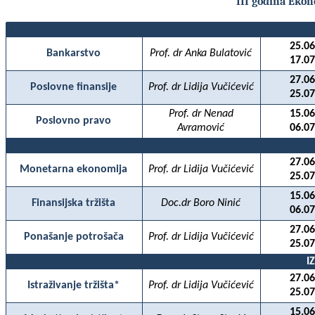
III godina Ekon
25.06
Bankarstvo
Prof. dr Anka Bulatović
17.07
27.06
Poslovne finansije
Prof. dr Lidija Vučićević
25.07
Prof. dr Nenad
15.06
Poslovno pravo
Avramović
06.07
27.06
Monetarna ekonomija
Prof. dr Lidija Vučićević
25.07
15.06
Finansijska tržišta
Doc.dr Boro Ninić
06.07
27.06
Ponašanje potrošača
Prof. dr Lidija Vučićević
25.07
I
27.06
Istraživanje tržišta*
Prof. dr Lidija Vučićević
25.07
15.06