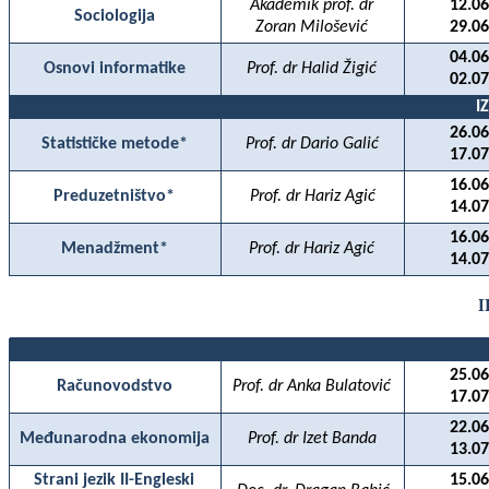
Akademik prof. dr
12.06
Sociologija
Zoran Milošević
29.06
04.06
Osnovi informatike
Prof. dr Halid Žigić
02.07
I
26.06
Statističke metode*
Prof. dr Dario Galić
17.07
16.06
Preduzetništvo*
Prof. dr Hariz Agić
14.07
16.06
Menadžment*
Prof. dr Hariz Agić
14.07
I
25.06
Računovodstvo
Prof. dr Anka Bulatović
17.07
22.06
Međunarodna ekonomija
Prof. dr Izet Banda
13.07
Strani jezik II-Engleski
15.06