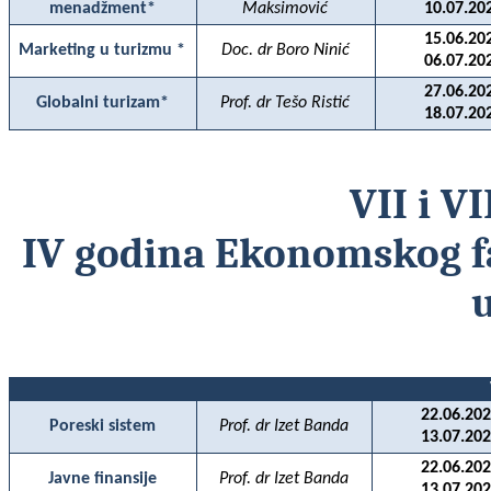
menadžment*
Maksimović
10.07.20
15.06.20
Marketing u turizmu *
Doc. dr Boro Ninić
06.07.20
27.06.20
Globalni turizam*
Prof. dr Tešo Ristić
18.07.20
VII i V
IV
godina
Ekonomskog
f
22.06.202
Poreski sistem
Prof. dr Izet Banda
13.07.202
22.06.202
Javne finansije
Prof. dr Izet Banda
13.07.202