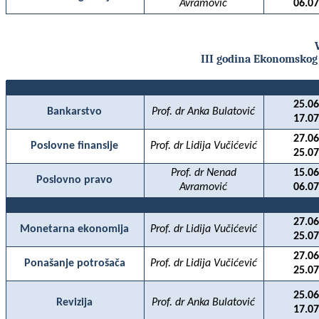
Avramović
06.07
III godina Ekonomskog
25.06
Bankarstvo
Prof. dr Anka Bulatović
17.07
27.06
Poslovne finansije
Prof. dr Lidija Vučićević
25.07
Prof. dr Nenad
15.06
Poslovno pravo
Avramović
06.07
27.06
Monetarna ekonomija
Prof. dr Lidija Vučićević
25.07
27.06
Ponašanje potrošača
Prof. dr Lidija Vučićević
25.07
25.06
Revizija
Prof. dr Anka Bulatović
17.07