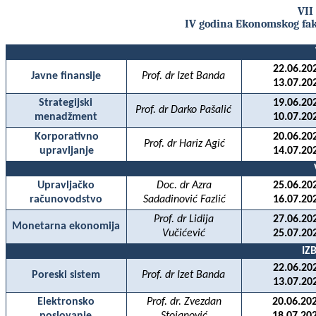
VII
IV godina Ekonomskog fak
22.06.20
Javne finansije
Prof. dr Izet Banda
13.07.20
Strategijski
19.06.20
Prof. dr Darko Pašalić
menadžment
10.07.20
Korporativno
20.06.20
Prof. dr Hariz Agić
upravljanje
14.07.20
Upravljačko
Doc. dr Azra
25.06.20
računovodstvo
Sadadinović Fazlić
16.07.20
Prof. dr Lidija
27.06.20
Monetarna ekonomija
Vučićević
25.07.20
IZ
22.06.20
Poreski sistem
Prof. dr Izet Banda
13.07.20
Elektronsko
Prof. dr. Zvezdan
20.06.20