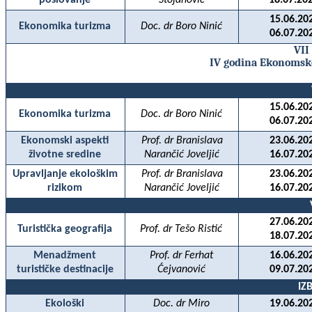
poslovanje
Stojanović
18.07.20
15.06.20
Ekonomika turizma
Doc. dr Boro Ninić
06.07.20
VII
IV godina Ekonomsko
15.06.20
Ekonomika turizma
Doc. dr Boro Ninić
06.07.20
Ekonomski aspekti
Prof. dr Branislava
23.06.20
životne sredine
Narančić Joveljić
16.07.20
Upravljanje ekološkim
Prof. dr Branislava
23.06.20
rizikom
Narančić Joveljić
16.07.20
27.06.20
Turistička geografija
Prof. dr Tešo Ristić
18.07.20
Menadžment
Prof. dr Ferhat
16.06.20
turističke destinacije
Ćejvanović
09.07.20
IZ
Ekološki
Doc. dr Miro
19.06.20