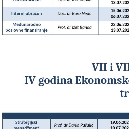
Poreski sistem
Prof. dr Izet Banda
13.07.202
15.06.202
Interni obračun
Doc. dr Boro Ninić
06.07.202
Međunarodno
22.06.202
Prof. dr Izet Banda
poslovne finansiranje
13.07.202
VII i V
IV
godina
Ekonomsk
t
Strategijski
19.06.202
Prof. dr Darko Pašalić
menadžment
10.07.202