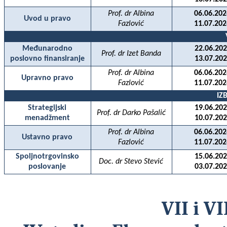
Prof. dr Albina
06.06.202
Uvod u pravo
Fazlovi
ć
11.07.202
Međunarodno
22.06.202
Prof. dr Izet Banda
poslovno finansiranje
13.07.202
Prof. dr Albina
06.06.202
Upravno pravo
Fazlovi
ć
11.07.202
IZ
Strategijski
19.06.202
Prof. dr Darko Pašalić
menadžment
10.07.202
Prof. dr Albina
06.06.202
Ustavno pravo
Fazlovi
ć
11.07.202
Spoljnotrgovinsko
15.06.202
Doc. dr Stevo Stević
poslovanje
03.07.202
VII i V