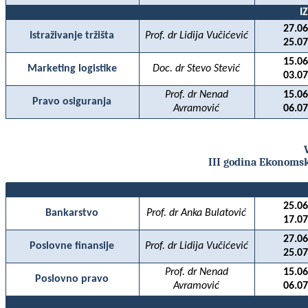
I
27.06
Istraživanje tržišta
Prof. dr Lidija Vučićević
25.07
15.06
Marketing logistike
Doc. dr Stevo Stević
03.07
Prof. dr Nenad
15.06
Pravo osiguranja
Avramović
06.07
III godina Ekonomsk
25.06
Bankarstvo
Prof. dr Anka Bulatović
17.07
27.06
Poslovne finansije
Prof. dr Lidija Vučićević
25.07
Prof. dr Nenad
15.06
Poslovno pravo
Avramović
06.07