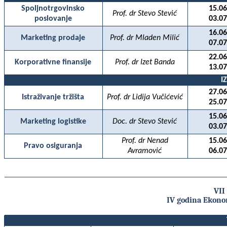
Spoljnotrgovinsko
15.06
Prof. dr Stevo Stević
poslovanje
03.07
16.06
Marketing prodaje
Prof. dr Mladen Milić
07.07
22.06
Korporativne finansije
Prof. dr Izet Banda
13.07
I
27.06
Istraživanje tržišta
Prof. dr Lidija Vučićević
25.07
15.06
Marketing logistike
Doc. dr Stevo Stević
03.07
Prof. dr Nenad
15.06
Pravo osiguranja
Avramović
06.07
VII
IV godina Ekono