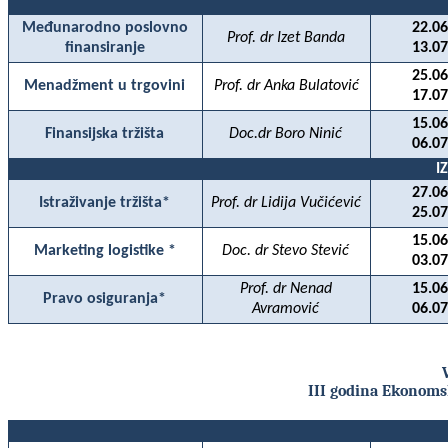
Međunarodno poslovno
22.06
Prof. dr Izet Banda
finansiranje
13.07
25.06
Menadžment u trgovini
Prof. dr Anka Bulatović
17.07
15.06
Finansijska tržišta
Doc.dr Boro Ninić
06.07
I
27.06
Istraživanje tržišta*
Prof. dr Lidija Vučićević
25.07
15.06
Marketing logistike *
Doc. dr Stevo Stević
03.07
Prof. dr Nenad
15.06
Pravo osiguranja*
Avramović
06.07
III godina Ekonomsk