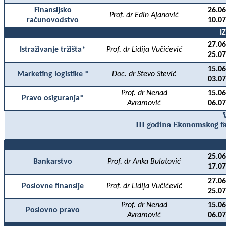
Finansijsko
26.06
Prof. dr Edin Ajanović
računovodstvo
10.07
I
27.06
Istraživanje tržišta*
Prof. dr Lidija Vučićević
25.07
15.06
Marketing logistike *
Doc. dr Stevo Stević
03.07
Prof. dr Nenad
15.06
Pravo osiguranja*
Avramović
06.07
III godina Ekonomskog f
25.06
Bankarstvo
Prof. dr Anka Bulatović
17.07
27.06
Poslovne finansije
Prof. dr Lidija Vučićević
25.07
Prof. dr Nenad
15.06
Poslovno pravo
Avramović
06.07