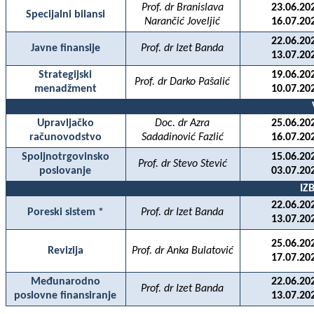
Prof. dr Branislava
23.06.20
Specijalni bilansi
Narančić Joveljić
16.07.20
22.06.20
Javne finansije
Prof. dr Izet Banda
13.07.20
Strategijski
19.06.20
Prof. dr Darko Pašalić
menadžment
10.07.20
Upravljačko
Doc. dr Azra
25.06.20
računovodstvo
Sadadinović Fazlić
16.07.20
Spoljnotrgovinsko
15.06.20
Prof. dr Stevo Stević
poslovanje
03.07.20
IZ
22.06.20
Poreski sistem *
Prof. dr Izet Banda
13.07.20
25.06.20
Revizija
Prof. dr Anka Bulatović
17.07.20
Međunarodno
22.06.20
Prof. dr Izet Banda
poslovne finansiranje
13.07.20