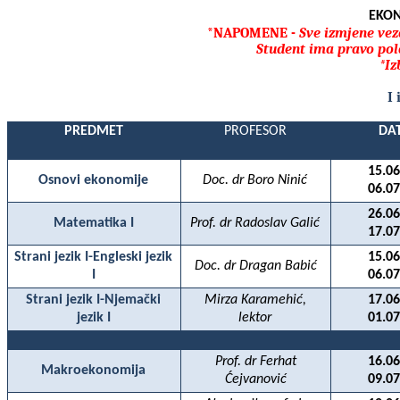
EKON
*NAPOMENE -
Sve izmjene vez
Student ima pravo pol
*Iz
I
PREDMET
PROFESOR
DA
15.06
Osnovi ekonomije
Doc. dr Boro Ninić
06.07
26.06
Matematika I
Prof. dr Radoslav Galić
17.07
Strani jezik I-Engleski jezik
15.06
Doc. dr Dragan Babić
I
06.07
Strani jezik I-Njemački
Mirza Karamehić,
17.06
jezik I
lektor
01.07
Prof. dr Ferhat
16.06
Makroekonomija
Ćejvanović
09.07