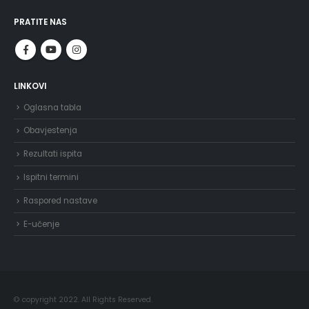
PRATITE NAS
LINKOVI
Oglasna tabla
Obavjestenja
Rezultati ispita
Ispitni termini
Raspored nastave
E-učenje
© copyright 2022. All Rights Reserved.