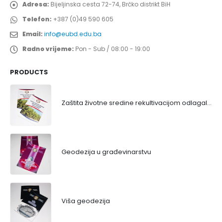
Adresa:
Bijeljinska cesta 72-74, Brčko distrikt BiH
Telefon:
+387 (0)49 590 605
Email:
info@eubd.edu.ba
Radno vrijeme:
Pon - Sub / 08:00 - 19:00
PRODUCTS
Zaštita životne sredine rekultivacijom odlagališta
Geodezija u građevinarstvu
Viša geodezija