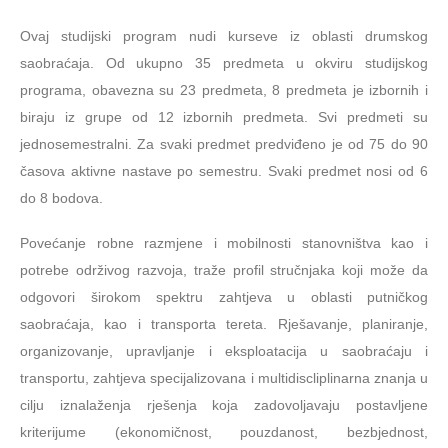
Ovaj studijski program nudi kurseve iz oblasti drumskog
saobraćaja. Od ukupno 35 predmeta u okviru studijskog
programa, obavezna su 23 predmeta, 8 predmeta je izbornih i
biraju iz grupe od 12 izbornih predmeta. Svi predmeti su
jednosemestralni. Za svaki predmet predviđeno je od 75 do 90
časova aktivne nastave po semestru. Svaki predmet nosi od 6
do 8 bodova.
Povećanje robne razmjene i mobilnosti stanovništva kao i
potrebe održivog razvoja, traže profil stručnjaka koji može da
odgovori širokom spektru zahtjeva u oblasti putničkog
saobraćaja, kao i transporta tereta. Rješavanje, planiranje,
organizovanje, upravlјanje i eksploatacija u saobraćaju i
transportu, zahtjeva specijalizovana i multidiscliplinarna znanja u
cilјu iznalaženja rješenja koja zadovolјavaju postavlјene
kriterijume (ekonomičnost, pouzdanost, bezbjednost,