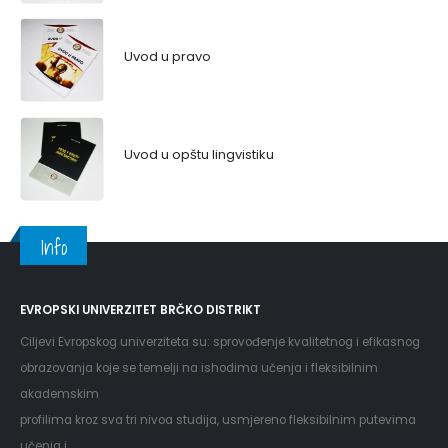
Uvod u pravo
Uvod u opštu lingvistiku
Info
EVROPSKI UNIVERZITET BRČKO DISTRIKT
Ciljevi Evropskog univerziteta su: sprovođenje kvalitetnog i efikasnog
obrazovanja koje se temelji na ishodima učenja i fleksibilnim
akademskim
profilima kroz sva tri nivoa studija, usmjereno fleksibilnim putevima
učenja i