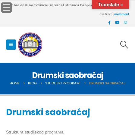
Translate »
Dobro došli na zvaničnu internet stranicu Evropskog univerziteta Brčko
distrikt |
webmail
Drumski saobraćaj
HOME
BLOG
STUDIJSKI PROGRAMI
DRUMSKI SAOBRAĆAJ
Drumski saobraćaj
Struktura studijskog programa