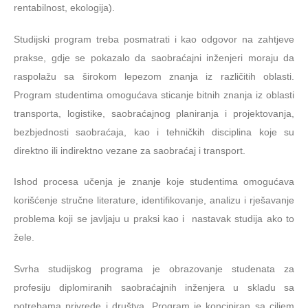
rentabilnost, ekologija).
Studijski program treba posmatrati i kao odgovor na zahtjeve
prakse, gdje se pokazalo da saobraćajni inženjeri moraju da
raspolažu sa širokom lepezom znanja iz različitih oblasti.
Program studentima omogućava sticanje bitnih znanja iz oblasti
transporta, logistike, saobraćajnog planiranja i projektovanja,
bezbjednosti saobraćaja, kao i tehničkih disciplina koje su
direktno ili indirektno vezane za saobraćaj i transport.
Ishod procesa učenja je znanje koje studentima omogućava
korišćenje stručne literature, identifikovanje, analizu i rješavanje
problema koji se javlјaju u praksi kao i nastavak studija ako to
žele.
Svrha studijskog programa je obrazovanje studenata za
profesiju diplomiranih saobraćajnih inženjera u skladu sa
potrebama privrede i društva. Program je koncipiran sa cilјem