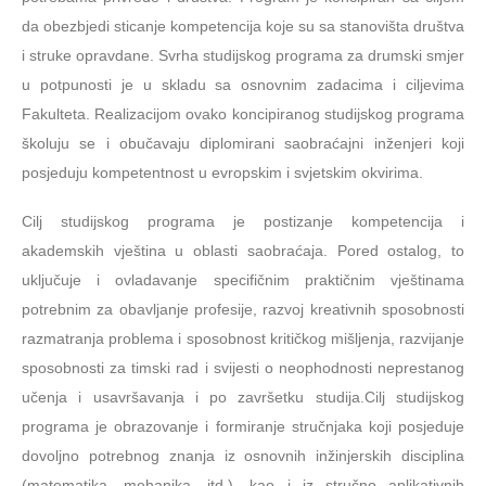
da obezbjedi sticanje kompetencija koje su sa stanovišta društva
i struke opravdane. Svrha studijskog programa za drumski smjer
u potpunosti je u skladu sa osnovnim zadacima i cilјevima
Fakulteta. Realizacijom ovako koncipiranog studijskog programa
školuju se i obučavaju diplomirani saobraćajni inženjeri koji
posjeduju kompetentnost u evropskim i svjetskim okvirima.
Cilј studijskog programa je postizanje kompetencija i
akademskih vještina u oblasti saobraćaja. Pored ostalog, to
uklјučuje i ovladavanje specifičnim praktičnim vještinama
potrebnim za obavlјanje profesije, razvoj kreativnih sposobnosti
razmatranja problema i sposobnost kritičkog mišlјenja, razvijanje
sposobnosti za timski rad i svijesti o neophodnosti neprestanog
učenja i usavršavanja i po završetku studija.Cilј studijskog
programa je obrazovanje i formiranje stručnjaka koji posjeduje
dovolјno potrebnog znanja iz osnovnih inžinjerskih disciplina
(matematika, mehanika, itd.), kao i iz stručno aplikativnih