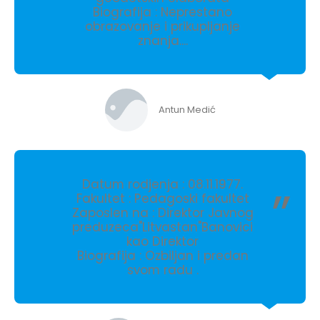
Biografija : Neprestano
obrazovanje i prikupljanje
znanja....
Antun Medić
Datum rodjenja : 08.11.1977.
Fakultet : Pedagoski fakultet
Zaposlen na : Direktor Javnog
preduzeca"Litvastan"Banovici
kao Direktor
Biografija : Ozbiljan i predan
svom radu .