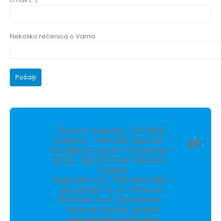
Nekoliko rečenica o Vama
Datum rodjenja : 21.11.1968.
Fakultet : Tehnički fakultet -
Studijski program Geodezija -
Brčko, Agronomski fakultet -
Zagreb
Zaposlen na : "Hidrotehnika i
geodezija" d.o.o. Vinkovci,
Hrvatska kao Zaposlenik -
terenski radovi, izrada
geodetskih elaborata