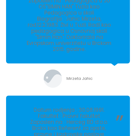
Zaposlen na : Pedagogica u JU
OŠ"SIMIN HAN" Tuzla kao
Pedagogica u školi
Biografija : Jahic Mirzeta,
rođ.12.2.1983. Živi u Tuzli. Radi kao
pedagogica u Osnovnoj skoli
"Simin Han". Doktorirala na
Evropskom univerzitetu u Brckom
2015. godine.
Mirzeta Jahic
Datum rodjenja : 30.08.1991.
Fakultet : Pravni fakultet
Zaposlen na : Herceg BD d.o.o.
Brcko kao Referent za opste,
pravne i kadrovske poslove