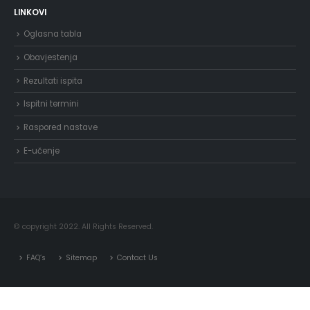
LINKOVI
Oglasna tabla
Obavjestenja
Rezultati ispita
Ispitni termini
Raspored nastave
E-učenje
© copyright 2022. All Rights Reserved.
FAQ’s
Sitemap
Contact Us