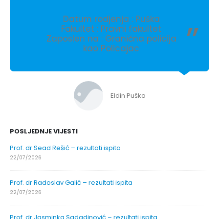
Datum rodjenja : Puška
Fakultet : Pravni fakultet
Zaposlen na : Granična policija
kao Policajac
Eldin Puška
POSLJEDNJE VIJESTI
Prof. dr Sead Rešić – rezultati ispita
22/07/2026
Prof. dr Radoslav Galić – rezultati ispita
22/07/2026
Prof. dr Jasminka Sadadinović – rezultati ispita