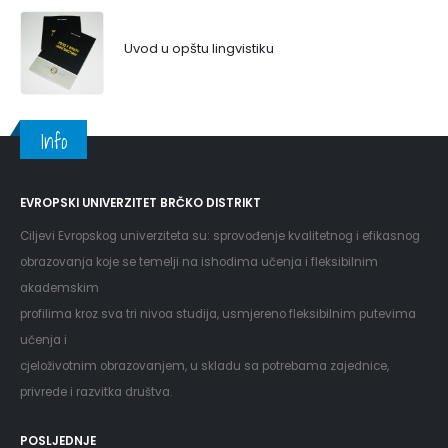
Uvod u opštu lingvistiku
Info
EVROPSKI UNIVERZITET BRČKO DISTRIKT
Ciljevi Evropskog univerziteta su: sprovođenje kvalitetnog i efikasnog
obrazovanja koje se temelji na ishodima učenja i fleksibilnim
akademskim
profilima kroz sva tri nivoa studija, usmjereno fleksibilnim putevima
učenja i
cjeloživotnim obrazovanjem, u skladu sa potrebama zajednice,
privrede i razvitka društva.
POSLJEDNJE