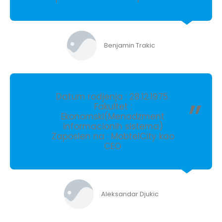
Benjamin Trakic
Datum rodjenja : 28.12.1975.
Fakultet :
Ekonomski(Menadzment
informacionih sistema)
Zaposlen na : MobtelCity kao
CEO
Aleksandar Djukic