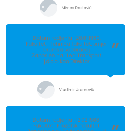
Mirnes Dostović
Datum rodjenja : 26.01.1989.
Fakultet : Tehnički fakultet, smjer
Drumski saobraćaj
Zaposlen na : Lea Transport
j.d.o.o. kao Direktor
Vladimir Uremović
Datum rodjenja : 12.02.1983.
Fakultet : Filozofski fakultet