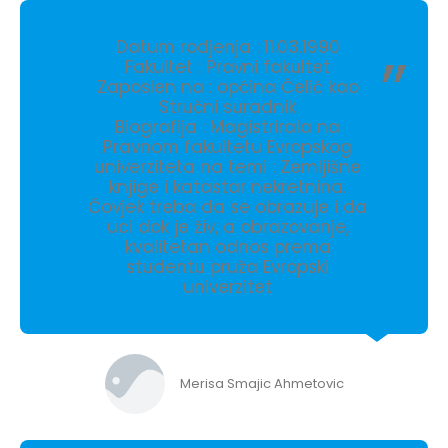
Datum rodjenja : 11.03.1990
Fakultet : Pravni fakultet
Zaposlen na : općina Čelić kao
Stručni suradnik
Biografija : Magistrirala na
Pravnom fakultetu Evropskog
univerziteta na temi : Zemljišne
knjige i katastar nekretnina.
Čovjek treba da se obrazuje i da
uci dok je živ, a obrazovanje,
kvalitetan odnos prema
studentu pruža Evropski
univerzitet
Merisa Smajic Ahmetovic