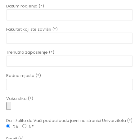
Datum rodjenja (*)
Fakultet koji ste završili (*)
Trenutno zaposlenje (*)
Radno mjesto (*)
Vaša slika (*)
Da li želite da Vaši podaci budu javni na stranici Univerziteta (*)
DA
NE
Email (*)