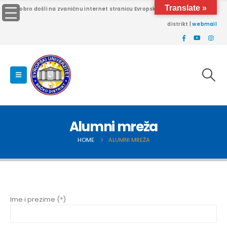
Translate »
Dobro došli na zvaničnu internet stranicu Evropskog univerziteta Brčko
distrikt |
webmail
Alumni mreža
HOME
ALUMNI MREŽA
Ime i prezime (*)