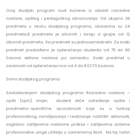
Ovaj studijski program nudi kurseve iz oblasti razredne
nastave, opšteg i pedagoškog obrazovanja. Od ukupno 36
predmeta u okviru studijskog programa, obavezna su 24
predmeta,8 predmeta je izbornih i biraju iz grupe od 12
izbornih predmeta. Svi predmeti su jednosemestralni. Za svaki
predmet predviđeno je opterećenja studenta od 75 do 90
časova aktivne nastave po semestru. Svaki predmet u
zavisnosti od opterećenja nosi od 4 do 8 ECTS bodova.
Svrha studijskog programa
Savladavanjem studijskog programa Razredna nastava –
opšti (opći) smjer, student stiče određenje opšte i
predmetno-specifične sposobnosti koje su u funkciji
profesionalnog osmišljavanja i realizacije različitih aktivnosti,
saglasno zahtjevima nastavne prakse i zahtjevima složene
profesionalne uloge učitelja u savremenoj školi. Na taj način