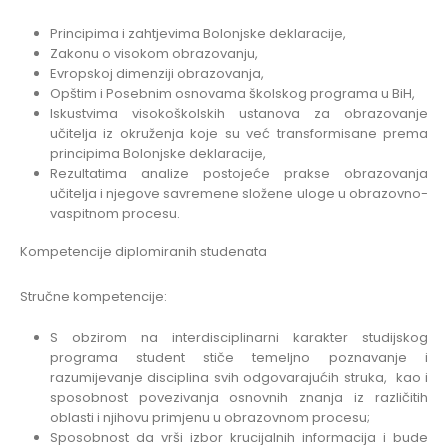
Principima i zahtjevima Bolonjske deklaracije,
Zakonu o visokom obrazovanju,
Evropskoj dimenziji obrazovanja,
Opštim i Posebnim osnovama školskog programa u BiH,
Iskustvima visokoškolskih ustanova za obrazovanje
učitelja iz okruženja koje su već transformisane prema
principima Bolonjske deklaracije,
Rezultatima analize postojeće prakse obrazovanja
učitelja i njegove savremene složene uloge u obrazovno-
vaspitnom procesu.
Kompetencije diplomiranih studenata
Stručne kompetencije:
S obzirom na interdisciplinarni karakter studijskog
programa student stiče temeljno poznavanje i
razumijevanje disciplina svih odgovarajućih struka, kao i
sposobnost povezivanja osnovnih znanja iz različitih
oblasti i njihovu primjenu u obrazovnom procesu;
Sposobnost da vrši izbor krucijalnih informacija i bude