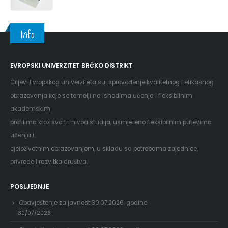
Info
EVROPSKI UNIVERZITET BRČKO DISTRIKT
Ciljevi Evropskog univerziteta su: sprovođenje kvalitetnog i efikasnog
obrazovanja koje se temelji na ishodima učenja i fleksibilnim
akademskim
profilima kroz sva tri nivoa studija, usmjereno fleksibilnim putevima
učenja i
cjeloživotnim obrazovanjem, u skladu sa potrebama zajednice,
privrede i razvitka društva.
POSLJEDNJE
Obavještenje za javnost 30.07.2026. godine
30/07/2026