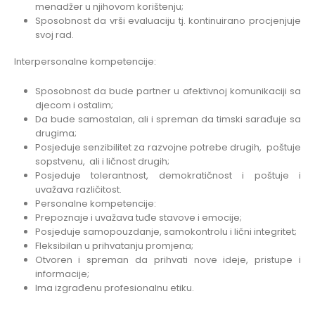
menadžer u njihovom korištenju;
Sposobnost da vrši evaluaciju tj. kontinuirano procjenjuje
svoj rad.
Interpersonalne kompetencije:
Sposobnost da bude partner u afektivnoj komunikaciji sa
djecom i ostalim;
Da bude samostalan, ali i spreman da timski sarađuje sa
drugima;
Posjeduje senzibilitet za razvojne potrebe drugih, poštuje
sopstvenu, ali i ličnost drugih;
Posjeduje tolerantnost, demokratičnost i poštuje i
uvažava različitost.
Personalne kompetencije:
Prepoznaje i uvažava tuđe stavove i emocije;
Posjeduje samopouzdanje, samokontrolu i lični integritet;
Fleksibilan u prihvatanju promjena;
Otvoren i spreman da prihvati nove ideje, pristupe i
informacije;
Ima izgrađenu profesionalnu etiku.