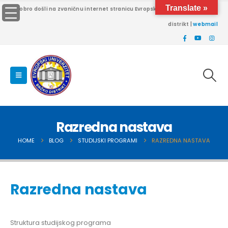
Translate »
Dobro došli na zvaničnu internet stranicu Evropskog univerziteta Brčko
distrikt |
webmail
Razredna nastava
HOME
BLOG
STUDIJSKI PROGRAMI
RAZREDNA NASTAVA
Razredna nastava
Struktura studijskog programa