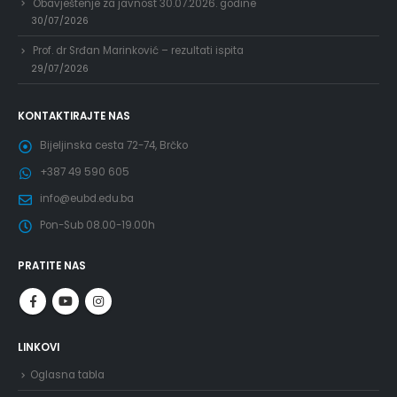
Obavještenje za javnost 30.07.2026. godine
30/07/2026
Prof. dr Srđan Marinković – rezultati ispita
29/07/2026
KONTAKTIRAJTE NAS
Bijeljinska cesta 72-74, Brčko
+387 49 590 605
info@eubd.edu.ba
Pon-Sub 08.00-19.00h
PRATITE NAS
LINKOVI
Oglasna tabla