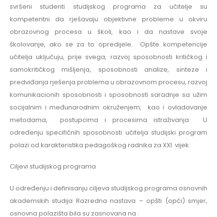
svršeni studenti studijskog programa za učitelje su
kompetentni da rješavaju objektivne probleme u okviru
obrazovnog procesa u školi, kao i da nastave svoje
školovanje, ako se za to opredijele. Opšte kompetencije
učitelja uključuju, prije svega, razvoj sposobnosti kritičkog i
samokritičkog mišljenja, sposobnosti analize, sinteze i
predviđanja rješenja problema u obrazovnom procesu, razvoj
komunikacionih sposobnosti i sposobnosti saradnje sa užim
socijalnim i međunarodnim okruženjem, kao i ovladavanje
metodama, postupcima i procesima istraživanja. U
određenju specifičnih sposobnosti učitelja studijski program
polazi od karakteristika pedagoškog radnika za XXI vijek.
Ciljevi studijskog programa
U određenju i definisanju ciljeva studijskog programa osnovnih
akademskih studija Razredna nastava – opšti (opći) smjer,
osnovna polazišta bila su zasnovana na :