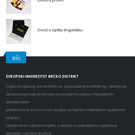
Uvod u pravo
Uvod u opštu lingvistiku
Info
EVROPSKI UNIVERZITET BRČKO DISTRIKT
Ciljevi Evropskog univerziteta su: sprovođenje kvalitetnog i efikasnog
obrazovanja koje se temelji na ishodima učenja i fleksibilnim
akademskim
profilima kroz sva tri nivoa studija, usmjereno fleksibilnim putevima
učenja i
cjeloživotnim obrazovanjem, u skladu sa potrebama zajednice,
privrede i razvitka društva.