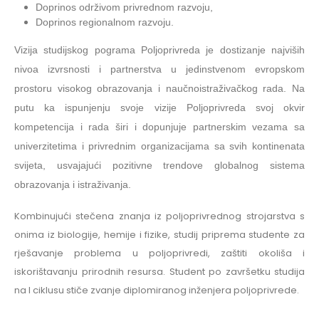
Doprinos održivom privrednom razvoju,
Doprinos regionalnom razvoju.
Vizija studijskog pograma Poljoprivreda je dostizanje najviših
nivoa izvrsnosti i partnerstva u jedinstvenom evropskom
prostoru visokog obrazovanja i naučnoistraživačkog rada. Na
putu ka ispunjenju svoje vizije Poljoprivreda svoj okvir
kompetencija i rada širi i dopunjuje partnerskim vezama sa
univerzitetima i privrednim organizacijama sa svih kontinenata
svijeta, usvajajući pozitivne trendove globalnog sistema
obrazovanja i istraživanja.
Kombinujući stečena znanja iz poljoprivrednog strojarstva s
onima iz biologije, hemije i fizike, studij priprema studente za
rješavanje problema u poljoprivredi, zaštiti okoliša i
iskorištavanju prirodnih resursa. Student po završetku studija
na I ciklusu stiče zvanje diplomiranog inženjera poljoprivrede.