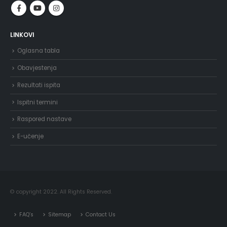
LINKOVI
Oglasna tabla
Obavjestenja
Rezultati ispita
Ispitni termini
Raspored nastave
E-učenje
© copyright 2022. All Rights Reserved.
FAQ’s
Sitemap
Contact Us