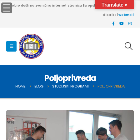
Translate »
Dobro došli na zvaničnu internet stranicu Evropskog univerziteta Brčko
distrikt |
webmail
Poljoprivreda
HOME
BLOG
STUDIJSKI PROGRAMI
POLJOPRIVREDA