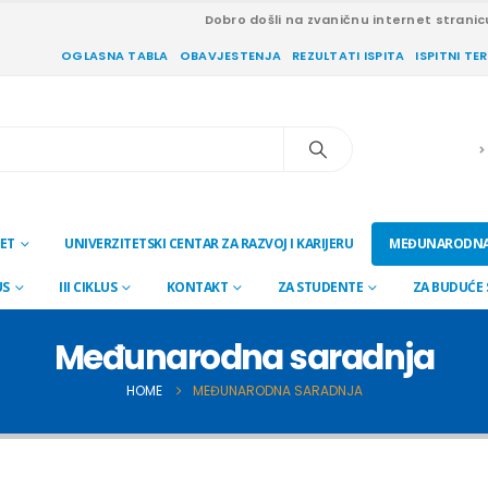
Dobro došli na zvaničnu internet stranic
OGLASNA TABLA
OBAVJESTENJA
REZULTATI ISPITA
ISPITNI TE
ET
UNIVERZITETSKI CENTAR ZA RAZVOJ I KARIJERU
MEĐUNARODNA
US
III CIKLUS
KONTAKT
ZA STUDENTE
ZA BUDUĆE
Međunarodna saradnja
HOME
MEĐUNARODNA SARADNJA