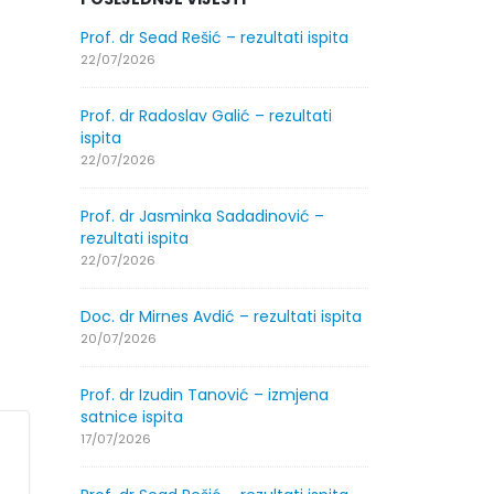
.2026.
Prof. dr Sead Rešić – rezultati ispita
Obavještenje
godine
22/07/2026
30/07/2026
Prof. dr Radoslav Galić – rezultati
.2026.
ispita
Obavještenje
godine
22/07/2026
30/07/2026
Prof. dr Jasminka Sadadinović –
ltati
rezultati ispita
Prof. dr Srđa
ispita
22/07/2026
29/07/2026
Doc. dr Mirnes Avdić – rezultati ispita
ltati
Prof. dr Azij
20/07/2026
ispita
29/07/2026
Prof. dr Izudin Tanović – izmjena
satnice ispita
spita
Prof. dr Esed 
17/07/2026
25/07/2026