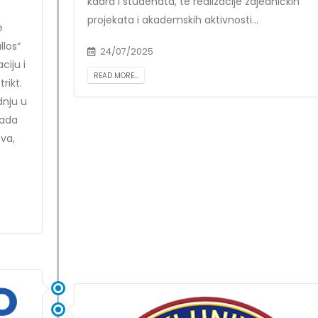
kadra i studenata, te realizacije zajedničkih
projekata i akademskih aktivnosti...
e
los“
24/07/2025
ciju i
READ MORE...
rikt.
dnju u
rada
va,