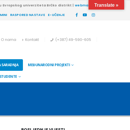
Translate »
u Evropskog univerziteta Brčko distrikt |
webmail
RMINI
RASPORED NASTAVE
E-UČENJE
O nama
Kontakt
(+387) 49-590-605
 SARADNJA
MEĐUNARODNI PROJEKTI
 STUDENTE
POSLJEDNJE VIJESTI