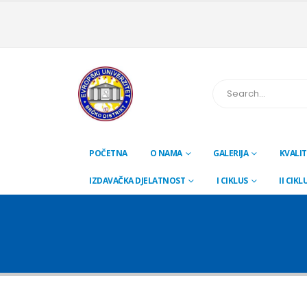
POČETNA
O NAMA
GALERIJA
KVALIT
IZDAVAČKA DJELATNOST
I CIKLUS
II CIKL