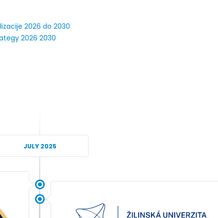
r Sead Rešić – rezultati ispita
Obavještenje za javnost 30.07
lizacije 2026 do 2030
godine
026
30/07/2026
trategy 2026 2030
r Radoslav Galić – rezultati
Obavještenje za javnost 30.07
godine
026
30/07/2026
dr Jasminka Sadadinović –
i ispita
Prof. dr Srđan Marinković – rezu
ispita
026
29/07/2026
 Mirnes Avdić – rezultati ispita
JULY 2025
Prof. dr Azijada Beganlić – rezu
026
ispita
29/07/2026
r Izudin Tanović – izmjena
 ispita
Prof. dr Esed Karić – rezultati i
026
25/07/2026