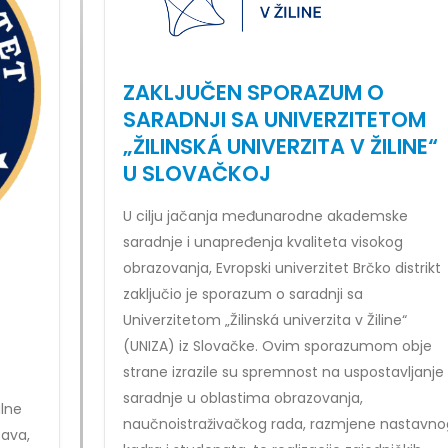
r Sead Rešić – rezultati ispita
Prof. dr Dario Galić – rezultati i
026
24/07/2026
ZAKLJUČEN SPORAZUM O
SARADNJI SA UNIVERZITETOM
„ŽILINSKÁ UNIVERZITA V ŽILINE“
U SLOVAČKOJ
U cilju jačanja međunarodne akademske
saradnje i unapređenja kvaliteta visokog
obrazovanja, Evropski univerzitet Brčko distrikt
zaključio je sporazum o saradnji sa
Univerzitetom „Žilinská univerzita v Žiline“
(UNIZA) iz Slovačke. Ovim sporazumom obje
strane izrazile su spremnost na uspostavljanje
saradnje u oblastima obrazovanja,
lne
naučnoistraživačkog rada, razmjene nastavno
tava,