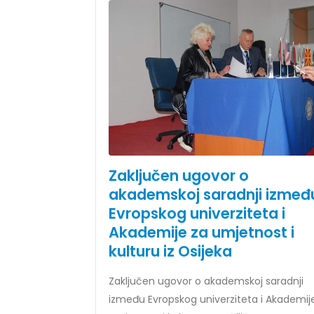
Zaključen ugovor o
akademskoj saradnji izmeđ
Evropskog univerziteta i
Akademije za umjetnost i
kulturu iz Osijeka
Zaključen ugovor o akademskoj saradnji
između Evropskog univerziteta i Akademij