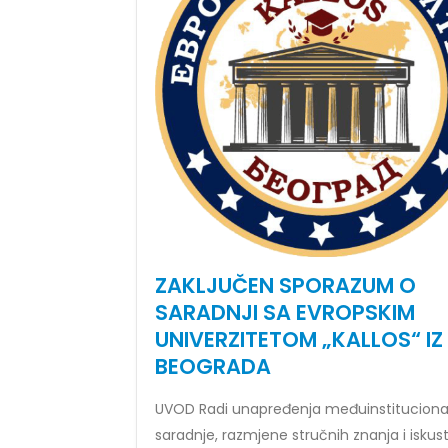
Prof. d
Prof. dr Dario Galić – rezultati ispita
16/07/2
24/07/2026
ZAKLJUČEN SPORAZUM O
SARADNJI SA EVROPSKIM
UNIVERZITETOM „KALLOS“ IZ
BEOGRADA
UVOD Radi unapređenja međuinstituciona
saradnje, razmjene stručnih znanja i iskus