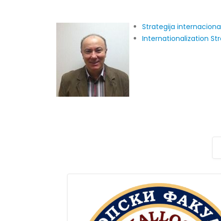
Obavještenje za javnost 30.07.2026.
Prof. d
godine
Strategija internaciona
22/07/2
30/07/2026
Internationalization S
Prof. d
Obavještenje za javnost 30.07.2026.
ispita
godine
22/07/2
30/07/2026
Prof. 
Prof. dr Srđan Marinković – rezultati
rezultat
ispita
22/07/2
29/07/2026
Doc. dr
Prof. dr Azijada Beganlić – rezultati
20/07/2
ispita
29/07/2026
Prof. d
satnice
Prof. dr Esed Karić – rezultati ispita
17/07/2
25/07/2026