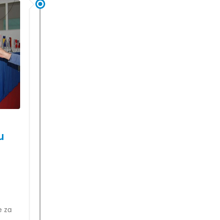
u
e za