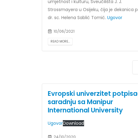
umjetnost i kulturu, Sveučilišta J. J.
Strossmayera u Osijeku, čija je dekanica p
dr. sc. Helena Sablić Tomić.
Ugovor
10/06/2021
READ MORE...
Evropski univerzitet potpis
saradnju sa Manipur
International University
Ugovor
Download
24/10/2020