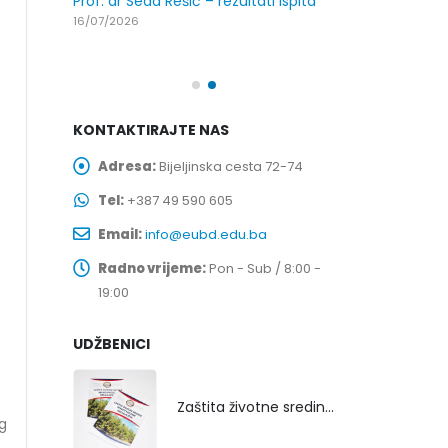
Prof. dr Sead Rešić – rezultati ispita
spita
Prof. dr Dario
16/07/2026
24/07/2026
KONTAKTIRAJTE NAS
Adresa:
Bijeljinska cesta 72-74
Tel:
+387 49 590 605
Email:
info@eubd.edu.ba
Radno vrijeme:
Pon - Sub / 8:00 -
19:00
UDŽBENICI
Zaštita životne sredine rekultivacijom odlagališta
g