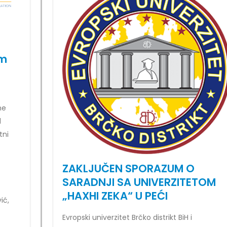
im
he
d
tni
ZAKLJUČEN SPORAZUM O
SARADNJI SA UNIVERZITETOM
„HAXHI ZEKA“ U PEĆI
ić,
Evropski univerzitet Brčko distrikt BiH i