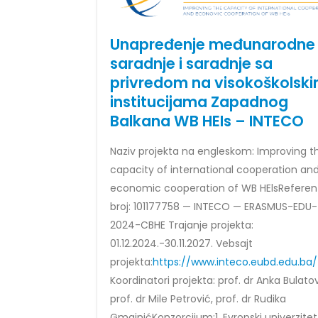
Unapređenje međunarodne
saradnje i saradnje sa
privredom na visokoškolsk
institucijama Zapadnog
Balkana WB HEIs – INTECO
Naziv projekta na engleskom: Improving t
capacity of international cooperation an
economic cooperation of WB HElsReferen
broj: 101177758 — INTECO — ERASMUS-EDU-
2024-CBHE Trajanje projekta:
01.12.2024.-30.11.2027. Vebsajt
projekta:
https://www.inteco.eubd.edu.ba/
Koordinatori projekta: prof. dr Anka Bulatov
prof. dr Mile Petrović, prof. dr Rudika
GmajnićKonzorcijum:1. Evropski univerzitet