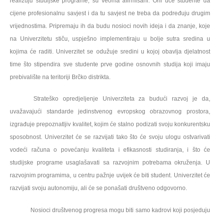
realizuju studijske programe, su veoma afirmisani. Oni uče studente
da
c
ij
ene profesionalnu sav
j
est i da tu sav
j
est
ne treba da podređuju drugim
vrijednostima
.
Pripremaju ih da budu nosioci novih ideja i da znanje, koje
na Univerzitetu stiču, uspješno implementiraju u bolje sutra sredina u
kojima će raditi.
Univerzitet se odužuje sredini
u kojoj obavlja djelatnost
time što stipendira sve studente prve godine osnovnih studija koji imaju
prebivalište na teritoriji Brčko distrikta.
Strateško opred
j
eljenje
U
niverziteta za budući razvoj je da,
uvažavajući standarde jedinstvenog evropskog obrazovnog prostora,
izgra
đuje
prepoznatljiv kvalitet,
kojim će stalno podizati
svoju konkurent
sku
sposobnost
.
Univerzitet će se razvijati tako što će svoju ulogu ostvarivati
vodeći računa o povećanju kvaliteta i efikasnosti studiranja, i što će
studijske programe usaglašavati sa razvojnim potrebama okruženja. U
razvojnim programima, u centru pažnje uvijek će biti student. Univerzitet će
razvijati svoju autonomiju, ali će se ponašati društveno odgovorno.
Nosioci društvenog progresa mogu biti samo
kadrov
i koji posjeduju