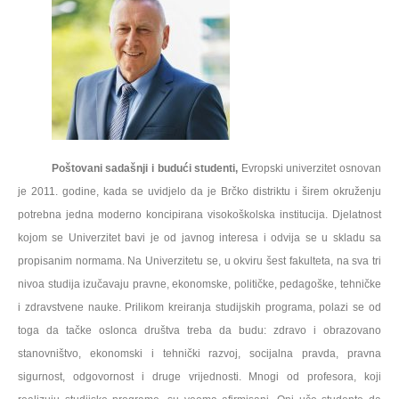
Poštovani sadašnji i budući studenti,
Evropski univerzitet osnovan
je 2011. godine, kada se uvidjelo da je
Brčko distriktu i širem
okruženju
potrebna jedna moderno koncipirana visokoškolska institucija.
Djelatnost
kojom se Univerzitet bavi je od javnog interesa i odvija se u skladu sa
propisanim normama.
Na Univerzitetu se, u okviru šest fakulteta, na sva tri
nivoa studija izučavaju pravne, ekonomske, političke, pedagoške, tehničke
i zdravstvene nauke. Prilikom kreiranja studijskih programa, polazi se od
toga da t
ačke oslonca društva treba da budu:
zdravo i obrazovano
stanovništvo,
ekonomski
i tehnički
razvoj, socijalna pravda, pravna
sigurnost, odgovornost i druge vr
ij
ednosti.
Mnogi od profesora, koji