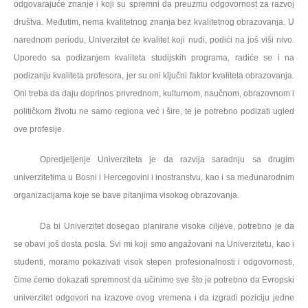
odgovarajuće znanje i
koji su spremni da preuzmu odgovornost za razvoj
društva.
Međutim, n
ema kvalitetnog znanja bez kvalitetnog obrazovanja.
U
narednom periodu, Univerzitet će kvalitet koji nudi, podići na još viši nivo.
Uporedo sa podizanjem kvaliteta studijskih programa, radiće se i na
podizanju kvaliteta profesora, jer su oni ključni faktor kvaliteta obrazovanja.
Oni treba da daju
doprinos privrednom, kulturnom, naučnom, obrazovnom i
političkom životu ne samo regiona već i šire
, te je potrebno podizati ugled
ove profesije.
Opredjeljenje Univerziteta je da razvija saradnju sa drugim
univerzitetima u Bosni i Hercegovini i inostranstvu, kao i sa međunarodnim
organizacijama koje se bave pitanjima visokog obrazovanja.
Da bi Univerzitet dosegao planirane visoke ciljeve, potrebno je da
se obavi još dosta posla. Svi mi koji smo angažovani na Univerzitetu, kao i
studenti, moramo pokazivati visok stepen profesionalnosti i odgovornosti,
čime ćemo dokazati spremnost da učinimo sve što je potrebno da Evropski
univerzitet odgovori na izazove ovog vremena i da izgradi poziciju jedne