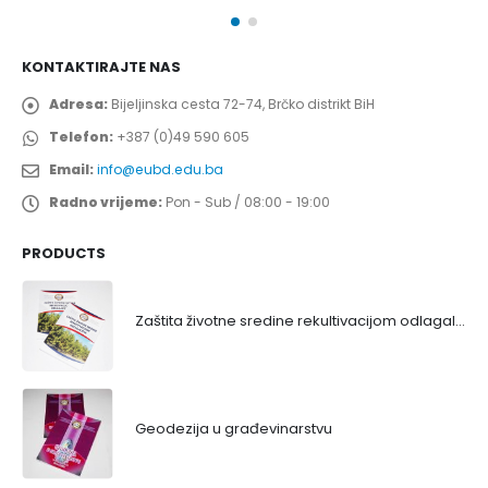
KONTAKTIRAJTE NAS
Adresa:
Bijeljinska cesta 72-74, Brčko distrikt BiH
Telefon:
+387 (0)49 590 605
Email:
info@eubd.edu.ba
Radno vrijeme:
Pon - Sub / 08:00 - 19:00
PRODUCTS
Zaštita životne sredine rekultivacijom odlagališta
Geodezija u građevinarstvu