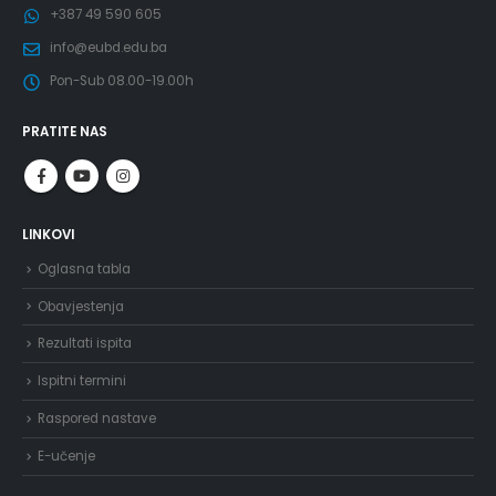
+387 49 590 605
info@eubd.edu.ba
Pon-Sub 08.00-19.00h
PRATITE NAS
LINKOVI
Oglasna tabla
Obavjestenja
Rezultati ispita
Ispitni termini
Raspored nastave
E-učenje