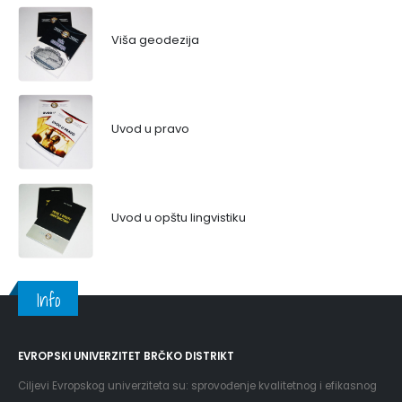
Viša geodezija
Uvod u pravo
Uvod u opštu lingvistiku
Info
EVROPSKI UNIVERZITET BRČKO DISTRIKT
Ciljevi Evropskog univerziteta su: sprovođenje kvalitetnog i efikasnog