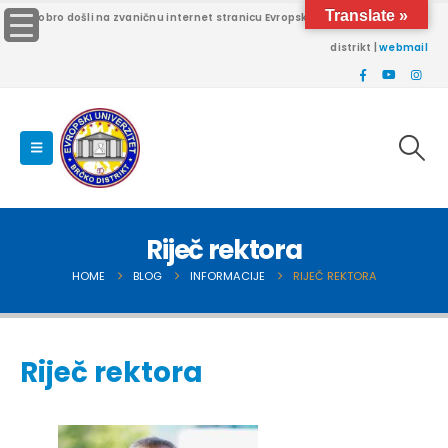
Translate »
Dobro došli na zvaničnu internet stranicu Evropskog univerziteta Brčko
distrikt |
webmail
Riječ rektora
HOME
BLOG
INFORMACIJE
RIJEČ REKTORA
Riječ rektora