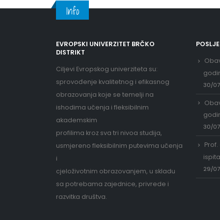
Info
EVROPSKI UNIVERZITET BRČKO
POSLJ
DISTRIKT
Obav
Ciljevi Evropskog univerziteta su:
godi
sprovođenje kvalitetnog i efikasnog
30/0
obrazovanja koje se temelji na
Obav
ishodima učenja i fleksibilnim
godi
akademskim
30/0
profilima kroz sva tri nivoa studija,
Prof.
usmjereno fleksibilnim putevima učenja
ispit
i
29/0
cjeloživotnim obrazovanjem, u skladu
sa potrebama zajednice, privrede i
razvitka društva.