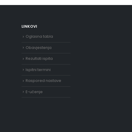
LINKOVI
Oglasna tabla
Obavjestenja
Rezultati ispita
Ispitni termini
Raspored nastave
E-učenje