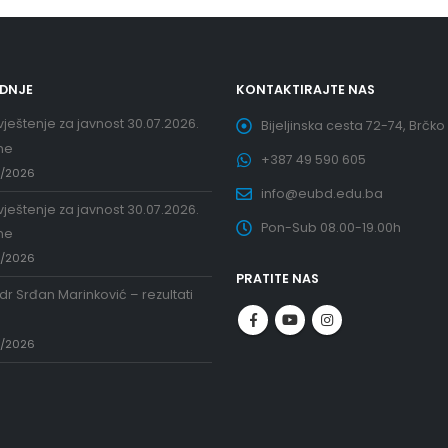
EDNJE
KONTAKTIRAJTE NAS
ještenje za javnost 30.07.2026.
Bijeljinska cesta 72-74, Brčko
ne
+387 49 590 605
7/2026
info@eubd.edu.ba
ještenje za javnost 30.07.2026.
Pon-Sub 08.00-19.00h
ne
7/2026
PRATITE NAS
 dr Srđan Marinković – rezultati
a
7/2026