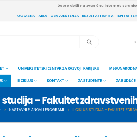
Dobro došli na zvaničnu internet stranic
OGLASNA TABLA
OBAVJESTENJA
REZULTATI ISPITA
ISPITNI TE
ET
UNIVERZITETSKI CENTAR ZA RAZVOJ I KARIJERU
MEĐUNARODNA
US
III CIKLUS
KONTAKT
ZA STUDENTE
ZA BUDUĆE
us studija – Fakultet zdravstven
G
NASTAVNI PLANOVI I PROGRAMI
II CIKLUS STUDIJA – FAKULTET ZDR