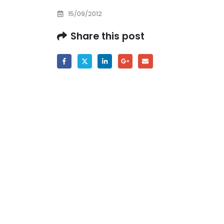
Prof. dr Esed Karić – rezultati ispita
15/09/2012
25/07/2026
Share this post