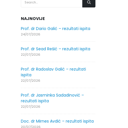
NAJNOVIJE
.2026.
Prof. dr Dario Galić – rezultati ispita
Obavještenje
godine
24/07/2026
30/07/2026
Prof. dr Sead Rešić – rezultati ispita
.2026.
Obavještenje
22/07/2026
godine
30/07/2026
Prof. dr Radoslav Galić – rezultati
ispita
ltati
Prof. dr Srđa
22/07/2026
ispita
29/07/2026
Prof. dr Jasminka Sadadinović –
rezultati ispita
ltati
Prof. dr Azij
22/07/2026
ispita
29/07/2026
Doc. dr Mirnes Avdić – rezultati ispita
20/07/2026