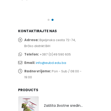
spita
Prof. dr Esed 
25/07/2026
KONTAKTIRAJTE NAS
Adresa:
Bijeljinska cesta 72-74,
Brčko distrikt BiH
Telefon:
+387 (0)49 590 605
Email:
info@eubd.edu.ba
Radno vrijeme:
Pon - Sub / 08:00 -
19:00
PRODUCTS
Zaštita životne sredine rekultivacijom odlagališta