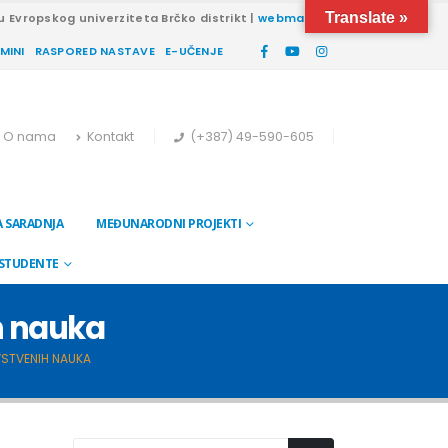
Translate »
u Evropskog univerziteta Brčko distrikt |
webmail
RMINI
RASPORED NASTAVE
E-UČENJE
O nama
Kontakt
(+387) 49-590-605
 SARADNJA
MEĐUNARODNI PROJEKTI
 STUDENTE
ih nauka
AVSTVENIH NAUKA