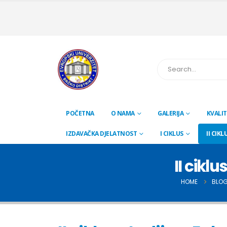
POČETNA
O NAMA
GALERIJA
KVALIT
IZDAVAČKA DJELATNOST
I CIKLUS
II CIKL
II cikl
HOME
BLO