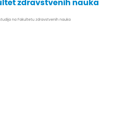
akultet zdravstvenih nauka
a studija na Fakultetu zdravstvenih nauka
r Dario Galić – rezultati ispita
Obavještenje za javnost 30.07
godine
026
30/07/2026
r Sead Rešić – rezultati ispita
Obavještenje za javnost 30.07
026
godine
30/07/2026
r Radoslav Galić – rezultati
Prof. dr Srđan Marinković – rezu
026
ispita
29/07/2026
dr Jasminka Sadadinović –
i ispita
Prof. dr Azijada Beganlić – rezu
026
ispita
29/07/2026
 Mirnes Avdić – rezultati ispita
026