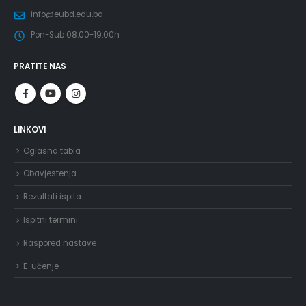
info@eubd.edu.ba
Pon-Sub 08.00-19.00h
PRATITE NAS
LINKOVI
Oglasna tabla
Obavjestenja
Rezultati ispita
Ispitni termini
Raspored nastave
E-učenje