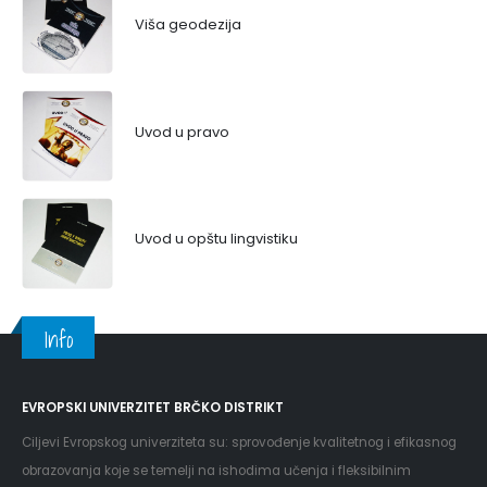
Viša geodezija
Uvod u pravo
Uvod u opštu lingvistiku
Info
EVROPSKI UNIVERZITET BRČKO DISTRIKT
Ciljevi Evropskog univerziteta su: sprovođenje kvalitetnog i efikasnog
obrazovanja koje se temelji na ishodima učenja i fleksibilnim