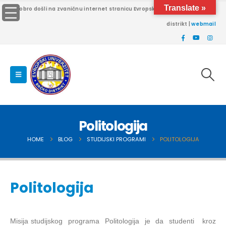
Translate »
Dobro došli na zvaničnu internet stranicu Evropskog univerziteta Brčko
distrikt |
webmail
Politologija
HOME
BLOG
STUDIJSKI PROGRAMI
POLITOLOGIJA
Politologija
Misija studijskog programa Politologija je da studenti kroz