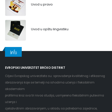
Uvod u pravo
Uvod u opštu lingvistiku
Info
EVROPSKI UNIVERZITET BRČKO DISTRIKT
Ciljevi Evropskog univerziteta su: sprovođenje kvalitetnog i efikasnog
obrazovanja koje se temelji na ishodima učenja i fleksibilnim
akademskim
profilima kroz sva tri nivoa studija, usmjereno fleksibilnim putevima
učenja i
cjeloživotnim obrazovanjem, u skladu sa potrebama zajednice,