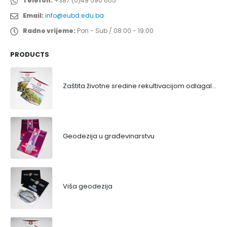
Telefon:
+387 (0)49 590 605
Email:
info@eubd.edu.ba
Radno vrijeme:
Pon - Sub / 08:00 - 19:00
PRODUCTS
Zaštita životne sredine rekultivacijom odlagališta
Geodezija u građevinarstvu
Viša geodezija