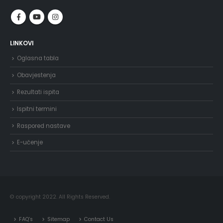
LINKOVI
Oglasna tabla
Obavjestenja
Rezultati ispita
Ispitni termini
Raspored nastave
E-učenje
© copyright 2022. All Rights Reserved.
FAQ’s
Sitemap
Contact Us