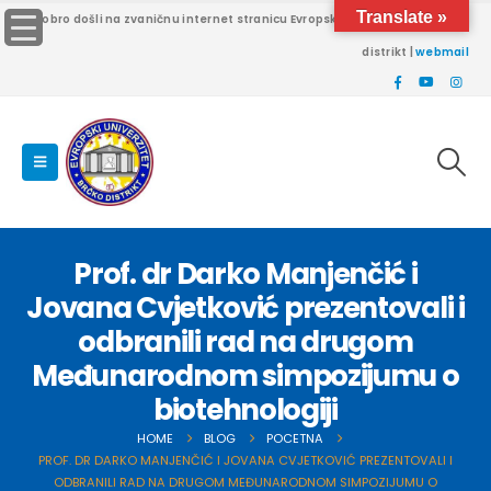
Translate »
Dobro došli na zvaničnu internet stranicu Evropskog univerziteta Brčko
distrikt |
webmail
Prof. dr Darko Manjenčić i
Jovana Cvjetković prezentovali i
odbranili rad na drugom
Međunarodnom simpozijumu o
biotehnologiji
HOME
BLOG
POCETNA
PROF. DR DARKO MANJENČIĆ I JOVANA CVJETKOVIĆ PREZENTOVALI I
ODBRANILI RAD NA DRUGOM MEĐUNARODNOM SIMPOZIJUMU O