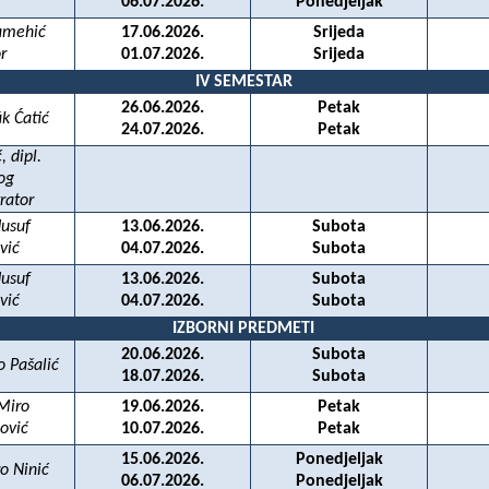
06.07.2026.
Ponedjeljak
amehić
17.06.2026.
Srijeda
r
01.07.2026.
Srijeda
IV SEMESTAR
26.06.2026.
Petak
ik Ćatić
24.07.2026.
Petak
, dipl.
og
rator
Jusuf
13.06.2026.
Subota
vić
04.07.2026.
Subota
Jusuf
13.06.2026.
Subota
vić
04.07.2026.
Subota
IZBORNI PREDMETI
20.06.2026.
Subota
o Pašalić
18.07.2026.
Subota
 Miro
19.06.2026.
Petak
ovi
ć
10.07.2026.
Petak
15.06.2026.
Ponedjeljak
o Ninić
06.07.2026.
Ponedjeljak