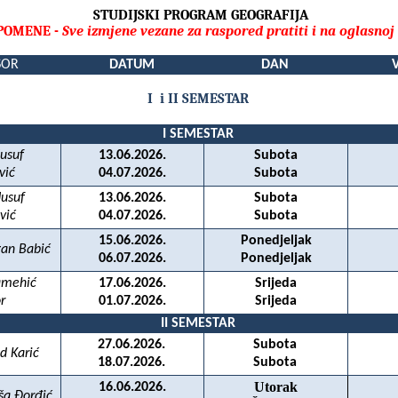
STUDIJSKI PROGRAM GEOGRAFIJA
POMENE -
Sve izmjene vezane za raspored pratiti i na oglasnoj 
SOR
DATUM
DAN
I
i II SEMESTAR
I SEMESTAR
Jusuf
13.06.2026.
Subota
vić
04.07.2026.
Subota
Jusuf
13.06.2026.
Subota
vić
04.07.2026.
Subota
15.06.2026.
Ponedjeljak
gan Babić
06.07.2026.
Ponedjeljak
amehić
17.06.2026.
Srijeda
r
01.07.2026.
Srijeda
II SEMESTAR
27.06.2026.
Subota
ed Karić
18.07.2026.
Subota
Utorak
16.06.2026.
iša Đorđić