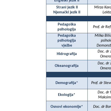
Engleski jezik II
Strani jezik II
Mirza Kar
Njemački jezik II
Lekto
Pedagoška
Prof. dr Ref
psihologija
Pedagoška
Milka Bilić
psihologija
psihol
vježbe
Demonst
Doc. dr 
Hidrografija
Omero
Doc. dr 
Okeanografija
Omero
Demografija*
Prof. dr Stev
Doc. dr
Ekologija*
Maksim
Osnovi ekonomije*
Doc. dr Bor