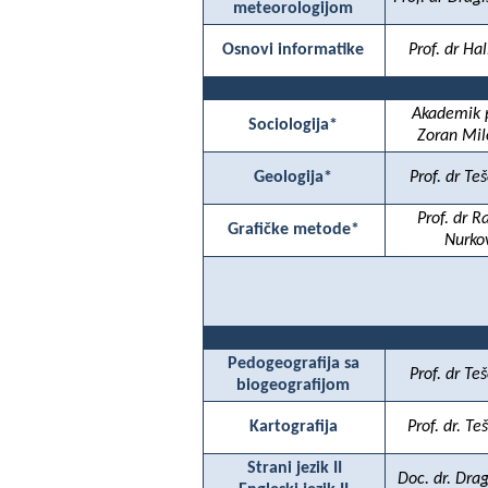
meteorologijom
Osnovi informatike
Prof. dr Hal
Akademik p
Sociologija*
Zoran Mil
Geologija*
Prof. dr Teš
Prof. dr 
Grafičke metode*
Nurko
Pedogeografija sa
Prof. dr Teš
biogeografijom
Kartografija
Prof. dr. Te
Strani jezik II
Doc. dr. Dra