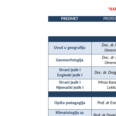
*NA
PREDMET
PROFE
Doc. dr 
Uvod u geografiju
Omero
Doc. dr 
Geomorfologija
Omero
Strani jezik I
Doc. dr. Dra
Engleski jezik I
Strani jezik I
Mirza Kar
Njemački jezik I
Lekto
Opšta pedagogija
Prof. dr Es
Klimatologija sa
Prof. dr Drag