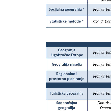
Nurko
Socijalna geografija *
Prof. dr Teš
Statističke metode *
Prof. dr Dar
Geografija
Prof. dr Teš
Jugoistočne Evrope
Geografija naselja
Prof. dr Teš
Regionalno i
Prof. dr Teš
prostorno planiranje
Turistička geografija
Prof. dr Teš
Saobraćajna
Doc. dr 
geografija
Omero