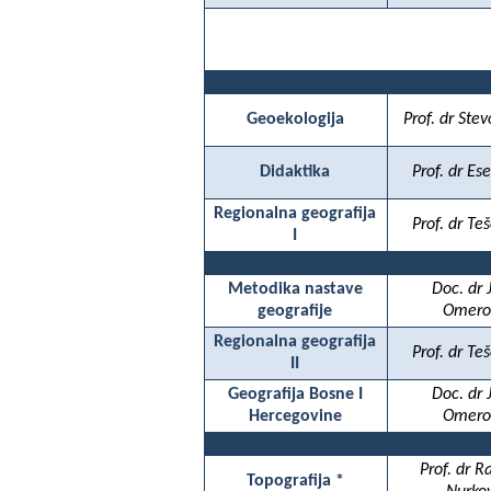
Geoekologija
Prof. dr Stev
Didaktika
Prof. dr Es
Regionalna geografija
Prof. dr Teš
I
Metodika nastave
Doc. dr 
geografije
Omero
Regionalna geografija
Prof. dr Teš
II
Geografija Bosne I
Doc. dr 
Hercegovine
Omero
Prof. dr 
Topografija *