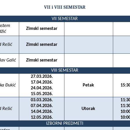
VII i VIII SEMESTAR
VII SEMESTAR
rustem
Zimski semestar
džić
d Rešić
Zimski semestar
lav Galić
Zimski semestar
VIII SEMESTAR
27.03.2026.
17.04.2026.
ka Đukić
Petak
15:3
24.04.2026.
15.05.2026.
03.03.2026.
11:3
07.04.2026.
11:3
d Rešić
Utorak
14.04.2026.
10:0
12.05.2026.
10:0
IZBORNI PREDMETI