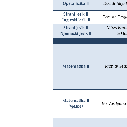
Opšta fizika II
Doc.dr Alija
Strani jezik II
Doc. dr. Dra
Engleski jezik II
Strani jezik II
Mirza Kar
Njemački jezik II
Lekto
Matematika II
Prof. dr Sea
Matematika II
Mr Vasilijana
(vježbe)