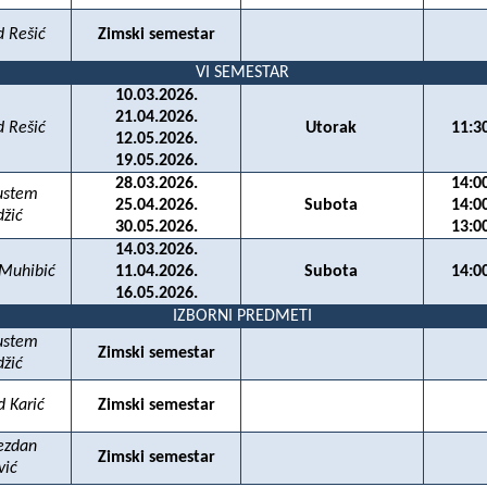
d Rešić
Zimski semestar
VI SEMESTAR
10.03.2026.
21.04.2026.
d Rešić
Utorak
11:3
12.05.2026.
19.05.2026.
28.03.2026.
14:0
rustem
25.04.2026.
Subota
14:0
d
žić
30.05.2026.
13:0
14.03.2026.
 Muhibić
11.04.2026.
Subota
14:0
16.05.2026.
IZBORNI PREDMETI
rustem
Zimski semestar
džić
d Karić
Zimski semestar
vezdan
Zimski semestar
vić