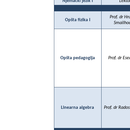
Njemački jezik I
Lekto
Prof. dr H
Opšta fizika I
Smailho
Opšta pedagogija
Prof. dr Ese
Linearna algebra
Prof. dr Rados