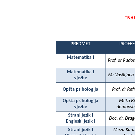
*NA
PREDMET
PROFE
Matematika I
Prof. dr Rados
Matematika I
Mr Vasilijana
vježbe
Opšta psihologija
Prof. dr Ref
Opšta psihologija
Milka Bi
vježbe
demonstr
Strani jezik I
Doc. dr. Dra
Engleski jezik I
Strani jezik I
Mirza Kar