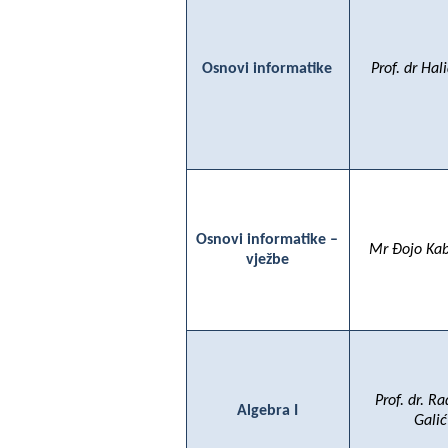
Osnovi informatike
Prof. dr Hal
Osnovi informatike –
Mr Đojo Kab
vježbe
Prof. dr. R
Algebra I
Galić