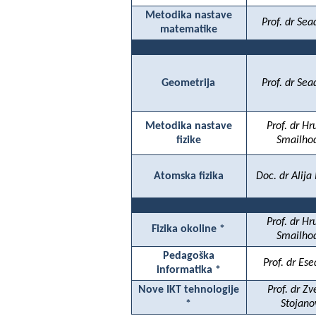
Metodika nastave
Prof. dr Sea
matematike
Geometrija
Prof. dr Sea
Metodika nastave
Prof. dr H
fizike
Smailho
Atomska fizika
Doc. dr Alija
Prof. dr H
Fizika okoline *
Smailho
Pedagoška
Prof. dr Ese
informatika *
Nove IKT tehnologije
Prof. dr Z
*
Stojano