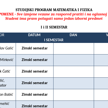
STUDIJSKI PROGRAM MATEMATIKA I FIZIKA
POMENE -
Sve izmjene vezane za raspored pratiti i na oglasnoj 
Student ima pravo polagati samo jedan izborni predmet
I i II SEMESTAR
SOR
DATUM
DAN
I SEMESTAR
lav Galić
Zimski semestar
 Mirković
Zimski semestar
ik Ćatić
Zimski semestar
lić,
Zimski semestar
ator
gan Babić
Zimski semestar
amehić
Zimski semestar