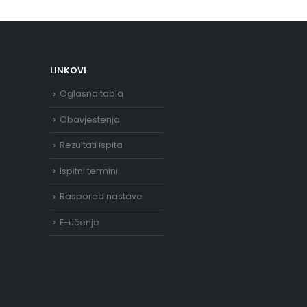
LINKOVI
Oglasna tabla
Obavjestenja
Rezultati ispita
Ispitni termini
Raspored nastave
E-učenje