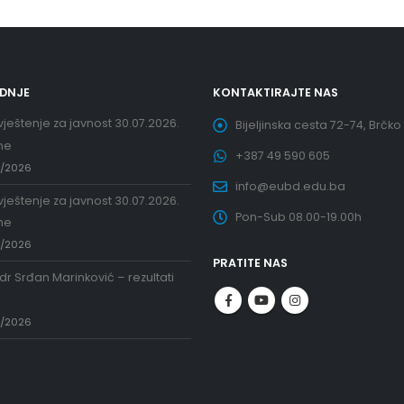
EDNJE
KONTAKTIRAJTE NAS
ještenje za javnost 30.07.2026.
Bijeljinska cesta 72-74, Brčko
ne
+387 49 590 605
7/2026
info@eubd.edu.ba
ještenje za javnost 30.07.2026.
Pon-Sub 08.00-19.00h
ne
7/2026
PRATITE NAS
 dr Srđan Marinković – rezultati
a
7/2026