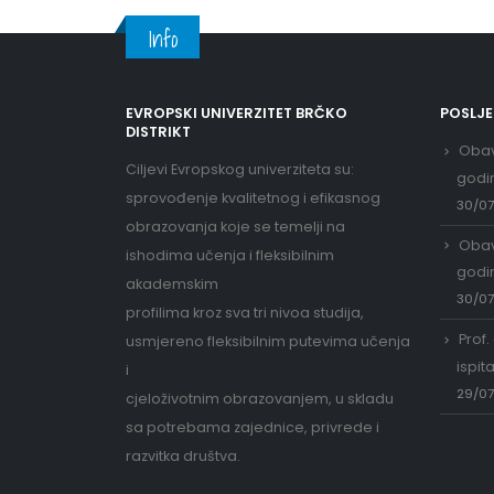
Info
EVROPSKI UNIVERZITET BRČKO
POSLJ
DISTRIKT
Obav
Ciljevi Evropskog univerziteta su:
godi
sprovođenje kvalitetnog i efikasnog
30/0
obrazovanja koje se temelji na
Obav
ishodima učenja i fleksibilnim
godi
akademskim
30/0
profilima kroz sva tri nivoa studija,
Prof.
usmjereno fleksibilnim putevima učenja
ispit
i
29/0
cjeloživotnim obrazovanjem, u skladu
sa potrebama zajednice, privrede i
razvitka društva.