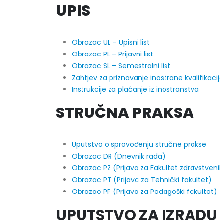
UPIS
Obavještenje za javnost 30.07.2026.
Prof. d
godine
22/07/2
30/07/2026
Obrazac UL – Upisni list
Prof. d
Obrazac PL – Prijavni list
Obavještenje za javnost 30.07.2026.
ispita
Obrazac SL – Semestralni list
godine
22/07/2
Zahtjev za priznavanje inostrane kvalifikac
30/07/2026
Instrukcije za plaćanje iz inostranstva
Prof. 
Prof. dr Srđan Marinković – rezultati
rezultat
STRUČNA PRAKSA
ispita
22/07/2
29/07/2026
Doc. dr
Uputstvo o sprovođenju stručne prakse
Prof. dr Azijada Beganlić – rezultati
20/07/2
Obrazac DR (Dnevnik rada)
ispita
Obrazac PZ (Prijava za Fakultet zdravstven
29/07/2026
Prof. d
Obrazac PT (Prijava za Tehnički fakultet)
satnice
Obrazac PP (Prijava za Pedagoški fakultet)
Prof. dr Esed Karić – rezultati ispita
17/07/2
25/07/2026
UPUTSTVO ZA IZRADU