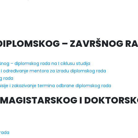
r Sead Rešić – rezultati ispita
Prof. dr Dario Galić – rezultati i
026
24/07/2026
 DIPLOMSKOG – ZAVRŠNOG R
nog – diplomskog rada na I ciklusu studija
i određivanje mentora za izradu diplomskog rada
g rada
sije i zakazivanje termina odbrane diplomskog rada
U MAGISTARSKOG I DOKTORS
 rada