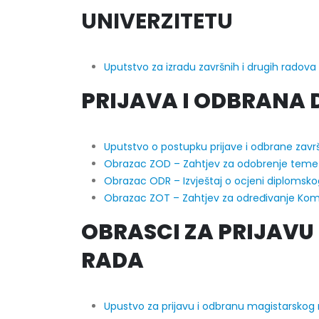
Prof. d
UNIVERZITETU
Prof. dr Dario Galić – rezultati ispita
16/07/2
24/07/2026
Uputstvo za izradu završnih i drugih radova
PRIJAVA I ODBRANA
Uputstvo o postupku prijave i odbrane završ
Obrazac ZOD – Zahtjev za odobrenje teme 
Obrazac ODR – Izvještaj o ocjeni diplomsko
Obrazac ZOT – Zahtjev za određivanje Komi
OBRASCI ZA PRIJAV
RADA
Upustvo za prijavu i odbranu magistarskog