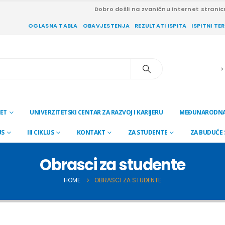
Dobro došli na zvaničnu internet stranic
OGLASNA TABLA
OBAVJESTENJA
REZULTATI ISPITA
ISPITNI TE
ET
UNIVERZITETSKI CENTAR ZA RAZVOJ I KARIJERU
MEĐUNARODNA
US
III CIKLUS
KONTAKT
ZA STUDENTE
ZA BUDUĆE
Obrasci za studente
HOME
OBRASCI ZA STUDENTE