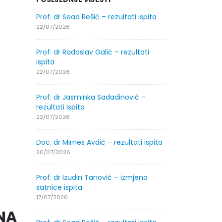
.2026.
Prof. dr Sead Rešić – rezultati ispita
Obavještenje
godine
22/07/2026
30/07/2026
Prof. dr Radoslav Galić – rezultati
.2026.
ispita
Obavještenje
godine
22/07/2026
30/07/2026
Prof. dr Jasminka Sadadinović –
ltati
rezultati ispita
Prof. dr Srđa
ispita
22/07/2026
29/07/2026
Doc. dr Mirnes Avdić – rezultati ispita
ltati
Prof. dr Azij
20/07/2026
ispita
29/07/2026
Prof. dr Izudin Tanović – izmjena
satnice ispita
spita
Prof. dr Esed 
17/07/2026
25/07/2026
NA