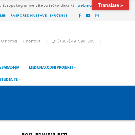
Translate »
u Evropskog univerziteta Brčko distrikt |
webmail
RMINI
RASPORED NASTAVE
E-UČENJE
O nama
Kontakt
(+387) 49-590-605
 SARADNJA
MEĐUNARODNI PROJEKTI
 STUDENTE
POSLJEDNJE VIJESTI