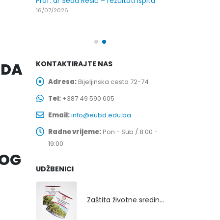
Prof. dr Sead Rešić – rezultati ispita
spita
Prof. dr Dario
16/07/2026
24/07/2026
KONTAKTIRAJTE NAS
ADA
Adresa:
Bijeljinska cesta 72-74
Tel:
+387 49 590 605
Email:
info@eubd.edu.ba
Radno vrijeme:
Pon - Sub / 8:00 -
19:00
KOG
UDŽBENICI
Zaštita životne sredine rekultivacijom odlagališta