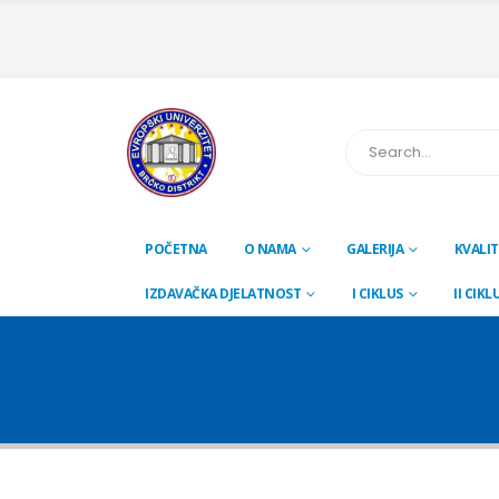
POČETNA
O NAMA
GALERIJA
KVALIT
IZDAVAČKA DJELATNOST
I CIKLUS
II CIKL