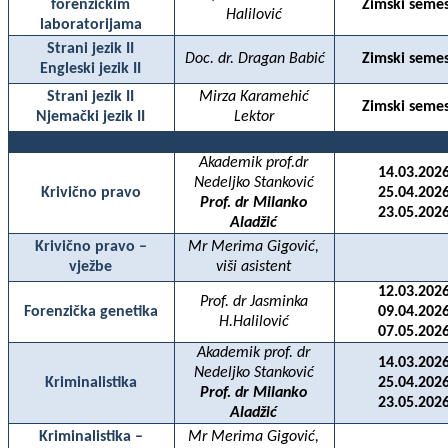
forenzičkim
Zimski semes
Halilović
laboratorijama
Strani jezik II
Doc. dr. Dragan Babić
Zimski semes
Engleski jezik II
Strani jezik II
Mirza Karamehić
Zimski semes
Njemački jezik II
Lektor
Akademik prof.dr
14.03.2026
Nedeljko Stanković
Krivično pravo
25.04.2026
Prof. dr Milanko
23.05.2026
Aladžić
Krivično pravo –
Mr Merima Gigović,
vježbe
viši asistent
12.03.2026
Prof. dr Jasminka
Forenzička genetika
09.04.2026
H.Halilović
07.05.2026
Akademik prof. dr
14.03.2026
Nedeljko Stanković
Kriminalistika
25.04.2026
Prof. dr Milanko
23.05.2026
Aladžić
Kriminalistika –
Mr Merima Gigović,