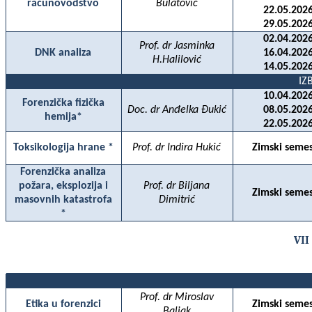
računovodstvo
Bulatović
22.05.2026
29.05.2026
02.04.2026
Prof. dr Jasminka
DNK analiza
16.04.2026
H.Halilović
14.05.2026
IZ
10.04.2026
Forenzička fizička
Doc. dr Anđelka Đukić
08.05.2026
hemija*
22.05.2026
Toksikologija hrane *
Prof. dr Indira Hukić
Zimski semes
Forenzička analiza
požara, eksplozija i
Prof. dr Biljana
Zimski semes
masovnih katastrofa
Dimitrić
*
VII
Prof. dr Miroslav
Etika u forenzici
Zimski semes
Baljak