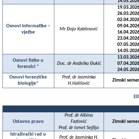
14.05.2026
19.03.2026
26.03.2026
02.04.2026
Osnovi informatike –
09.04.2026
Mr Đojo Kablinović
vježbe
16.04.2026
23.04.2026
07.05.2026
14.05.2026
13.03.2026
Osnovi fizike u
Doc. dr Anđelka Đukić
07.04.2026
forenzici *
24.05.2026
Osnovi forenzičke
Prof. dr Jasminka
Zimski semes
biologije*
H.Halilović
II
Prof. dr Albina
Ustavno pravo
Fazlovi
ć
Zimski semes
Prof. dr Ismet Sejfija
Istraživački rad u
Prof. dr Jasminka H.