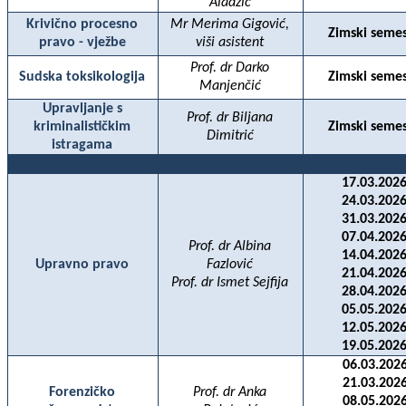
Aladžić
Krivično procesno
Mr Merima Gigović,
Zimski semes
pravo - vježbe
viši asistent
Prof. dr Darko
Sudska toksikologija
Zimski semes
Manjenčić
Upravljanje s
Prof. dr Biljana
kriminalističkim
Zimski semes
Dimitrić
istragama
17.03.2026
24.03.2026
31.03.2026
07.04.2026
Prof. dr Albina
14.04.2026
Upravno pravo
Fazlovi
ć
21.04.2026
Prof. dr Ismet Sejfija
28.04.2026
05.05.2026
12.05.2026
19.05.2026
06.03.2026
21.03.2026
Forenzičko
Prof. dr Anka
08.05.2026