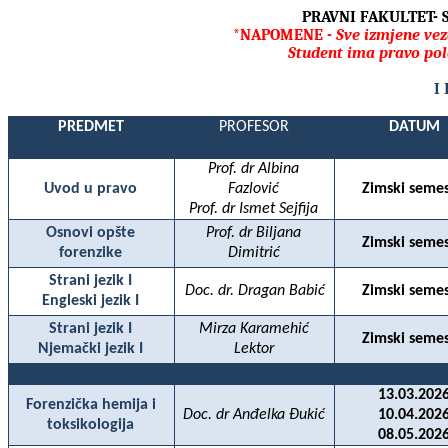
PRAVNI FAKULTET-
*NAPOMENE -
Sve izmjene vez
Student ima pravo po
I
PREDMET
PROFESOR
DATUM
Prof. dr Albina
Uvod u pravo
Fazlovi
ć
Zimski semes
Prof. dr Ismet Sejfija
Osnovi opšte
Prof. dr Biljana
Zimski semes
forenzike
Dimitrić
Strani jezik I
Doc. dr. Dragan Babić
Zimski semes
Engleski jezik I
Strani jezik I
Mirza Karamehić
Zimski semes
Njemački jezik I
Lektor
13.03.2026
Forenzička hemija i
Doc. dr Anđelka Đukić
10.04.2026
toksikologija
08.05.2026