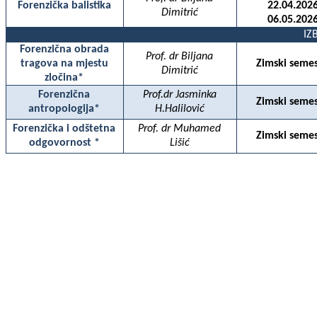
Forenzička balistika
22.04.2026
Dimitrić
06.05.2026
IZ
Forenzična obrada
Prof. dr Biljana
tragova na mjestu
Zimski semes
Dimitrić
zločina*
Forenzična
Prof.dr Jasminka
Zimski semes
antropologija*
H.Halilović
Forenzička i odštetna
Prof. dr Muhamed
Zimski semes
odgovornost *
Lišić