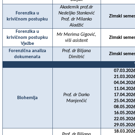
Akademik prof.dr
Forenzika u
Nedeljko Stanković
Zimski semes
krivičnom postupku
Prof. dr Milanko
Aladžić
Forenzika u
Mr Merima Gigović,
krivičnom postupku
Zimski semes
viši asistent
Vježbe
Forenzična analiza
Prof. dr Biljana
Zimski semes
dokumenata
Dimitrić
07.03.2026
21.03.2026
04.04.2026
11.04.2026
Prof. dr Darko
17.04.2026
Biohemija
Manjenčić
25.04.2026
08.05.2026
16.05.2026
22.05.2026
29.05.2026
18.03.2026
Prof. dr Biljana