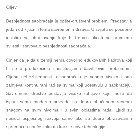
Ciljevi
Bezbjednost saobraćaja je opšte-društveni problem. Predstavlja
jedan od ključnih tema savremenih država. U svijetu se posebno
insistira na obrazovanju koje bi trebalo uticati na promjenu
svijesti i stavova o bezbjednosti saobraćaja.
Činjenica je da u zemlji nema dovoljno edukovanih kadrova koji
bi se u preduzećima i institucijama bavili ovim problemom.
Cijena nebezbijednosti u saobraćaju je veoma visoka i ona
zahtjeva kontinuirani rad sa svima koji učestvuju u saobraćaju.
Savremeno društvo postavlja visoke zahtjeve koje može da
ispuni samo moderna privreda sa dobro obučenom random
snagom na svim nivoima i u svim oblastima rada. Ljudi su
nosioci uspješnog razvoja samo ako su dobro obrazovani i
spremni da nauče kako da koriste nove tehnologije.