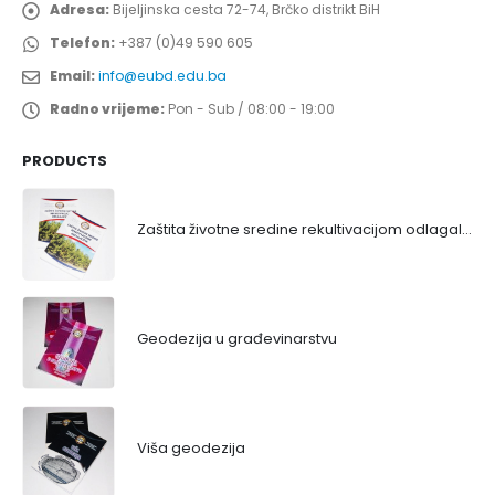
Adresa:
Bijeljinska cesta 72-74, Brčko distrikt BiH
Telefon:
+387 (0)49 590 605
Email:
info@eubd.edu.ba
Radno vrijeme:
Pon - Sub / 08:00 - 19:00
PRODUCTS
Zaštita životne sredine rekultivacijom odlagališta
Geodezija u građevinarstvu
Viša geodezija