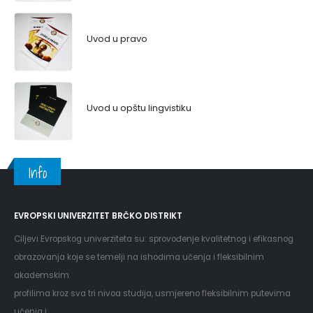
Uvod u pravo
Uvod u opštu lingvistiku
Info
EVROPSKI UNIVERZITET BRČKO DISTRIKT
Ciljevi Evropskog univerziteta su: sprovođenje kvalitetnog i efikasnog
obrazovanja koje se temelji na ishodima učenja i fleksibilnim
akademskim
profilima kroz sva tri nivoa studija, usmjereno fleksibilnim putevima
učenja i