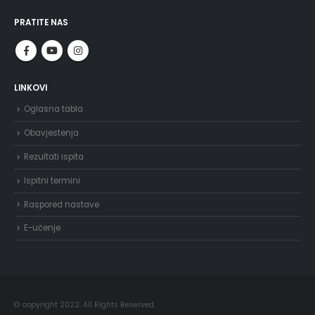
PRATITE NAS
LINKOVI
Oglasna tabla
Obavjestenja
Rezultati ispita
Ispitni termini
Raspored nastave
E-učenje
© copyright 2022. All Rights Reserved.