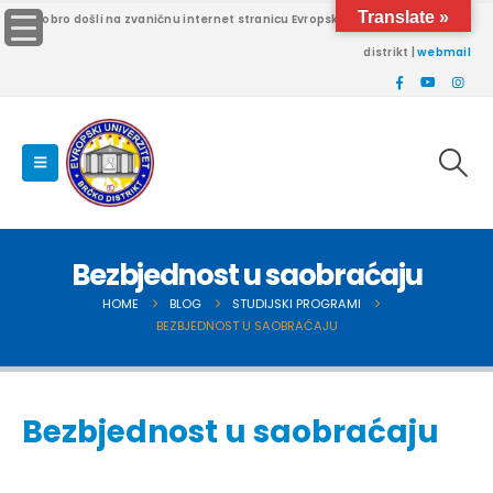
Translate »
Dobro došli na zvaničnu internet stranicu Evropskog univerziteta Brčko
distrikt |
webmail
Bezbjednost u saobraćaju
HOME
BLOG
STUDIJSKI PROGRAMI
BEZBJEDNOST U SAOBRAĆAJU
Bezbjednost u saobraćaju