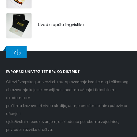
Uvod u opštu lingvistiku
Info
EVROPSKI UNIVERZITET BRČKO DISTRIKT
Ciljevi Evropskog univerziteta su: sprovođenje kvalitetnog i efikasnog
obrazovanja koje se temelji na ishodima učenja i fleksibilnim
akademskim
profilima kroz sva tri nivoa studija, usmjereno fleksibilnim putevima
učenja i
cjeloživotnim obrazovanjem, u skladu sa potrebama zajednice,
privrede i razvitka društva.