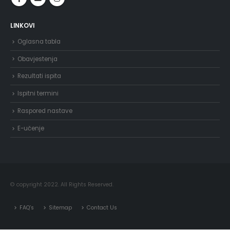
LINKOVI
Oglasna tabla
Obavjestenja
Rezultati ispita
Ispitni termini
Raspored nastave
E-učenje
© copyright 2022. All Rights Reserved.
FAQ’s
Sitemap
Contact Us