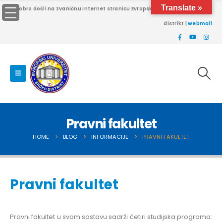
Translate »
Dobro došli na zvaničnu internet stranicu Evropskog univerziteta Brčko
distrikt |
webmail
Pravni fakultet
HOME
BLOG
INFORMACIJE
PRAVNI FAKULTET
Pravni fakultet
Pravni fakultet u svom sastavu sadrži četiri studijska programa: