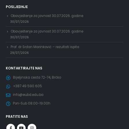
POSLJEDNJE
Obavještenje za javnost 30.07.2026. godine
30/07/2026
Obavještenje za javnost 30.07.2026. godine
30/07/2026
Prof. dr Srđan Marinković – rezultati ispita
29/07/2026
KONTAKTIRAJTE NAS
Bijeljinska cesta 72-74, Brčko
+387 49 590 605
info@eubd.edu.ba
Pon-Sub 08.00-19.00h
PRATITE NAS