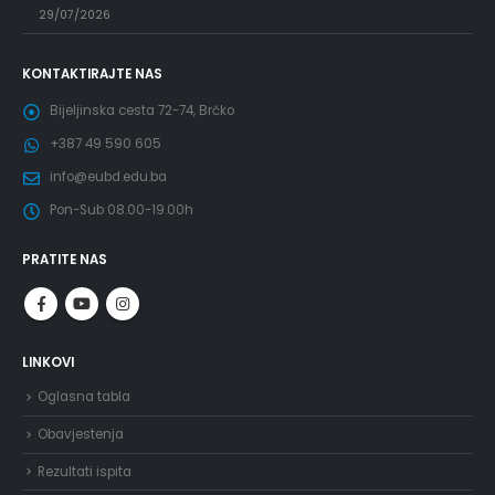
29/07/2026
KONTAKTIRAJTE NAS
Bijeljinska cesta 72-74, Brčko
+387 49 590 605
info@eubd.edu.ba
Pon-Sub 08.00-19.00h
PRATITE NAS
LINKOVI
Oglasna tabla
Obavjestenja
Rezultati ispita