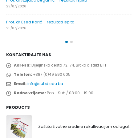
Prof. dr Azijada Beganlić – rezultati ispita
29/07/2026
Prof. dr Esed Karić – rezultati ispita
25/07/2026
KONTAKTIRAJTE NAS
Adresa:
Bijeljinska cesta 72-74, Brčko distrikt BiH
Telefon:
+387 (0)49 590 605
Email:
info@eubd.edu.ba
Radno vrijeme:
Pon - Sub / 08:00 - 19:00
PRODUCTS
Zaštita životne sredine rekultivacijom odlagališta