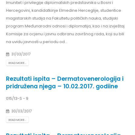
Imunitet i privilegije diplomatskih predstavnika u Bosni i
Hercegovini, kandidatkinje Elmedine Herceglije, studentice
magistarskih studija na Fakultetu političkih nauka, studijski
program Međunarodni odnosi i diplomatija, kao i na izvještaj
Komisije za ocjenu i javnu odbranu završnog rada, koji su bili
na uvidu javnosti u periodu od...
31/03/2017
READ MORE...
Rezultati ispita – Dermatovenerologija i
pridružena njega – 10.02.2017. godiine
015/13-S - 9
30/03/2017
READ MORE...