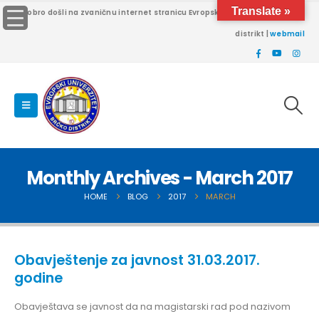
Translate »
Dobro došli na zvaničnu internet stranicu Evropskog univerziteta Brčko
distrikt |
webmail
Monthly Archives - March 2017
HOME
BLOG
2017
MARCH
Obavještenje za javnost 31.03.2017.
godine
Obavještava se javnost da na magistarski rad pod nazivom