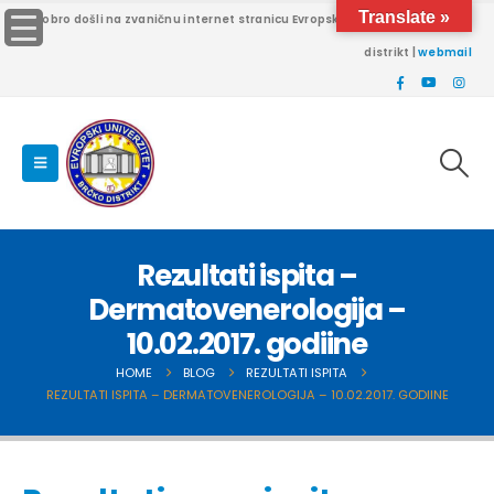
Translate »
Dobro došli na zvaničnu internet stranicu Evropskog univerziteta Brčko
distrikt |
webmail
Rezultati ispita –
Dermatovenerologija –
10.02.2017. godiine
HOME
BLOG
REZULTATI ISPITA
REZULTATI ISPITA – DERMATOVENEROLOGIJA – 10.02.2017. GODIINE