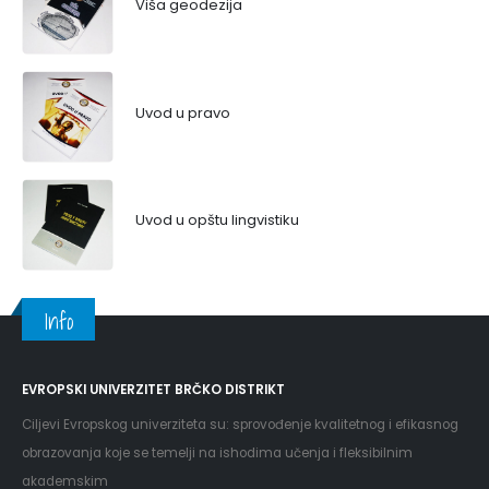
Viša geodezija
Uvod u pravo
Uvod u opštu lingvistiku
Info
EVROPSKI UNIVERZITET BRČKO DISTRIKT
Ciljevi Evropskog univerziteta su: sprovođenje kvalitetnog i efikasnog
obrazovanja koje se temelji na ishodima učenja i fleksibilnim
akademskim