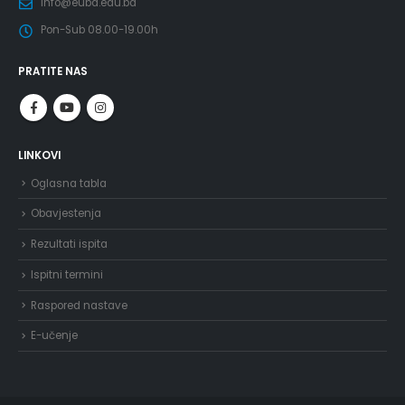
info@eubd.edu.ba
Pon-Sub 08.00-19.00h
PRATITE NAS
LINKOVI
Oglasna tabla
Obavjestenja
Rezultati ispita
Ispitni termini
Raspored nastave
E-učenje