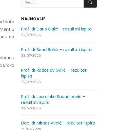
NAJNOVIJE
ndidata
.2026.
Prof. dr Dario Galić – rezultati ispita
Obavještenje
žment u
godine
24/07/2026
riodu od
30/07/2026
Prof. dr Sead Rešić – rezultati ispita
.2026.
Obavještenje
22/07/2026
odbranu
godine
a Brčko
30/07/2026
Prof. dr Radoslav Galić – rezultati
ispita
ltati
Prof. dr Srđa
22/07/2026
ispita
29/07/2026
Prof. dr Jasminka Sadadinović –
rezultati ispita
ltati
Prof. dr Azij
22/07/2026
ispita
29/07/2026
Doc. dr Mirnes Avdić – rezultati ispita
20/07/2026