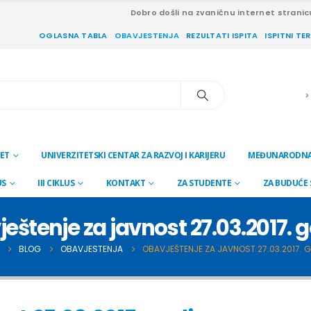
Dobro došli na zvaničnu internet stranic
OGLASNA TABLA
OBAVJESTENJA
REZULTATI ISPITA
ISPITNI TE
ET
UNIVERZITETSKI CENTAR ZA RAZVOJ I KARIJERU
MEĐUNARODNA
US
III CIKLUS
KONTAKT
ZA STUDENTE
ZA BUDUĆE
eštenje za javnost 27.03.2017. 
BLOG
OBAVJESTENJA
OBAVJEŠTENJE ZA JAVNOST 27.03.2017. 