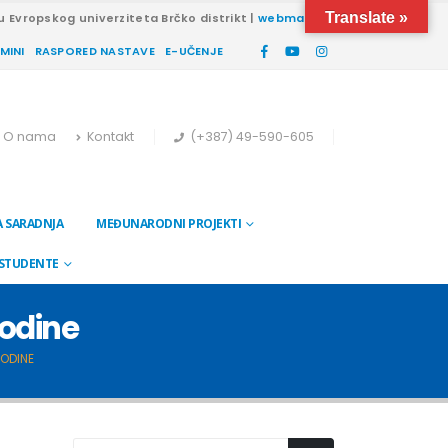
Translate »
u Evropskog univerziteta Brčko distrikt |
webmail
RMINI
RASPORED NASTAVE
E-UČENJE
O nama
Kontakt
(+387) 49-590-605
 SARADNJA
MEĐUNARODNI PROJEKTI
 STUDENTE
godine
GODINE