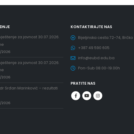
EDNJE
KONTAKTIRAJTE NAS
ještenje za javnost 30.07.2026.
Bijeljinska cesta 72-74, Brčko
ne
+387 49 590 605
7/2026
info@eubd.edu.ba
ještenje za javnost 30.07.2026.
Pon-Sub 08.00-19.00h
ne
7/2026
PRATITE NAS
 dr Srđan Marinković – rezultati
a
7/2026