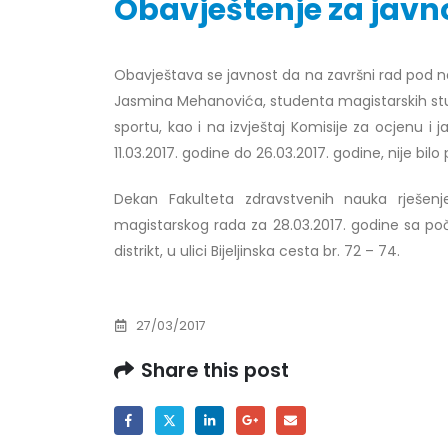
Obavještenje za javno
Obavještava se javnost da na završni rad pod 
Obavještenje za javnost 30.07.2026.
Prof. d
Jasmina Mehanovića, studenta magistarskih stu
godine
24/07/2
sportu, kao i na izvještaj Komisije za ocjenu i 
30/07/2026
11.03.2017. godine do 26.03.2017. godine, nije bilo 
Prof. d
Obavještenje za javnost 30.07.2026.
22/07/2
Dekan Fakulteta zdravstvenih nauka rješenj
godine
magistarskog rada za 28.03.2017. godine sa po
30/07/2026
Prof. d
distrikt, u ulici Bijeljinska cesta br. 72 – 74.
ispita
Prof. dr Srđan Marinković – rezultati
22/07/2
ispita
29/07/2026
27/03/2017
Prof. 
rezultat
Share this post
Prof. dr Azijada Beganlić – rezultati
22/07/2
ispita
29/07/2026
Doc. dr
20/07/2