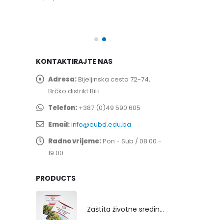
spita
Prof. dr Esed 
25/07/2026
KONTAKTIRAJTE NAS
Adresa:
Bijeljinska cesta 72-74,
Brčko distrikt BiH
Telefon:
+387 (0)49 590 605
Email:
info@eubd.edu.ba
Radno vrijeme:
Pon - Sub / 08:00 -
19:00
PRODUCTS
Zaštita životne sredine rekultivacijom odlagališta