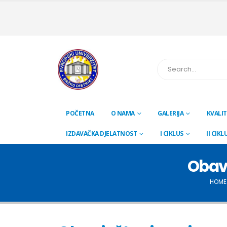
POČETNA
O NAMA
GALERIJA
KVALIT
IZDAVAČKA DJELATNOST
I CIKLUS
II CIKL
Obavj
HOME