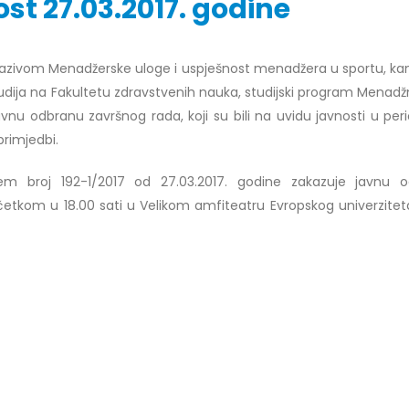
st 27.03.2017. godine
nazivom Menadžerske uloge i uspješnost menadžera u sportu, ka
r Dario Galić – rezultati ispita
Obavještenje za javnost 30.07
dija na Fakultetu zdravstvenih nauka, studijski program Menad
godine
026
javnu odbranu završnog rada, koji su bili na uvidu javnosti u pe
30/07/2026
primjedbi.
r Sead Rešić – rezultati ispita
Obavještenje za javnost 30.07
026
em broj 192-1/2017 od 27.03.2017. godine zakazuje javnu 
godine
četkom u 18.00 sati u Velikom amfiteatru Evropskog univerzitet
30/07/2026
r Radoslav Galić – rezultati
Prof. dr Srđan Marinković – rezu
026
ispita
29/07/2026
dr Jasminka Sadadinović –
i ispita
Prof. dr Azijada Beganlić – rezu
026
ispita
29/07/2026
 Mirnes Avdić – rezultati ispita
026