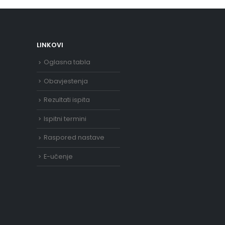
LINKOVI
Oglasna tabla
Obavjestenja
Rezultati ispita
Ispitni termini
Raspored nastave
E-učenje