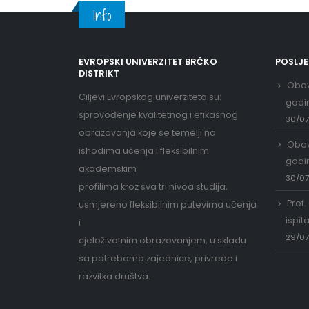
Info
EVROPSKI UNIVERZITET BRČKO
POSLJ
DISTRIKT
Obav
Ciljevi Evropskog univerziteta su:
godi
sprovođenje kvalitetnog i efikasnog
30/0
obrazovanja koje se temelji na
Obav
ishodima učenja i fleksibilnim
godi
akademskim
30/0
profilima kroz sva tri nivoa studija,
Prof.
usmjereno fleksibilnim putevima učenja
ispit
i
29/0
cjeloživotnim obrazovanjem, u skladu
sa potrebama zajednice, privrede i
razvitka društva.