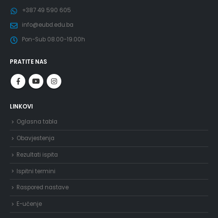
+387 49 590 605
info@eubd.edu.ba
Pon-Sub 08.00-19.00h
PRATITE NAS
LINKOVI
Oglasna tabla
Obavjestenja
Rezultati ispita
Ispitni termini
Raspored nastave
E-učenje