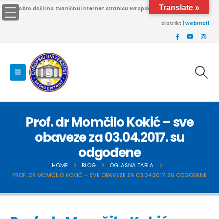
Translate »
Dobro došli na zvaničnu internet stranicu Evropskog univerziteta Brčko
distrikt |
webmail
Prof. dr Momčilo Kokić – sve
obaveze za 03.04.2017. su
odgođene
HOME
BLOG
OGLASNA TABLA
PROF. DR MOMČILO KOKIĆ – SVE OBAVEZE ZA 03.04.2017. SU ODGOĐENE