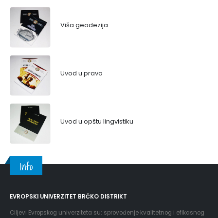
Viša geodezija
Uvod u pravo
Uvod u opštu lingvistiku
Info
EVROPSKI UNIVERZITET BRČKO DISTRIKT
Ciljevi Evropskog univerziteta su: sprovođenje kvalitetnog i efikasnog