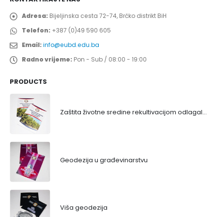
Adresa:
Bijeljinska cesta 72-74, Brčko distrikt BiH
Telefon:
+387 (0)49 590 605
Email:
info@eubd.edu.ba
Radno vrijeme:
Pon - Sub / 08:00 - 19:00
PRODUCTS
Zaštita životne sredine rekultivacijom odlagališta
Geodezija u građevinarstvu
Viša geodezija