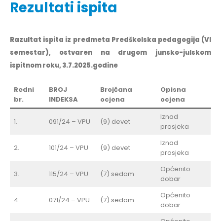
Rezultati ispita
Razultat ispita iz predmeta Predškolska pedagogija (VI
semestar), ostvaren na drugom junsko-julskom
ispitnom roku, 3.7.2025.godine
Redni
BROJ
Brojčana
Opisna
br.
INDEKSA
ocjena
ocjena
Iznad
1.
091/24 – VPU
(9) devet
prosjeka
Iznad
2.
101/24 – VPU
(9) devet
prosjeka
Općenito
3.
115/24 – VPU
(7) sedam
dobar
Općenito
4.
071/24 – VPU
(7) sedam
dobar