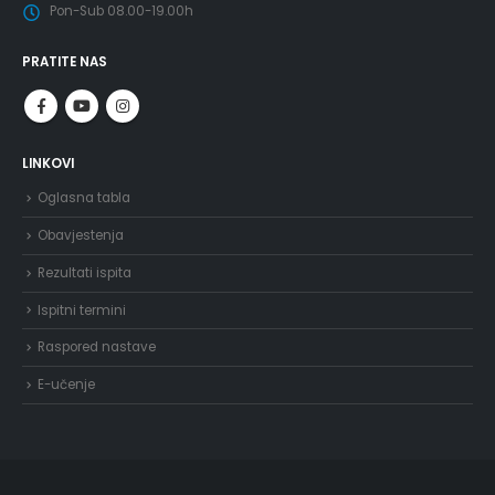
Pon-Sub 08.00-19.00h
PRATITE NAS
LINKOVI
Oglasna tabla
Obavjestenja
Rezultati ispita
Ispitni termini
Raspored nastave
E-učenje