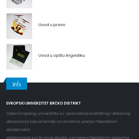
Uvod u pravo
Uvod u opštu lingvistiku
Info
EVROPSKI UNIVERZITET BRČKO DISTRIKT
Ciljevi Evropskog univerziteta su: sprovođenje kvalitetnog i efikasnog
obrazovanja koje se temelji na ishodima učenja i fleksibilnim
akademskim
profilima kroz sva tri nivoa studija, usmjereno fleksibilnim putevima