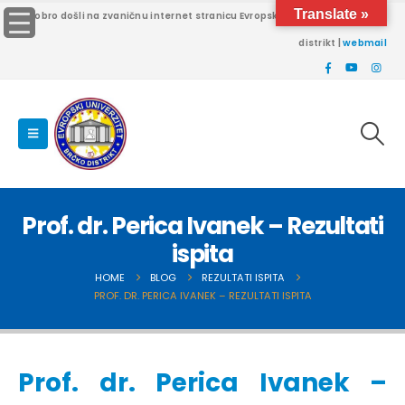
Translate »
Dobro došli na zvaničnu internet stranicu Evropskog univerziteta Brčko
distrikt |
webmail
Prof. dr. Perica Ivanek – Rezultati
ispita
HOME
BLOG
REZULTATI ISPITA
PROF. DR. PERICA IVANEK – REZULTATI ISPITA
Prof. dr. Perica Ivanek –