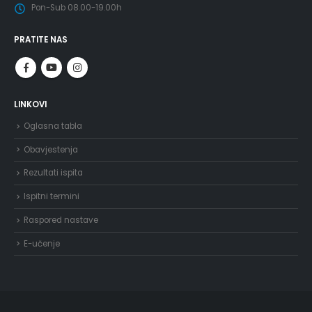
Pon-Sub 08.00-19.00h
PRATITE NAS
LINKOVI
Oglasna tabla
Obavjestenja
Rezultati ispita
Ispitni termini
Raspored nastave
E-učenje