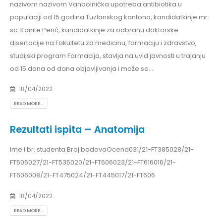
nazivom nazivom Vanbolnička upotreba antibiotika u
populaciji od 15 godina Tuzlanskog kantona, kandidatkinje mr.
sc. Kanite Perić, kandidatkinje za odbranu doktorske
disertacije na Fakultetu za medicinu, farmaciju i zdravstvo,
studijski program Farmacija, stavlja na uvid javnosti u trajanju
od 15 dana od dana objavljivanja i može se...
18/04/2022
READ MORE...
Rezultati ispita – Anatomija
Ime i br. studenta Broj bodovaOcena031/21-FT385028/21-
FT505027/21-FT535020/21-FT606023/21-FT616016/21-
FT606008/21-FT475024/21-FT445017/21-FT606
18/04/2022
READ MORE...