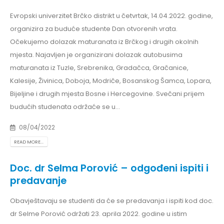
Evropski univerzitet Brčko distrikt u četvrtak, 14.04.2022. godine,
organizira za buduće studente Dan otvorenih vrata.
Očekujemo dolazak maturanata iz Brčkog i drugih okolnih
mjesta. Najavljen je organizirani dolazak autobusima
maturanata iz Tuzle, Srebrenika, Gradačca, Gračanice,
Kalesije, Živinica, Doboja, Modriče, Bosanskog Šamca, Lopara,
Bijeljine i drugih mjesta Bosne i Hercegovine. Svečani prijem
budućih studenata održaće se u...
08/04/2022
READ MORE...
Doc. dr Selma Porović – odgođeni ispiti i
predavanje
Obavještavaju se studenti da će se predavanja i ispiti kod doc.
dr Selme Porović održati 23. aprila 2022. godine u istim