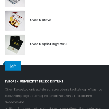
Uvod u pravo
Uvod u opštu lingvistiku
Info
EVROPSKI UNIVERZITET BRČKO DISTRIKT
Ciljevi Evropskog univerziteta su: sprovođenje kvalitetnog i efikasnog
obrazovanja koje se temelji na ishodima učenja i fleksibilnim
akademskim
profilima kroz sva tri nivoa studija, usmjereno fleksibilnim putevima