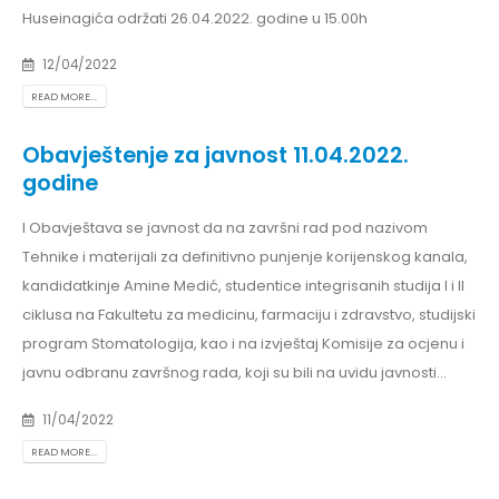
Huseinagića održati 26.04.2022. godine u 15.00h
12/04/2022
READ MORE...
Obavještenje za javnost 11.04.2022.
godine
I Obavještava se javnost da na završni rad pod nazivom
Tehnike i materijali za definitivno punjenje korijenskog kanala,
kandidatkinje Amine Medić, studentice integrisanih studija I i II
ciklusa na Fakultetu za medicinu, farmaciju i zdravstvo, studijski
program Stomatologija, kao i na izvještaj Komisije za ocjenu i
javnu odbranu završnog rada, koji su bili na uvidu javnosti...
11/04/2022
READ MORE...