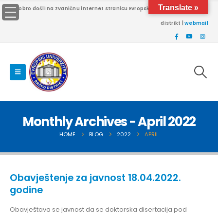
Translate »
Dobro došli na zvaničnu internet stranicu Evropskog univerziteta Brčko
distrikt |
webmail
Monthly Archives - April 2022
HOME
BLOG
2022
APRIL
Obavještenje za javnost 18.04.2022.
godine
Obavještava se javnost da se doktorska disertacija pod