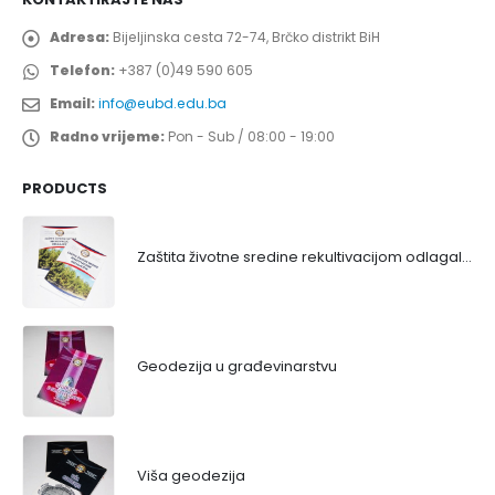
Adresa:
Bijeljinska cesta 72-74, Brčko distrikt BiH
Telefon:
+387 (0)49 590 605
Email:
info@eubd.edu.ba
Radno vrijeme:
Pon - Sub / 08:00 - 19:00
PRODUCTS
Zaštita životne sredine rekultivacijom odlagališta
Geodezija u građevinarstvu
Viša geodezija