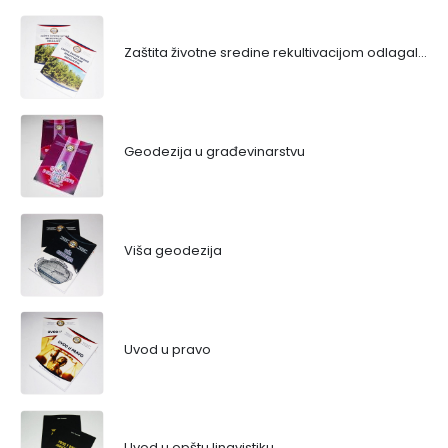
Zaštita životne sredine rekultivacijom odlagališta
Geodezija u građevinarstvu
Viša geodezija
Uvod u pravo
Uvod u opštu lingvistiku