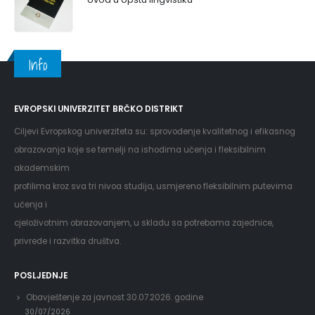
Info
EVROPSKI UNIVERZITET BRČKO DISTRIKT
Ciljevi Evropskog univerziteta su: sprovođenje kvalitetnog i efikasnog
obrazovanja koje se temelji na ishodima učenja i fleksibilnim
akademskim
profilima kroz sva tri nivoa studija, usmjereno fleksibilnim putevima
učenja i
cjeloživotnim obrazovanjem, u skladu sa potrebama zajednice,
privrede i razvitka društva.
POSLJEDNJE
Obavještenje za javnost 30.07.2026. godine
30/07/2026