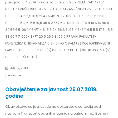
parcijala 16.4.2019. Druga parcijal 21.5.2019. SEM. RAD AKTIV
NOST ZAVRŠNI ISPIT 9.7.2019. UK OCJ ZAVRŠNI 23.7.2019 UK OCJ 1.
019-18-S 4,5 6,5 10 5 21 47 5 45 71 7 2. 012-18- 1 7 10 5 31 56 6 3.
010-18-S 5 4,5 15 5 10,5 35 5 27 57 6 4. 040-18-FT 5 4 10 5 16 40 5
32 56 6 5. 004-18-FT 4 8 15 5 24 56 6 6. 031-18-S 11 6,5 5 5 17,5 45 5
38 66 7 7. 009-18-FT 20 5 25 5 31 56 6 PRAVNI FAKULTET-
FORENZIKA DNK-ANALIZA 013-16-FO OSAM (8) POLJOPRIVREDNI
FAKULTET 033-16-PO PET(5) 016-16-PO PET(5) 011-16-PO PET (5)
031-16-PO ŠEST (6).
30/07/2019
READ MORE...
Obavještenje za javnost 26.07.2019.
godine
Obavještava se javnost da na doktorsku disertaciju pod
nazivom Transport opasnih materija na putnoj mreži Bosne i