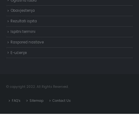
Oglasna tabla
Obavjestenja
Rezultati ispita
Ispitni termini
Raspored nastave
E-učenje
© copyright 2022. All Rights Reserved.
FAQ’s
Sitemap
Contact Us