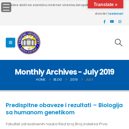
Translate »
Dobro došli na zvaničnu internet stranicu Evropskog univerziteta Brčko
distrikt |
webmail
Monthly Archives - July 2019
HOME
BLOG
2019
JULY
Predispitne obaveze i rezultati – Biologija
sa humanom genetikom
Fakultet zdravstvenih nauka Red broj Broj indeksa Prva