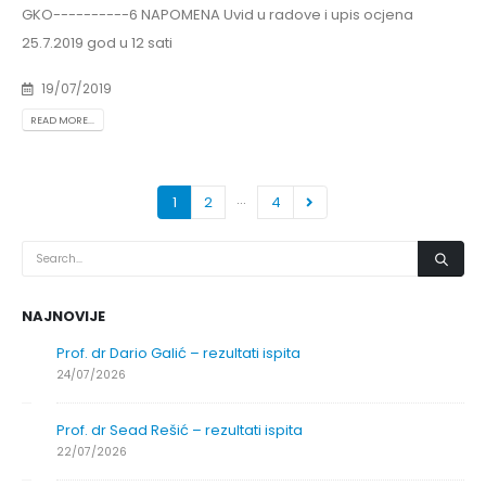
GKO----------6 NAPOMENA Uvid u radove i upis ocjena
25.7.2019 god u 12 sati
19/07/2019
READ MORE...
…
1
2
4
NAJNOVIJE
Prof. dr Dario Galić – rezultati ispita
24/07/2026
Prof. dr Sead Rešić – rezultati ispita
22/07/2026