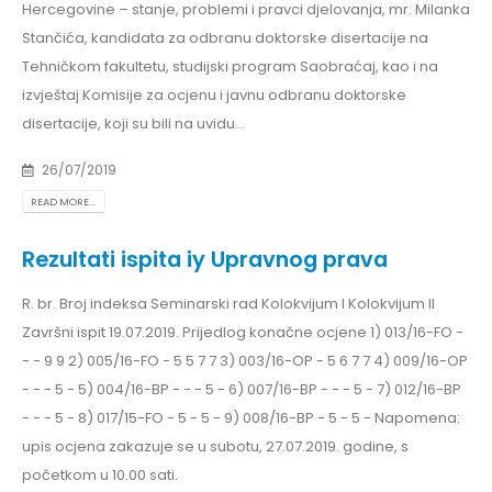
Hercegovine – stanje, problemi i pravci djelovanja, mr. Milanka
Stančića, kandidata za odbranu doktorske disertacije na
Tehničkom fakultetu, studijski program Saobraćaj, kao i na
izvještaj Komisije za ocjenu i javnu odbranu doktorske
disertacije, koji su bili na uvidu...
26/07/2019
READ MORE...
Rezultati ispita iy Upravnog prava
R. br. Broj indeksa Seminarski rad Kolokvijum I Kolokvijum II
Završni ispit 19.07.2019. Prijedlog konačne ocjene 1) 013/16-FO -
- - 9 9 2) 005/16-FO - 5 5 7 7 3) 003/16-OP - 5 6 7 7 4) 009/16-OP
- - - 5 - 5) 004/16-BP - - - 5 - 6) 007/16-BP - - - 5 - 7) 012/16-BP
- - - 5 - 8) 017/15-FO - 5 - 5 - 9) 008/16-BP - 5 - 5 - Napomena:
upis ocjena zakazuje se u subotu, 27.07.2019. godine, s
početkom u 10.00 sati.