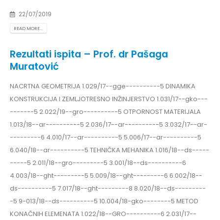
22/07/2019
READ MORE...
Rezultati ispita – Prof. dr Pašaga
Muratović
NACRTNA GEOMETRIJA 1.029/17--gge----------5 DINAMIKA
KONSTRUKCIJA I ZEMLJOTRESNO INŽINJERSTVO 1.031/17--gko---
-------5 2.022/19--gro----------5 OTPORNOST MATERIJALA
1.013/18--ar----------5 2.036/17--ar----------5 3.032/17--ar-
---------6 4.010/17--ar----------5 5.006/17--ar----------5
6.040/18--ar----------5 TEHNIČKA MEHANIKA 1.016/18--ds-----
-----5 2.011/18--gro---------5 3.001/18--ds----------6
4.003/18--ght---------5 5.009/18--ght---------6 6.002/18--
ds----------5 7.017/18--ght---------8 8.020/18--ds---------
-5 9-013/18--ds----------5 10.004/18-gko--------5 METOD
KONAČNIH ELEMENATA 1.022/18--GRO----------6 2.031/17--