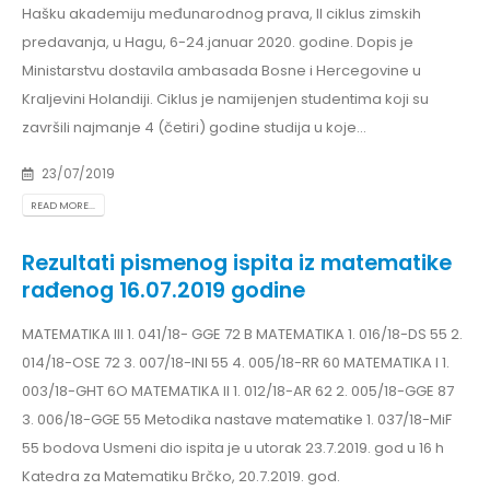
Hašku akademiju međunarodnog prava, II ciklus zimskih
predavanja, u Hagu, 6-24.januar 2020. godine. Dopis je
Ministarstvu dostavila ambasada Bosne i Hercegovine u
Kraljevini Holandiji. Ciklus je namijenjen studentima koji su
završili najmanje 4 (četiri) godine studija u koje...
23/07/2019
READ MORE...
Rezultati pismenog ispita iz matematike
rađenog 16.07.2019 godine
MATEMATIKA III 1. 041/18- GGE 72 B MATEMATIKA 1. 016/18-DS 55 2.
014/18-OSE 72 3. 007/18-INI 55 4. 005/18-RR 60 MATEMATIKA I 1.
003/18-GHT 6O MATEMATIKA II 1. 012/18-AR 62 2. 005/18-GGE 87
3. 006/18-GGE 55 Metodika nastave matematike 1. 037/18-MiF
55 bodova Usmeni dio ispita je u utorak 23.7.2019. god u 16 h
Katedra za Matematiku Brčko, 20.7.2019. god.