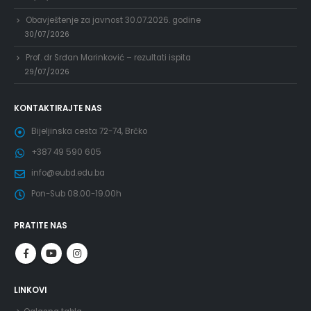
Obavještenje za javnost 30.07.2026. godine
30/07/2026
Prof. dr Srđan Marinković – rezultati ispita
29/07/2026
KONTAKTIRAJTE NAS
Bijeljinska cesta 72-74, Brčko
+387 49 590 605
info@eubd.edu.ba
Pon-Sub 08.00-19.00h
PRATITE NAS
LINKOVI