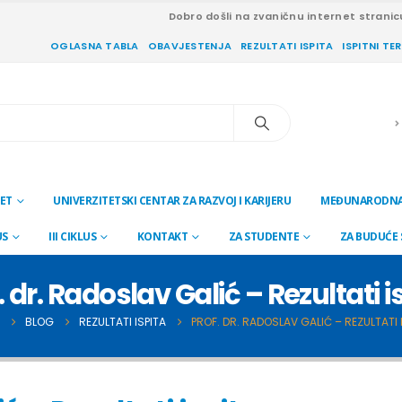
Dobro došli na zvaničnu internet stranic
OGLASNA TABLA
OBAVJESTENJA
REZULTATI ISPITA
ISPITNI TE
ET
UNIVERZITETSKI CENTAR ZA RAZVOJ I KARIJERU
MEĐUNARODNA
US
III CIKLUS
KONTAKT
ZA STUDENTE
ZA BUDUĆE
. dr. Radoslav Galić – Rezultati i
BLOG
REZULTATI ISPITA
PROF. DR. RADOSLAV GALIĆ – REZULTATI 