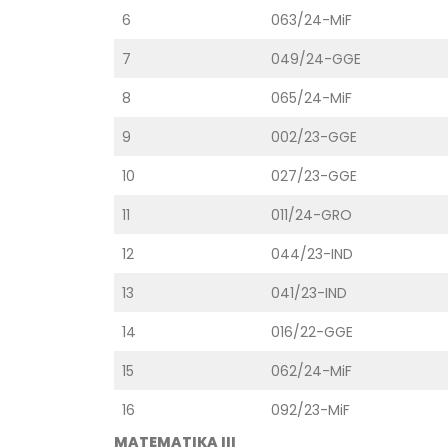
Prof. dr Esed Karić – rezultati ispita
6
063/24-MiF
25/07/2026
7
049/24-GGE
8
065/24-MiF
9
002/23-GGE
10
027/23-GGE
11
011/24-GRO
12
044/23-IND
13
041/23-IND
14
016/22-GGE
15
062/24-MiF
16
092/23-MiF
MATEMATIKA III