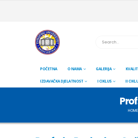
POČETNA
O NAMA
GALERIJA
KVALIT
IZDAVAČKA DJELATNOST
I CIKLUS
II CIKL
Prof
HOME