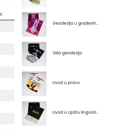
a
Geodezija u građevinarstvu
Viša geodezija
Uvod u pravo
Uvod u opštu lingvistiku