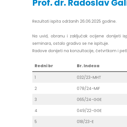
Prof. dr. Radoslav Gali
Rezultati ispita održanih 26.06.2025 godine.
Obavještenje za javnost 30.07.2026.
Prof. d
godine
24/07/2
Na uvid, obranu i zaključak ocijene donijeti isp
30/07/2026
seminara, ostalo gradivo se ne ispituje.
Prof. d
Radove donijeti na konzultacije, četvrtkom i petk
Obavještenje za javnost 30.07.2026.
22/07/2
godine
Redni br
Br. Indexa
30/07/2026
Prof. d
ispita
1
032/23-MHT
Prof. dr Srđan Marinković – rezultati
22/07/2
ispita
2
078/24-MiF
29/07/2026
Prof. 
3
065/24-GGE
rezultat
Prof. dr Azijada Beganlić – rezultati
22/07/2
4
049/22-GGE
ispita
29/07/2026
Doc. dr
5
018/23-E
20/07/2