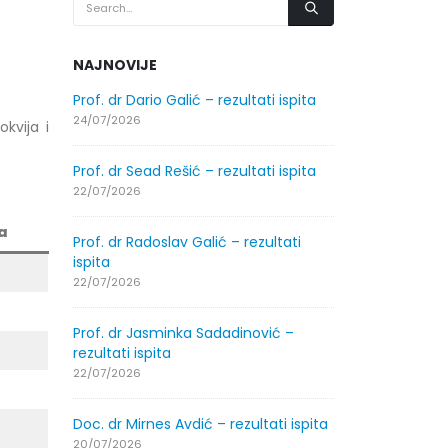
NAJNOVIJE
.2026.
Prof. dr Dario Galić – rezultati ispita
Obavještenje
godine
24/07/2026
okvija i
30/07/2026
Prof. dr Sead Rešić – rezultati ispita
.2026.
Obavještenje
22/07/2026
godine
a
30/07/2026
Prof. dr Radoslav Galić – rezultati
ispita
ltati
Prof. dr Srđa
22/07/2026
ispita
29/07/2026
Prof. dr Jasminka Sadadinović –
rezultati ispita
ltati
Prof. dr Azij
22/07/2026
ispita
29/07/2026
Doc. dr Mirnes Avdić – rezultati ispita
20/07/2026