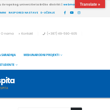
Translate »
u Evropskog univerziteta Brčko distrikt |
webmail
RMINI
RASPORED NASTAVE
E-UČENJE
O nama
Kontakt
(+387) 49-590-605
 SARADNJA
MEĐUNARODNI PROJEKTI
 STUDENTE
spita
ISPITA