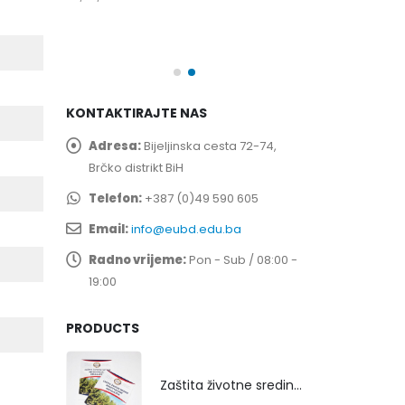
spita
Prof. dr Esed 
25/07/2026
KONTAKTIRAJTE NAS
Adresa:
Bijeljinska cesta 72-74,
Brčko distrikt BiH
Telefon:
+387 (0)49 590 605
Email:
info@eubd.edu.ba
Radno vrijeme:
Pon - Sub / 08:00 -
19:00
PRODUCTS
Zaštita životne sredine rekultivacijom odlagališta