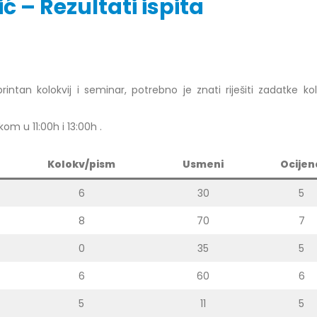
ć – Rezultati ispita
r Dario Galić – rezultati ispita
Obavještenje za javnost 30.07
godine
026
rintan kolokvij i seminar, potrebno je znati riješiti zadatke kol
30/07/2026
r Sead Rešić – rezultati ispita
om u 11:00h i 13:00h .
Obavještenje za javnost 30.07
026
godine
Kolokv/pism
Usmeni
Ocijen
30/07/2026
r Radoslav Galić – rezultati
6
30
5
Prof. dr Srđan Marinković – rezu
026
ispita
8
70
7
29/07/2026
dr Jasminka Sadadinović –
0
35
5
i ispita
Prof. dr Azijada Beganlić – rezu
026
6
60
6
ispita
29/07/2026
 Mirnes Avdić – rezultati ispita
5
11
5
026