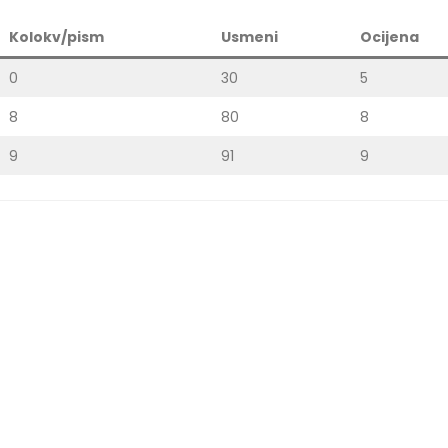
Kolokv/pism
Usmeni
Ocijena
0
30
5
8
80
8
9
91
9