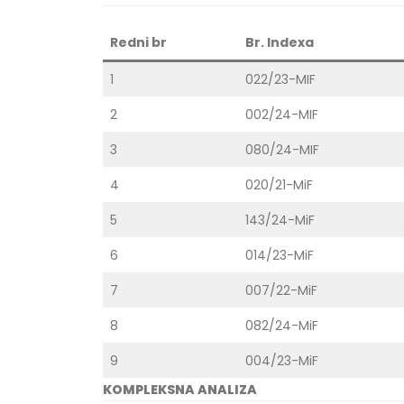
Redni br
Br. Indexa
1
022/23-MIF
2
002/24-MIF
3
080/24-MIF
4
020/21-MiF
5
143/24-MiF
6
014/23-MiF
7
007/22-MiF
8
082/24-MiF
9
004/23-MiF
KOMPLEKSNA ANALIZA