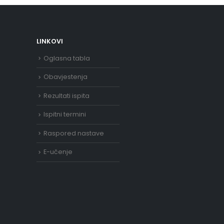
LINKOVI
Oglasna tabla
Obavjestenja
Rezultati ispita
Ispitni termini
Raspored nastave
E-učenje