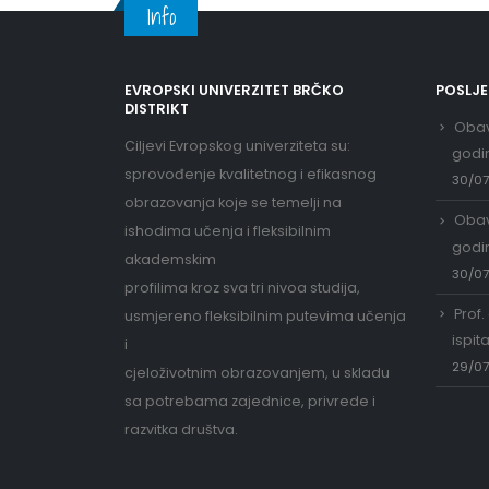
Info
EVROPSKI UNIVERZITET BRČKO
POSLJ
DISTRIKT
Obav
Ciljevi Evropskog univerziteta su:
godi
sprovođenje kvalitetnog i efikasnog
30/0
obrazovanja koje se temelji na
Obav
ishodima učenja i fleksibilnim
godi
akademskim
30/0
profilima kroz sva tri nivoa studija,
Prof.
usmjereno fleksibilnim putevima učenja
ispit
i
29/0
cjeloživotnim obrazovanjem, u skladu
sa potrebama zajednice, privrede i
razvitka društva.