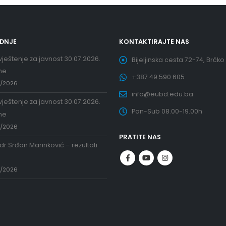
EDNJE
KONTAKTIRAJTE NAS
ještenje za javnost 30.07.2026.
Bijeljinska cesta 72-74, Brčko
ne
+387 49 590 605
7/2026
info@eubd.edu.ba
ještenje za javnost 30.07.2026.
Pon-Sub 08.00-19.00h
ne
7/2026
PRATITE NAS
 dr Srđan Marinković – rezultati
a
7/2026