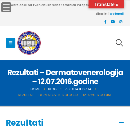
Translate »
Dobro došli na zvaničnu internet stranicu Evropskog univerziteta Brčko
distrikt |
webmail
Rezultati – Dermatovenerologija
– 12.07.2016.godine
HOME
BLOG
REZULTATI ISPITA
REZULTATI – DERMATOVENEROLOGIJA – 12.07.2016.GODINE
Rezultati –