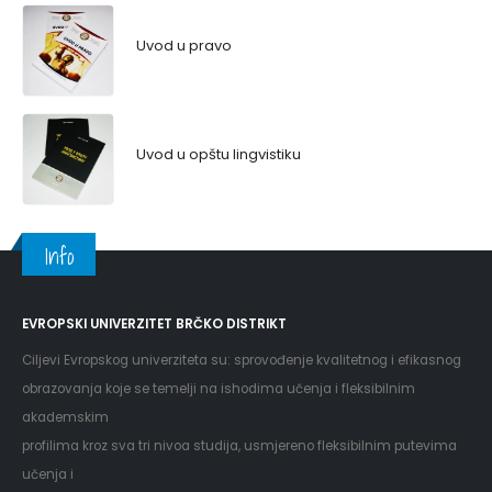
Uvod u pravo
Uvod u opštu lingvistiku
Info
EVROPSKI UNIVERZITET BRČKO DISTRIKT
Ciljevi Evropskog univerziteta su: sprovođenje kvalitetnog i efikasnog
obrazovanja koje se temelji na ishodima učenja i fleksibilnim
akademskim
profilima kroz sva tri nivoa studija, usmjereno fleksibilnim putevima
učenja i