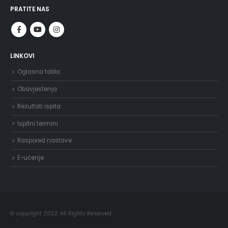
PRATITE NAS
LINKOVI
Oglasna tabla
Obavjestenja
Rezultati ispita
Ispitni termini
Raspored nastave
E-učenje
© copyright 2022. All Rights Reserved.