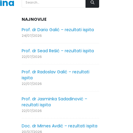
ina
NAJNOVIJE
.2026.
Prof. dr Dario Galić – rezultati ispita
Obavještenje
godine
24/07/2026
30/07/2026
Prof. dr Sead Rešić – rezultati ispita
.2026.
Obavještenje
22/07/2026
godine
30/07/2026
Prof. dr Radoslav Galić – rezultati
ispita
ltati
Prof. dr Srđa
22/07/2026
ispita
29/07/2026
Prof. dr Jasminka Sadadinović –
rezultati ispita
ltati
Prof. dr Azij
22/07/2026
ispita
29/07/2026
Doc. dr Mirnes Avdić – rezultati ispita
20/07/2026