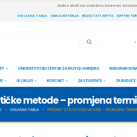
Dobro došli na zvaničnu internet stranic
OGLASNA TABLA
OBAVJESTENJA
REZULTATI ISPITA
ISPITNI TE
ET
UNIVERZITETSKI CENTAR ZA RAZVOJ I KARIJERU
MEĐUNARODNA
US
III CIKLUS
KONTAKT
ZA STUDENTE
ZA BUDUĆE
stičke metode – promjena term
G
OGLASNA TABLA
PREDMET STATISTIČKE METODE – PROMJENA TERM