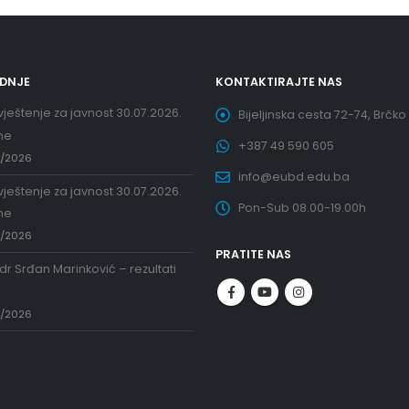
EDNJE
KONTAKTIRAJTE NAS
ještenje za javnost 30.07.2026.
Bijeljinska cesta 72-74, Brčko
ne
+387 49 590 605
7/2026
info@eubd.edu.ba
ještenje za javnost 30.07.2026.
Pon-Sub 08.00-19.00h
ne
7/2026
PRATITE NAS
 dr Srđan Marinković – rezultati
a
7/2026