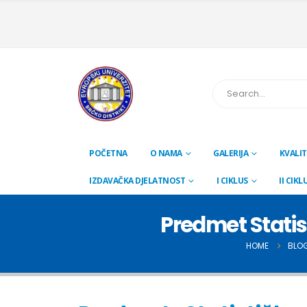
POČETNA
O NAMA
GALERIJA
KVALIT
IZDAVAČKA DJELATNOST
I CIKLUS
II CIKL
Predmet Stati
HOME
BLO