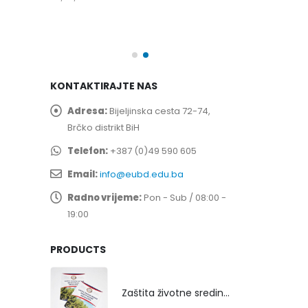
spita
Prof. dr Esed 
25/07/2026
KONTAKTIRAJTE NAS
Adresa:
Bijeljinska cesta 72-74,
Brčko distrikt BiH
Telefon:
+387 (0)49 590 605
Email:
info@eubd.edu.ba
Radno vrijeme:
Pon - Sub / 08:00 -
19:00
PRODUCTS
Zaštita životne sredine rekultivacijom odlagališta