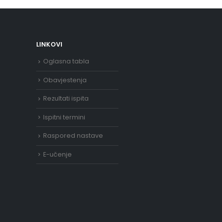
LINKOVI
Oglasna tabla
Obavjestenja
Rezultati ispita
Ispitni termini
Raspored nastave
E-učenje