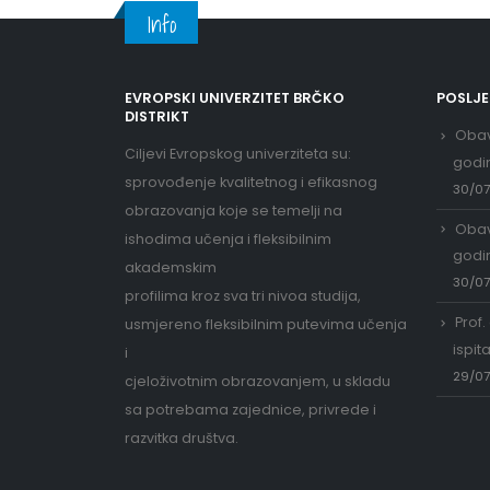
Info
EVROPSKI UNIVERZITET BRČKO
POSLJ
DISTRIKT
Obav
Ciljevi Evropskog univerziteta su:
godi
sprovođenje kvalitetnog i efikasnog
30/0
obrazovanja koje se temelji na
Obav
ishodima učenja i fleksibilnim
godi
akademskim
30/0
profilima kroz sva tri nivoa studija,
Prof.
usmjereno fleksibilnim putevima učenja
ispit
i
29/0
cjeloživotnim obrazovanjem, u skladu
sa potrebama zajednice, privrede i
razvitka društva.