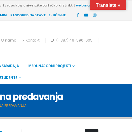
Translate »
u Evropskog univerziteta Brčko distrikt |
webmail
RMINI
RASPORED NASTAVE
E-UČENJE
O nama
Kontakt
(+387) 49-590-605
 SARADNJA
MEĐUNARODNI PROJEKTI
 STUDENTE
ina predavanja
INA PREDAVANJA