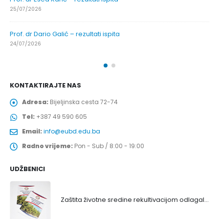
25/07/2026
Prof. dr Dario Galić – rezultati ispita
24/07/2026
KONTAKTIRAJTE NAS
Adresa:
Bijeljinska cesta 72-74
Tel:
+387 49 590 605
Email:
info@eubd.edu.ba
Radno vrijeme:
Pon - Sub / 8:00 - 19:00
UDŽBENICI
Zaštita životne sredine rekultivacijom odlagališta