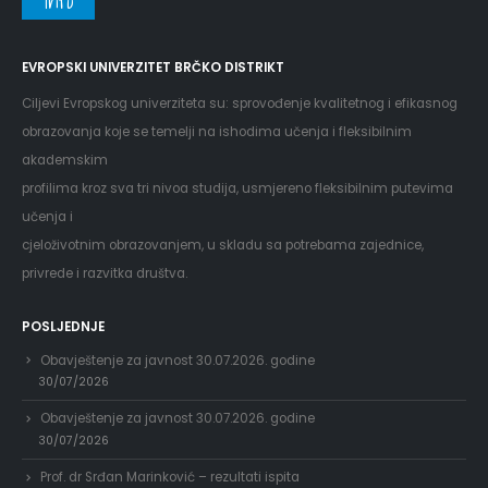
Info
EVROPSKI UNIVERZITET BRČKO DISTRIKT
Ciljevi Evropskog univerziteta su: sprovođenje kvalitetnog i efikasnog
obrazovanja koje se temelji na ishodima učenja i fleksibilnim
akademskim
profilima kroz sva tri nivoa studija, usmjereno fleksibilnim putevima
učenja i
cjeloživotnim obrazovanjem, u skladu sa potrebama zajednice,
privrede i razvitka društva.
POSLJEDNJE
Obavještenje za javnost 30.07.2026. godine
30/07/2026
Obavještenje za javnost 30.07.2026. godine
30/07/2026
Prof. dr Srđan Marinković – rezultati ispita