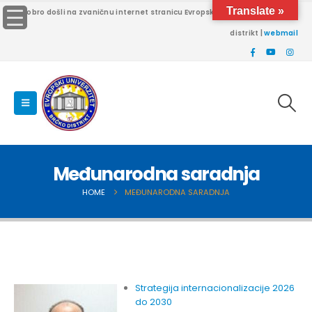
Translate »
Dobro došli na zvaničnu internet stranicu Evropskog univerziteta Brčko
distrikt |
webmail
Međunarodna saradnja
HOME
MEĐUNARODNA SARADNJA
Strategija internacionalizacije 2026
do 2030