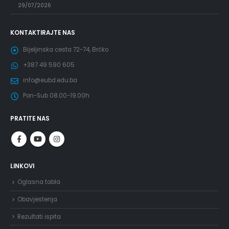
29/07/2026
KONTAKTIRAJTE NAS
Bijeljinska cesta 72-74, Brčko
+387 49 590 605
info@eubd.edu.ba
Pon-Sub 08.00-19.00h
PRATITE NAS
LINKOVI
Oglasna tabla
Obavjestenja
Rezultati ispita