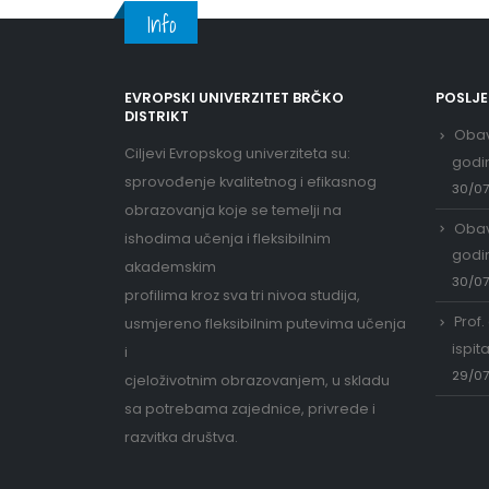
Info
EVROPSKI UNIVERZITET BRČKO
POSLJ
DISTRIKT
Obav
Ciljevi Evropskog univerziteta su:
godi
sprovođenje kvalitetnog i efikasnog
30/0
obrazovanja koje se temelji na
Obav
ishodima učenja i fleksibilnim
godi
akademskim
30/0
profilima kroz sva tri nivoa studija,
Prof.
usmjereno fleksibilnim putevima učenja
ispit
i
29/0
cjeloživotnim obrazovanjem, u skladu
sa potrebama zajednice, privrede i
razvitka društva.