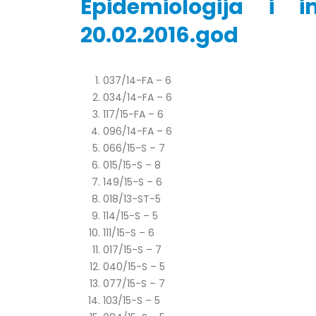
Epidemiologija i i
20.02.2016.god
Obavještenje za javnost 30.07.2026.
Prof. d
037/14-FA – 6
godine
24/07/2
034/14-FA – 6
30/07/2026
117/15-FA – 6
Prof. d
096/14-FA – 6
Obavještenje za javnost 30.07.2026.
22/07/2
066/15-S – 7
godine
30/07/2026
015/15-S – 8
Prof. d
149/15-S – 6
ispita
Prof. dr Srđan Marinković – rezultati
018/13-ST-5
22/07/2
ispita
114/15-S – 5
29/07/2026
111/15-S – 6
Prof. 
rezultat
017/15-S – 7
Prof. dr Azijada Beganlić – rezultati
22/07/2
040/15-S – 5
ispita
077/15-S – 7
29/07/2026
Doc. dr
103/15-S – 5
20/07/2