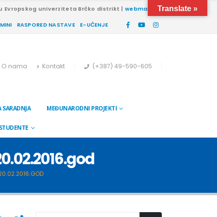
Translate »
u Evropskog univerziteta Brčko distrikt |
webmail
RMINI
RASPORED NASTAVE
E-UČENJE
O nama
Kontakt
(+387) 49-590-605
 SARADNJA
MEĐUNARODNI PROJEKTI
 STUDENTE
 20.02.2016.god
 20.02.2016.GOD