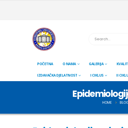
POČETNA
O NAMA
GALERIJA
KVALIT
IZDAVAČKA DJELATNOST
I CIKLUS
II CIKL
Epidemiologija
HOME
BLO