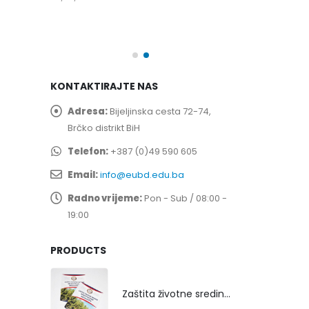
spita
Prof. dr Esed 
25/07/2026
KONTAKTIRAJTE NAS
Adresa:
Bijeljinska cesta 72-74,
Brčko distrikt BiH
Telefon:
+387 (0)49 590 605
Email:
info@eubd.edu.ba
Radno vrijeme:
Pon - Sub / 08:00 -
19:00
PRODUCTS
Zaštita životne sredine rekultivacijom odlagališta