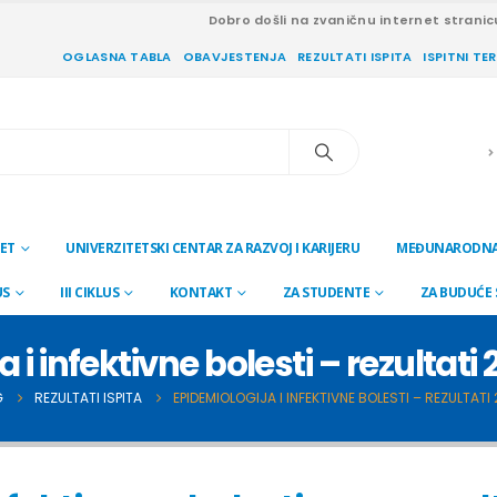
Dobro došli na zvaničnu internet stranic
OGLASNA TABLA
OBAVJESTENJA
REZULTATI ISPITA
ISPITNI TE
ET
UNIVERZITETSKI CENTAR ZA RAZVOJ I KARIJERU
MEĐUNARODNA
US
III CIKLUS
KONTAKT
ZA STUDENTE
ZA BUDUĆE
 i infektivne bolesti – rezultati
G
REZULTATI ISPITA
EPIDEMIOLOGIJA I INFEKTIVNE BOLESTI – REZULTATI