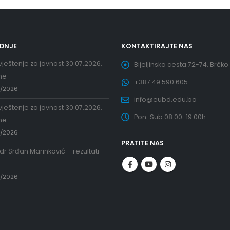
EDNJE
KONTAKTIRAJTE NAS
ještenje za javnost 30.07.2026.
Bijeljinska cesta 72-74, Brčko
ne
+387 49 590 605
7/2026
info@eubd.edu.ba
ještenje za javnost 30.07.2026.
Pon-Sub 08.00-19.00h
ne
7/2026
PRATITE NAS
 dr Srđan Marinković – rezultati
a
7/2026