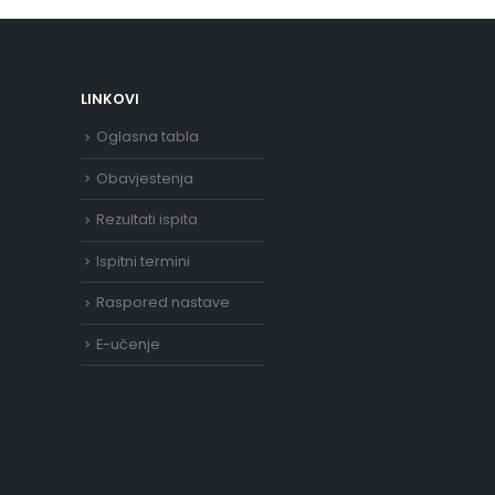
LINKOVI
Oglasna tabla
Obavjestenja
Rezultati ispita
Ispitni termini
Raspored nastave
E-učenje