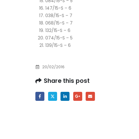
084/15-S – 5
Prof. dr Esed Karić – rezultati ispita
147/15-S – 6
25/07/2026
038/15-S – 7
068/15-S – 7
132/15-S – 6
074/15-S – 5
139/15-S – 6
20/02/2016
Share this post