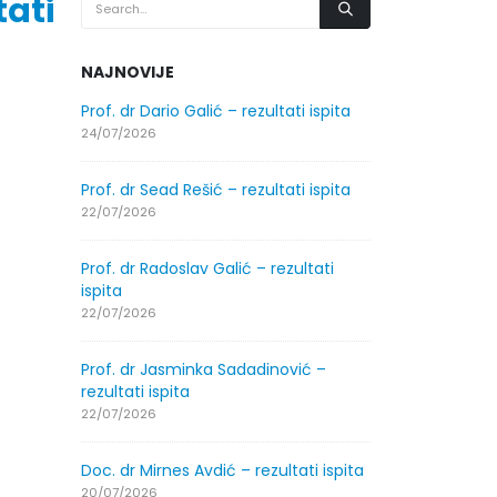
ati
NAJNOVIJE
.2026.
Prof. dr Dario Galić – rezultati ispita
Obavještenje
godine
24/07/2026
30/07/2026
Prof. dr Sead Rešić – rezultati ispita
.2026.
Obavještenje
22/07/2026
godine
30/07/2026
Prof. dr Radoslav Galić – rezultati
ispita
ltati
Prof. dr Srđa
22/07/2026
ispita
29/07/2026
Prof. dr Jasminka Sadadinović –
rezultati ispita
ltati
Prof. dr Azij
22/07/2026
ispita
29/07/2026
Doc. dr Mirnes Avdić – rezultati ispita
20/07/2026