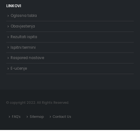
LINKOVI
Oglasna tabla
Obavjestenja
Rezultati ispita
Ispitni termini
Raspored nastave
E-učenje
© copyright 2022. All Rights Reserved.
FAQ’s
Sitemap
Contact Us