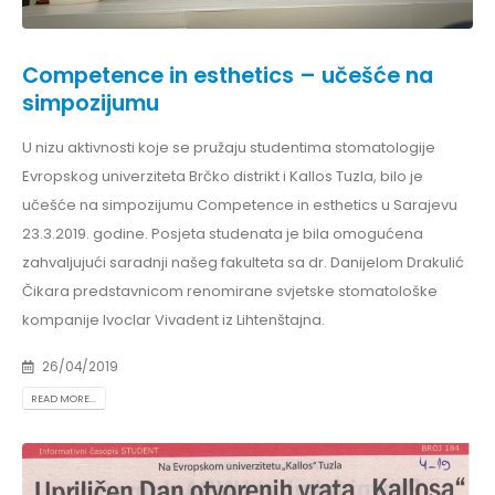
Competence in esthetics – učešće na
simpozijumu
U nizu aktivnosti koje se pružaju studentima stomatologije
Evropskog univerziteta Brčko distrikt i Kallos Tuzla, bilo je
učešće na simpozijumu Competence in esthetics u Sarajevu
23.3.2019. godine. Posjeta studenata je bila omogućena
zahvaljujući saradnji našeg fakulteta sa dr. Danijelom Drakulić
Čikara predstavnicom renomirane svjetske stomatološke
kompanije Ivoclar Vivadent iz Lihtenštajna.
26/04/2019
READ MORE...