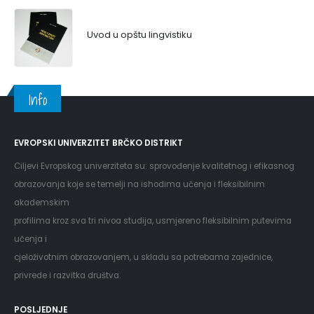
Uvod u opštu lingvistiku
Info
EVROPSKI UNIVERZITET BRČKO DISTRIKT
Ciljevi Evropskog univerziteta su: sprovođenje kvalitetnog i efikasnog
obrazovanja koje se temelji na ishodima učenja i fleksibilnim
akademskim
profilima kroz sva tri nivoa studija, usmjereno fleksibilnim putevima
učenja i
cjeloživotnim obrazovanjem, u skladu sa potrebama zajednice,
privrede i razvitka društva.
POSLJEDNJE