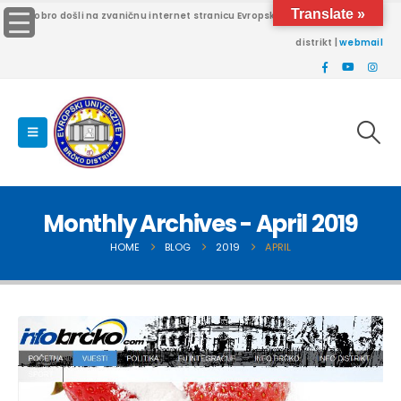
Translate »
Dobro došli na zvaničnu internet stranicu Evropskog univerziteta Brčko
distrikt |
webmail
Monthly Archives - April 2019
HOME
BLOG
2019
APRIL