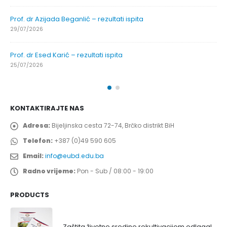
Prof. dr Azijada Beganlić – rezultati ispita
29/07/2026
Prof. dr Esed Karić – rezultati ispita
25/07/2026
KONTAKTIRAJTE NAS
Adresa:
Bijeljinska cesta 72-74, Brčko distrikt BiH
Telefon:
+387 (0)49 590 605
Email:
info@eubd.edu.ba
Radno vrijeme:
Pon - Sub / 08:00 - 19:00
PRODUCTS
Zaštita životne sredine rekultivacijom odlagališta