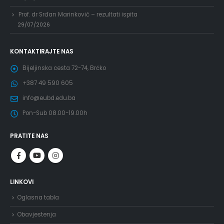
Prof. dr Srđan Marinković – rezultati ispita
29/07/2026
KONTAKTIRAJTE NAS
Bijeljinska cesta 72-74, Brčko
+387 49 590 605
info@eubd.edu.ba
Pon-Sub 08.00-19.00h
PRATITE NAS
LINKOVI
Oglasna tabla
Obavjestenja