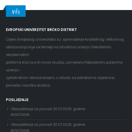
Info
EVROPSKI UNIVERZITET BRČKO DISTRIKT
Ciljevi Evropskog univerziteta su: sprovođenje kvalitetnog i efikasnog
obrazovanja koje se temelji na ishodima učenja i fleksibilnim
akademskim
profilima kroz sva tri nivoa studija, usmjereno fleksibilnim putevima
učenja i
cjeloživotnim obrazovanjem, u skladu sa potrebama zajednice,
privrede i razvitka društva.
POSLJEDNJE
Obavještenje za javnost 30.07.2026. godine
30/07/2026
Obavještenje za javnost 30.07.2026. godine
30/07/2026