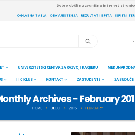
Dobro došli na zvaničnu internet stranic
OGLASNA TABLA
OBAVJESTENJA
REZULTATI ISPITA
ISPITNI TE
ET
UNIVERZITETSKI CENTAR ZA RAZVOJ I KARIJERU
MEĐUNARODNA
US
III CIKLUS
KONTAKT
ZA STUDENTE
ZA BUDUĆE
onthly Archives - February 20
HOME
BLOG
2015
FEBRUARY