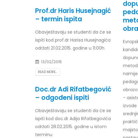
dopu
Prof.dr Haris Husejnagić
peda
– termin ispita
met
obra
Obavještavaju se studenti da će se
ispiti kod prof.dr Harisa Husejnagića
Evropsk
održati 21.02.2015. godine u 11:00h
kandid
dopuns
13/02/2015
metodi
READ MORE...
namije
pedago
Doc.dr Adi Rifatbegović
obrazo
– odgođeni ispiti
– asis
izvode
Obavještavaju se studenti da će se
srednj
ispiti kod doc.dr Adija Rifatbegovića
prakti
održati 28.02.2015. godine u istom
majsto
terminu
nastav