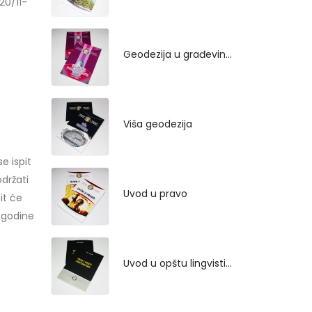
20/11-
Geodezija u građevinarstvu
Viša geodezija
e ispit
držati
Uvod u pravo
it će
. godine
Uvod u opštu lingvistiku