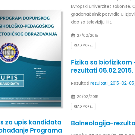
Prof. dr Esed Karić – rezultati i
Evropski univerzitet zakonite. 
25/07/2026
gradonačelnik potvrdio u izjavi
dao za televiziju Hit.
27/02/2015
READ MORE...
Fizika sa biofizikom 
rezultati 05.02.2015.
Rezultati
rezultati_2015-02-05
20/02/2015
READ MORE...
s za upis kandidata
Balneologija-rezulta
ohađanje Programa