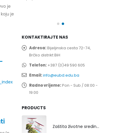
spita
Prof. dr Esed 
Ovo je
25/07/2026
 koju je
KONTAKTIRAJTE NAS
Adresa:
Bijeljinska cesta 72-74,
Brčko distrikt BiH
–
Telefon:
+387 (0)49 590 605
Email:
info@eubd.edu.ba
_index
Radno vrijeme:
Pon - Sub / 08:00 -
19:00
PRODUCTS
ti
Zaštita životne sredine rekultivacijom odlagališta