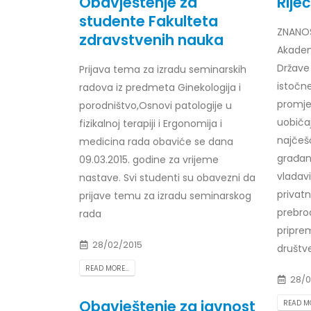
Obavještenje za
Rije
studente Fakulteta
ZNANO
zdravstvenih nauka
Akadem
Države 
Prijava tema za izradu seminarskih
Obavještenje za javnost 30.07.2026.
Prof. d
godine
24/07/2
istočn
radova iz predmeta Ginekologija i
30/07/2026
promjen
porodništvo,Osnovi patologije u
Prof. d
uobiča
fizikalnoj terapiji i Ergonomija i
Obavještenje za javnost 30.07.2026.
22/07/2
najčeš
medicina rada obaviće se dana
godine
građan
09.03.2015. godine za vrijeme
30/07/2026
Prof. d
vladavi
nastave. Svi studenti su obavezni da
ispita
privatn
prijave temu za izradu seminarskog
Prof. dr Srđan Marinković – rezultati
22/07/2
ispita
prebrod
rada
29/07/2026
priprem
Prof. 
rezultat
28/02/2015
društve
Prof. dr Azijada Beganlić – rezultati
22/07/2
READ MORE...
ispita
28/0
29/07/2026
Doc. dr
Obavještenje za javnost
READ MO
20/07/2