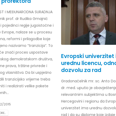
č prorektora
ST I MEĐUNARODNA SURADNJA
ik prof. dr Rudika Gmajnić
i pojedinci regije jugoistočne i
r Dario Galić – rezultati ispita
Obavještenje za javnost 30.07
godine
026
e Evrope, nalaze se u procesu
30/07/2026
a, reformi i prilagodbe koje
r Sead Rešić – rezultati ispita
jeno nazivamo “tranzicija”. To
Obavještenje za javnost 30.07
026
će znači proces uspostave
godine
Evropski univerzitet
skog demokratskom društva,
30/07/2026
urednu licencu, od
r Radoslav Galić – rezultati
ne prava, tržišne privrede i
dozvolu za rad
og vlasništva. Da bi uspješno
Prof. dr Srđan Marinković – rezu
026
ispita
ili tranzicijsko vrijeme treba
Gradonačelnik mr. sc. Anto Do
29/07/2026
iti i realizirati velike pakete
dr Jasminka Sadadinović –
dr. med. uputio je obavještenj
i ispita
nih...
relevantnim subjektima u Bosni
Prof. dr Azijada Beganlić – rezu
026
Hercegovini i regionu da Evrop
ispita
2/2015
29/07/2026
univerzitet ima urednu dozvol
 Mirnes Avdić – rezultati ispita
RE...
rad i da su diplome koje izdaje
026