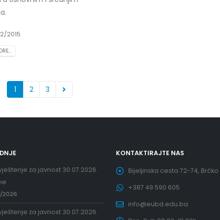
a.
2/2015
RE...
1
2
3
EDNJE
KONTAKTIRAJTE NAS
ještenje za javnost 30.07.2026.
Bijeljinska cesta 72-74, Brčko
ne
+387 49 590 605
7/2026
info@eubd.edu.ba
ještenje za javnost 30.07.2026.