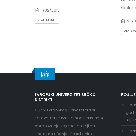
školam
11/02/2015
READ MORE...
20/0
READ MO
Info
EVROPSKI UNIVERZITET BRČKO
POSLJ
DISTRIKT
Obav
Ciljevi Evropskog univerziteta su:
godi
sprovođenje kvalitetnog i efikasnog
30/0
obrazovanja koje se temelji na
Obav
ishodima učenja i fleksibilnim