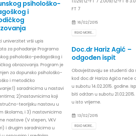
1.029/12-FT 7 2.009/12-FT 8 3.0
nskog psihološko-
FT 7
goškog i
odičkog
16/02/2015
zovanja
READ MORE...
i univerzitet vrši upis
Doc.dr Hariz Agić –
ata za pohađanje Programa
odgođen ispit
kog psihološko-pedagoškog i
čkog obrazovanja. Program je
Obavještavaju se studenti da s
njen za dopunsko psihološko-
kod doc.dr Hariza Agića neće o
ško i metodičko
u subotu 14.02.2015. godine. Isp
vanje:1) saradnicima u nastavi
biti održan u subotu 21.02.2015
tentima; 2)nastavnicima koji
u isto vrijeme.
 stručno-teorijsku nastavu u
im školama, i 3) nastavnicima
13/02/2015
čne nastave (V stepen, VKV
READ MORE...
ri) i drugim saradnicima u
i u osnovnim i srednjim