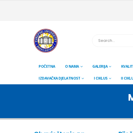
POČETNA
O NAMA
GALERIJA
KVALIT
IZDAVAČKA DJELATNOST
I CIKLUS
II CIKL
M