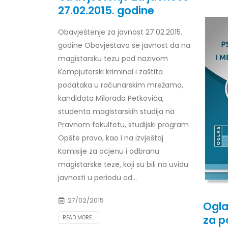
27.02.2015. godine
Prof. dr Esed Karić – rezultati ispita
25/07/2026
Obavještenje za javnost 27.02.2015.
godine Obavještava se javnost da na
magistarsku tezu pod nazivom
Kompjuterski kriminal i zaštita
podataka u računarskim mrežama,
kandidata Milorada Petkovića,
studenta magistarskih studija na
Pravnom fakultetu, studijski program
Opšte pravo, kao i na izvještaj
Komisije za ocjenu i odbranu
magistarske teze, koji su bili na uvidu
javnosti u periodu od...
27/02/2015
Ogla
za p
READ MORE...