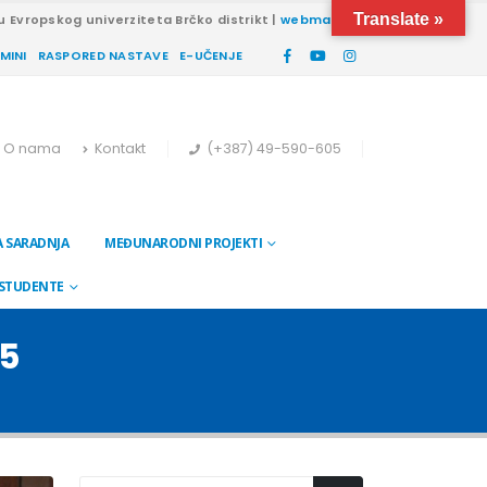
Translate »
u Evropskog univerziteta Brčko distrikt |
webmail
RMINI
RASPORED NASTAVE
E-UČENJE
O nama
Kontakt
(+387) 49-590-605
 SARADNJA
MEĐUNARODNI PROJEKTI
 STUDENTE
15