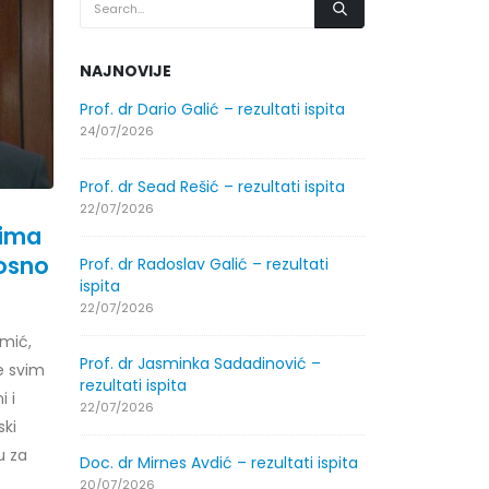
NAJNOVIJE
.2026.
Prof. dr Dario Galić – rezultati ispita
Obavještenje
godine
24/07/2026
30/07/2026
Prof. dr Sead Rešić – rezultati ispita
.2026.
Obavještenje
22/07/2026
godine
 ima
30/07/2026
nosno
Prof. dr Radoslav Galić – rezultati
ispita
ltati
Prof. dr Srđa
22/07/2026
ispita
mić,
29/07/2026
Prof. dr Jasminka Sadadinović –
e svim
rezultati ispita
 i
ltati
Prof. dr Azij
22/07/2026
ski
ispita
29/07/2026
u za
Doc. dr Mirnes Avdić – rezultati ispita
20/07/2026