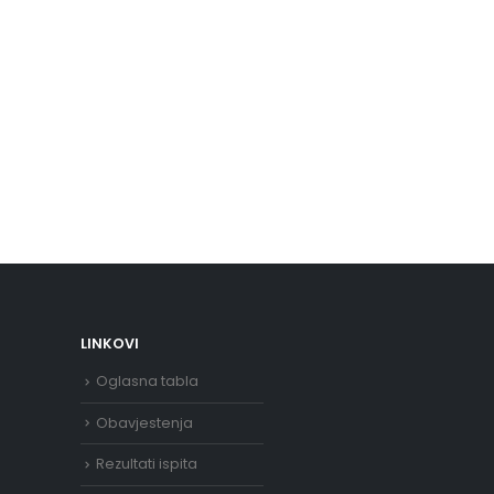
LINKOVI
Oglasna tabla
Obavjestenja
Rezultati ispita