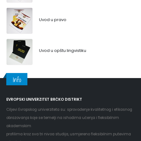
Uvod u pravo
Uvod u opštu lingvistiku
Info
EVROPSKI UNIVERZITET BRČKO DISTRIKT
Ciljevi Evropskog univerziteta su: sprovođenje kvalitetnog i efikasnog
obrazovanja koje se temelji na ishodima učenja i fleksibilnim
akademskim
profilima kroz sva tri nivoa studija, usmjereno fleksibilnim putevima