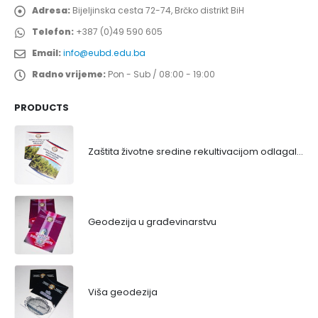
Adresa:
Bijeljinska cesta 72-74, Brčko distrikt BiH
Telefon:
+387 (0)49 590 605
Email:
info@eubd.edu.ba
Radno vrijeme:
Pon - Sub / 08:00 - 19:00
PRODUCTS
Zaštita životne sredine rekultivacijom odlagališta
Geodezija u građevinarstvu
Viša geodezija