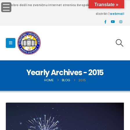
Translate »
Dobro došli na zvaničnu internet stranicu Evropskog univerziteta Brčko
distrikt |
webmail
Yearly Archives - 2015
HOME
BLOG
2015