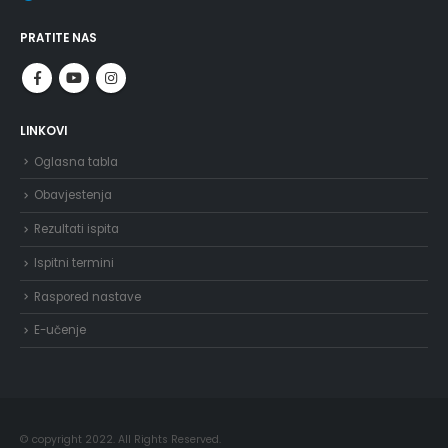
PRATITE NAS
LINKOVI
Oglasna tabla
Obavjestenja
Rezultati ispita
Ispitni termini
Raspored nastave
E-učenje
© copyright 2022. All Rights Reserved.