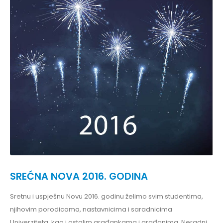
SREĆNA NOVA 2016. GODINA
Sretnu i uspješnu Novu 2016. godinu želimo svim studentima,
njihovim porodicama, nastavnicima i saradnicima
Univerziteta, kao i ostalim građankama i građanima. Neradni