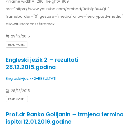
<iframe width="1280" height="869"
src="https://www.youtube.com/embed/9cibfg8u4QU"
frameborder="0" gesture="media" allow="encrypted-media"
allowfullscreen></iframe>
29/12/2015
READ MORE...
Engleski jezik 2 – rezultati
28.12.2015.godina
Engleski-jezik-2-REZULTATI
28/12/2015
READ MORE...
Prof.dr Ranko Golijanin – izmjena termina
ispita 12.01.2016.godine