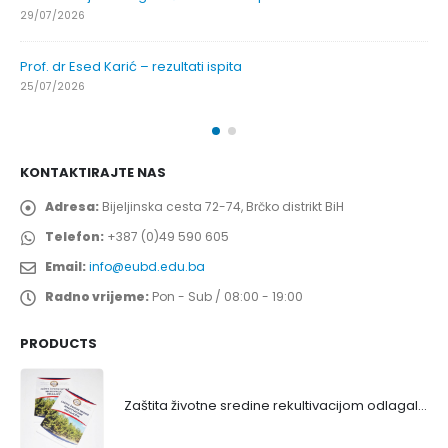
29/07/2026
Prof. dr Esed Karić – rezultati ispita
25/07/2026
KONTAKTIRAJTE NAS
Adresa:
Bijeljinska cesta 72-74, Brčko distrikt BiH
Telefon:
+387 (0)49 590 605
Email:
info@eubd.edu.ba
Radno vrijeme:
Pon - Sub / 08:00 - 19:00
PRODUCTS
Zaštita životne sredine rekultivacijom odlagališta