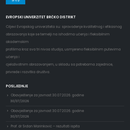
EVROPSKI UNIVERZITET BRČKO DISTRIKT
Ciljevi Evropskog univerziteta su: sprovođenje kvalitetnog i efikasnog
obrazovanja koje se temelji na ishodima učenja i fleksibilnim
akademskim
profilima kroz sva tri nivoa studija, usmjereno fleksibilnim putevima
učenja i
cjeloživotnim obrazovanjem, u skladu sa potrebama zajednice,
privrede i razvitka društva.
POSLJEDNJE
Obavještenje za javnost 30.07.2026. godine
30/07/2026
Obavještenje za javnost 30.07.2026. godine
30/07/2026
Prof. dr Srđan Marinković – rezultati ispita