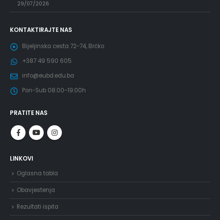
29/07/2026
KONTAKTIRAJTE NAS
Bijeljinska cesta 72-74, Brčko
+387 49 590 605
info@eubd.edu.ba
Pon-Sub 08.00-19.00h
PRATITE NAS
LINKOVI
Oglasna tabla
Obavjestenja
Rezultati ispita