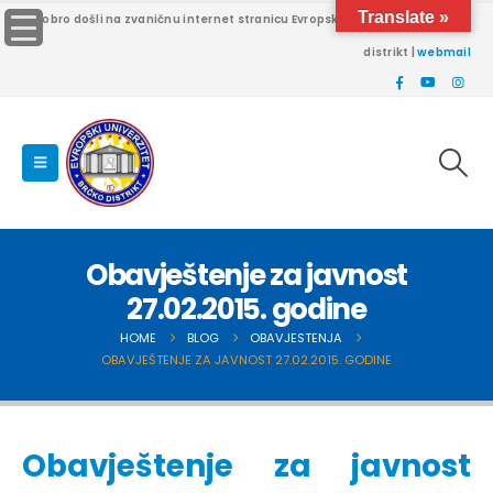
Translate »
Dobro došli na zvaničnu internet stranicu Evropskog univerziteta Brčko
distrikt |
webmail
Obavještenje za javnost
27.02.2015. godine
HOME
BLOG
OBAVJESTENJA
OBAVJEŠTENJE ZA JAVNOST 27.02.2015. GODINE
Obavještenje za javnost