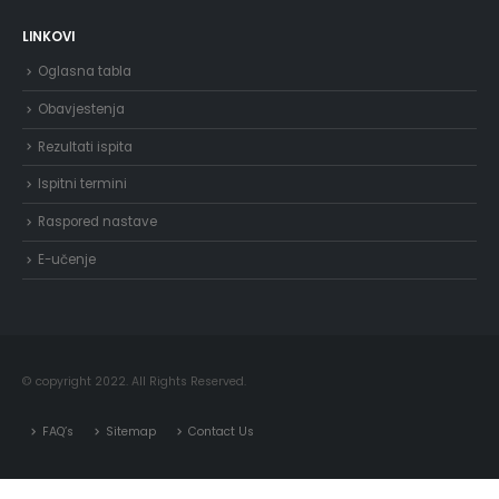
LINKOVI
Oglasna tabla
Obavjestenja
Rezultati ispita
Ispitni termini
Raspored nastave
E-učenje
© copyright 2022. All Rights Reserved.
FAQ’s
Sitemap
Contact Us