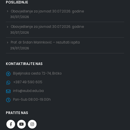
POSLJEDNJE
Obavještenje za javnost 30.07.2026. godine
30/07/2026
Obavještenje za javnost 30.07.2026. godine
30/07/2026
Prof. dr Srđan Marinković – rezultati ispita
29/07/2026
KONTAKTIRAJTE NAS
Bijeljinska cesta 72-74, Brčko
+387 49 590 605
info@eubd.edu.ba
Pon-Sub 08.00-19.00h
PRATITE NAS