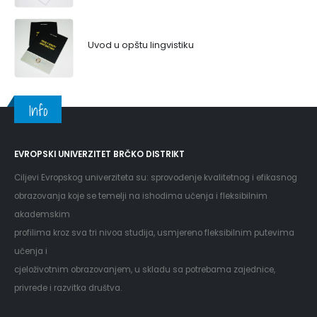
Uvod u opštu lingvistiku
Info
EVROPSKI UNIVERZITET BRČKO DISTRIKT
Ciljevi Evropskog univerziteta su: sprovođenje kvalitetnog i efikasnog
obrazovanja koje se temelji na ishodima učenja i fleksibilnim
akademskim
profilima kroz sva tri nivoa studija, usmjereno fleksibilnim putevima
učenja i
cjeloživotnim obrazovanjem, u skladu sa potrebama zajednice,
privrede i razvitka društva.