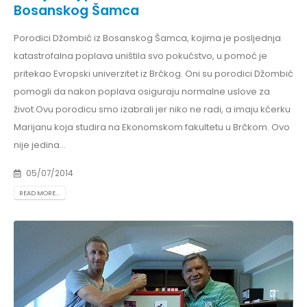
Bosanskog Šamca
Porodici Džombić iz Bosanskog Šamca, kojima je posljednja
katastrofalna poplava uništila svo pokućstvo, u pomoć je
pritekao Evropski univerzitet iz Brčkog. Oni su porodici Džombić
pomogli da nakon poplava osiguraju normalne uslove za
život.Ovu porodicu smo izabrali jer niko ne radi, a imaju kćerku
Marijanu koja studira na Ekonomskom fakultetu u Brčkom. Ovo
nije jedina...
05/07/2014
READ MORE...