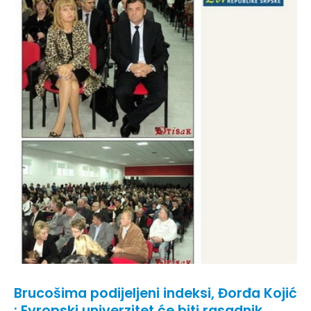
Brucošima podijeljeni indeksi, Đorđa Kojić
: Evropski univerzitet će biti rasadnik