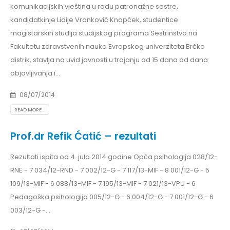
komunikacijskih vještina u radu patronažne sestre,
kandidatkinje Lidije Vranković Knapček, studentice
magistarskih studija studijskog programa Sestrinstvo na
Fakultetu zdravstvenih nauka Evropskog univerziteta Brčko
distrik, stavlja na uvid javnosti u trajanju od 15 dana od dana
objavljivanja i...
08/07/2014
READ MORE...
Prof.dr Refik Ćatić – rezultati
Rezultati ispita od 4. jula 2014.godine Opća psihologija 028/12-
RNE - 7 034/12-RND - 7 002/12-G - 7 117/13-MIF - 8 001/12-G - 5
109/13-MIF - 6 088/13-MIF - 7 195/13-MIF - 7 021/13-VPU - 6
Pedagoška psihologija 005/12-G - 6 004/12-G - 7 001/12-G - 6
003/12-G -...