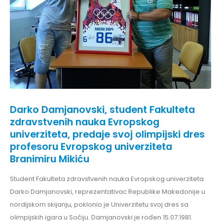
Darko Damjanovski, student Fakulteta
zdravstvenih nauka Evropskog
univerziteta, predaje svoj olimpijski dres
profesoru Evropskog univerziteta
Branimiru Mikiću
Student Fakulteta zdravstvenih nauka Evropskog univerziteta
Darko Damjanovski, reprezentativac Republike Makedonije u
nordijskom skijanju, poklonio je Univerzitetu svoj dres sa
olimpijskih igara u Sočiju. Damjanovski je rođen 15.07.1981.