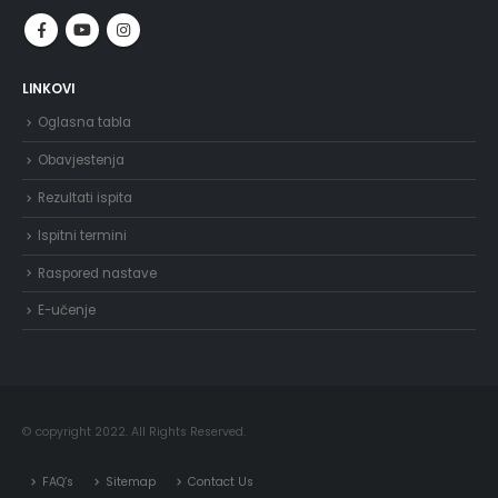
LINKOVI
Oglasna tabla
Obavjestenja
Rezultati ispita
Ispitni termini
Raspored nastave
E-učenje
© copyright 2022. All Rights Reserved.
FAQ’s
Sitemap
Contact Us