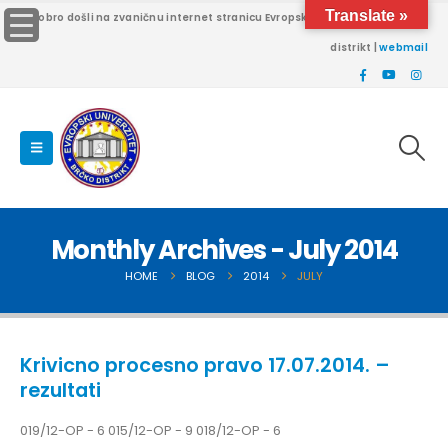
Translate »
Dobro došli na zvaničnu internet stranicu Evropskog univerziteta Brčko
distrikt |
webmail
Monthly Archives - July 2014
HOME
BLOG
2014
JULY
Krivicno procesno pravo 17.07.2014. –
rezultati
019/12-OP - 6 015/12-OP - 9 018/12-OP - 6