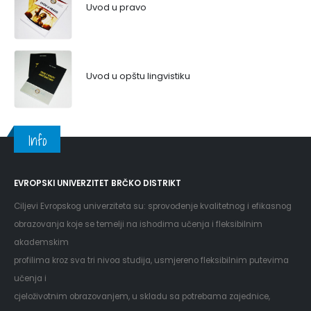
Uvod u pravo
Uvod u opštu lingvistiku
Info
EVROPSKI UNIVERZITET BRČKO DISTRIKT
Ciljevi Evropskog univerziteta su: sprovođenje kvalitetnog i efikasnog
obrazovanja koje se temelji na ishodima učenja i fleksibilnim
akademskim
profilima kroz sva tri nivoa studija, usmjereno fleksibilnim putevima
učenja i
cjeloživotnim obrazovanjem, u skladu sa potrebama zajednice,