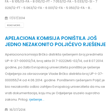
FA - 6 105/13-FA - 8 010/12-FT - 7 053/12-FA - 5 033/12-SI - 7
029/12-FT - 5 063/12-FA - 6 001/12-FA - 5 050/12-FA - 8...
17/07/2014
READ MORE...
APELACIONA KOMISIJA PONIŠTILA JOŠ
JEDNO NEZAKONITO POLJIĆEVO RJEŠENJE
Apelaciona komisija Brčko distrikta rješenjem broj predmeta
UP-II-37-000012/14, broj akta 01.7-0222MS-02/14, od 8.07.2014.
godine, po žalbi Evropskog univerziteta poništila je rješenje
Odjeljenja za obrazovanje Vlade Brčko distrikta broj UP-I-37-
000055/14 od 4.06.2014. godine. Poništenim rješenjem Poljić je
bio nezakonito odbio zahtjev Evropskog univerziteta da mu se
vrati dokumentacija, koju mu je Odjeljenje izuzelo suprotno
zakonu. Prilog:
rješenje...
16/07/2014