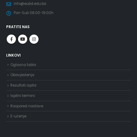
info@eubd.edu.ba
Pon-Sub 08.00-19.00h
PRATITE NAS
LINKOVI
Oglasna tabla
Obavjestenja
Rezultati ispita
Ispitni termini
Raspored nastave
E-učenje