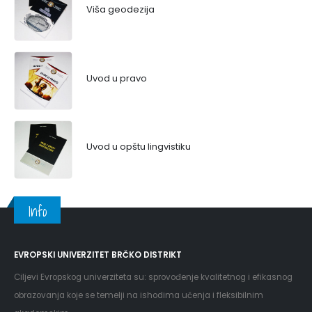
Viša geodezija
Uvod u pravo
Uvod u opštu lingvistiku
Info
EVROPSKI UNIVERZITET BRČKO DISTRIKT
Ciljevi Evropskog univerziteta su: sprovođenje kvalitetnog i efikasnog
obrazovanja koje se temelji na ishodima učenja i fleksibilnim