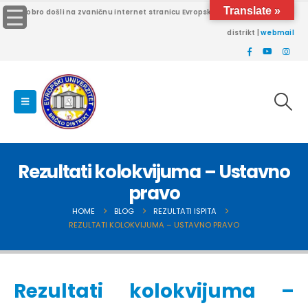
Translate »
Dobro došli na zvaničnu internet stranicu Evropskog univerziteta Brčko
distrikt |
webmail
Rezultati kolokvijuma – Ustavno
pravo
HOME
BLOG
REZULTATI ISPITA
REZULTATI KOLOKVIJUMA – USTAVNO PRAVO
Rezultati kolokvijuma –