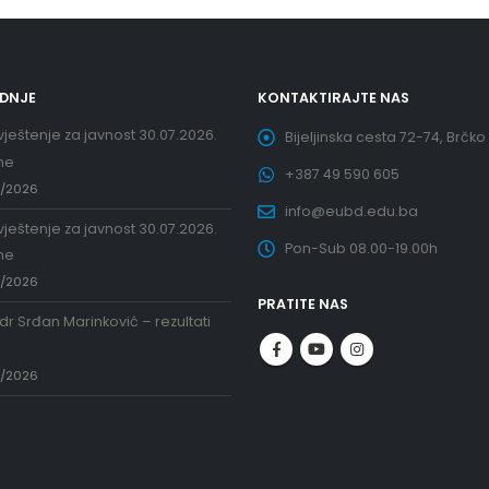
EDNJE
KONTAKTIRAJTE NAS
ještenje za javnost 30.07.2026.
Bijeljinska cesta 72-74, Brčko
ne
+387 49 590 605
7/2026
info@eubd.edu.ba
ještenje za javnost 30.07.2026.
Pon-Sub 08.00-19.00h
ne
7/2026
PRATITE NAS
 dr Srđan Marinković – rezultati
a
7/2026