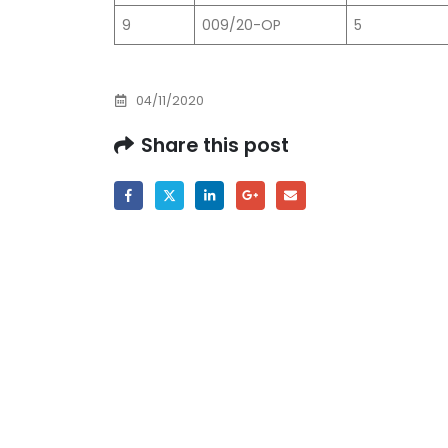
Prof. dr Esed Karić – rezultati ispita
9
009/20-OP
5
25/07/2026
04/11/2020
Share this post