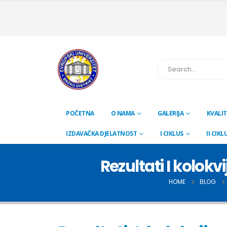
POČETNA
O NAMA
GALERIJA
KVALIT
IZDAVAČKA DJELATNOST
I CIKLUS
II CIKL
Rezultati I kolok
HOME
BLOG