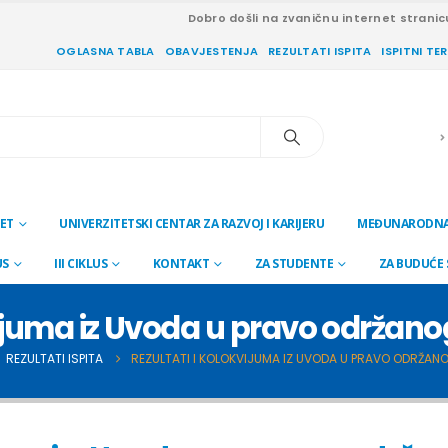
Dobro došli na zvaničnu internet stranic
OGLASNA TABLA
OBAVJESTENJA
REZULTATI ISPITA
ISPITNI TE
ET
UNIVERZITETSKI CENTAR ZA RAZVOJ I KARIJERU
MEĐUNARODNA
US
III CIKLUS
KONTAKT
ZA STUDENTE
ZA BUDUĆE
vijuma iz Uvoda u pravo održanog
REZULTATI ISPITA
REZULTATI I KOLOKVIJUMA IZ UVODA U PRAVO ODRŽANOG