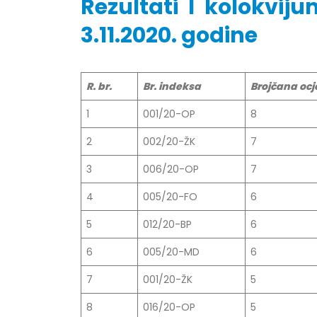
Rezultati I kolokvi
3.11.2020. godine
Obavještenje za javnost 30.07.2026.
Prof. d
godine
R. br.
Br. indeksa
Brojčana oc
24/07/2
30/07/2026
1
001/20-OP
8
Prof. d
Obavještenje za javnost 30.07.2026.
22/07/2
2
002/20-ŽK
7
godine
30/07/2026
3
006/20-OP
7
Prof. d
ispita
4
005/20-FO
6
Prof. dr Srđan Marinković – rezultati
22/07/2
ispita
5
012/20-BP
6
29/07/2026
Prof. 
rezultat
6
005/20-MD
6
Prof. dr Azijada Beganlić – rezultati
22/07/2
ispita
7
001/20-ŽK
5
29/07/2026
Doc. dr
8
016/20-OP
5
20/07/2