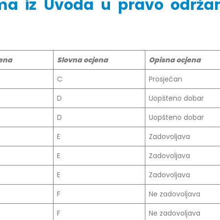
juma iz Uvoda u pravo održa
r Dario Galić – rezultati ispita
Obavještenje za javnost 30.07
godine
jena
026
Slovna ocjena
Opisna ocjena
30/07/2026
C
Prosječan
r Sead Rešić – rezultati ispita
Obavještenje za javnost 30.07
026
D
Uopšteno dobar
godine
30/07/2026
D
Uopšteno dobar
r Radoslav Galić – rezultati
E
Zadovoljava
Prof. dr Srđan Marinković – rezu
026
ispita
E
Zadovoljava
29/07/2026
dr Jasminka Sadadinović –
i ispita
E
Zadovoljava
Prof. dr Azijada Beganlić – rezu
026
ispita
F
Ne zadovoljava
29/07/2026
 Mirnes Avdić – rezultati ispita
F
Ne zadovoljava
026