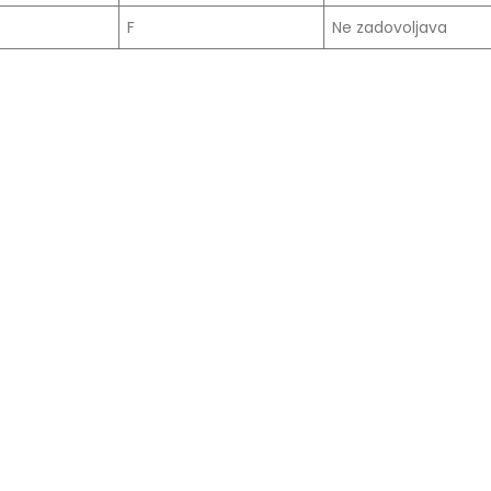
Prof. dr Esed Karić – rezultati i
F
Ne zadovoljava
25/07/2026