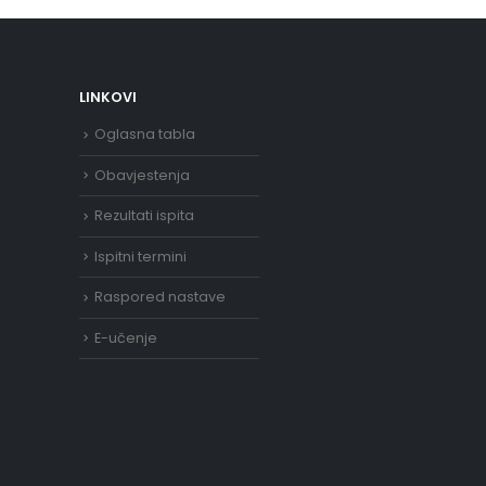
LINKOVI
Oglasna tabla
Obavjestenja
Rezultati ispita
Ispitni termini
Raspored nastave
E-učenje