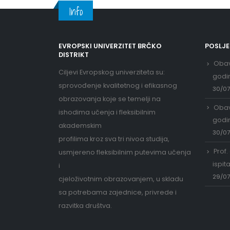
Info
EVROPSKI UNIVERZITET BRČKO
POSLJ
DISTRIKT
Obav
Ciljevi Evropskog univerziteta su:
godi
sprovođenje kvalitetnog i efikasnog
30/0
obrazovanja koje se temelji na
Obav
ishodima učenja i fleksibilnim
godi
akademskim
30/0
profilima kroz sva tri nivoa studija,
Prof.
usmjereno fleksibilnim putevima učenja
ispit
i
29/0
cjeloživotnim obrazovanjem, u skladu
sa potrebama zajednice, privrede i
razvitka društva.