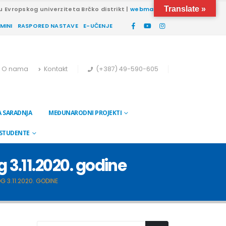
Translate »
u Evropskog univerziteta Brčko distrikt |
webmail
RMINI
RASPORED NASTAVE
E-UČENJE
O nama
Kontakt
(+387) 49-590-605
 SARADNJA
MEĐUNARODNI PROJEKTI
 STUDENTE
 3.11.2020. godine
 3.11.2020. GODINE