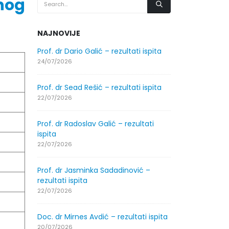
nog
NAJNOVIJE
.2026.
Prof. dr Dario Galić – rezultati ispita
Obavještenje
godine
24/07/2026
30/07/2026
Prof. dr Sead Rešić – rezultati ispita
.2026.
Obavještenje
22/07/2026
godine
30/07/2026
Prof. dr Radoslav Galić – rezultati
ispita
ltati
Prof. dr Srđa
22/07/2026
ispita
29/07/2026
Prof. dr Jasminka Sadadinović –
rezultati ispita
ltati
Prof. dr Azij
22/07/2026
ispita
29/07/2026
Doc. dr Mirnes Avdić – rezultati ispita
20/07/2026