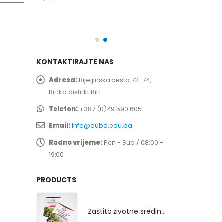
spita
Prof. dr Esed 
25/07/2026
KONTAKTIRAJTE NAS
Adresa:
Bijeljinska cesta 72-74,
Brčko distrikt BiH
Telefon:
+387 (0)49 590 605
Email:
info@eubd.edu.ba
Radno vrijeme:
Pon - Sub / 08:00 -
19:00
PRODUCTS
Zaštita životne sredine rekultivacijom odlagališta