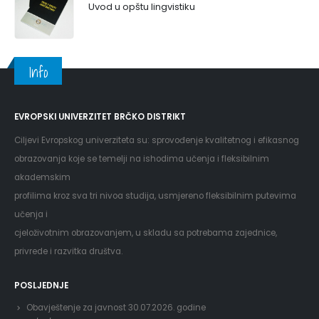
Uvod u opštu lingvistiku
Info
EVROPSKI UNIVERZITET BRČKO DISTRIKT
Ciljevi Evropskog univerziteta su: sprovođenje kvalitetnog i efikasnog
obrazovanja koje se temelji na ishodima učenja i fleksibilnim
akademskim
profilima kroz sva tri nivoa studija, usmjereno fleksibilnim putevima
učenja i
cjeloživotnim obrazovanjem, u skladu sa potrebama zajednice,
privrede i razvitka društva.
POSLJEDNJE
Obavještenje za javnost 30.07.2026. godine