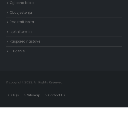
Oglasna tabla
Obavjestenja
Rezultati ispita
Ispitni termini
Raspored nastave
E-učenje
© copyright 2022. All Rights Reserved.
FAQ’s
Sitemap
Contact Us