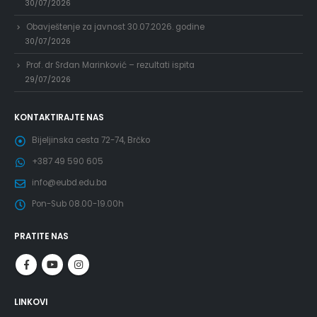
30/07/2026
Obavještenje za javnost 30.07.2026. godine
30/07/2026
Prof. dr Srđan Marinković – rezultati ispita
29/07/2026
KONTAKTIRAJTE NAS
Bijeljinska cesta 72-74, Brčko
+387 49 590 605
info@eubd.edu.ba
Pon-Sub 08.00-19.00h
PRATITE NAS
LINKOVI