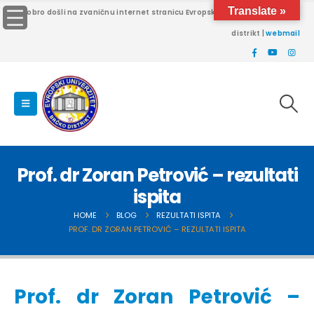
Translate »
Dobro došli na zvaničnu internet stranicu Evropskog univerziteta Brčko
distrikt |
webmail
Prof. dr Zoran Petrović – rezultati
ispita
HOME
BLOG
REZULTATI ISPITA
PROF. DR ZORAN PETROVIĆ – REZULTATI ISPITA
Prof. dr Zoran Petrović –