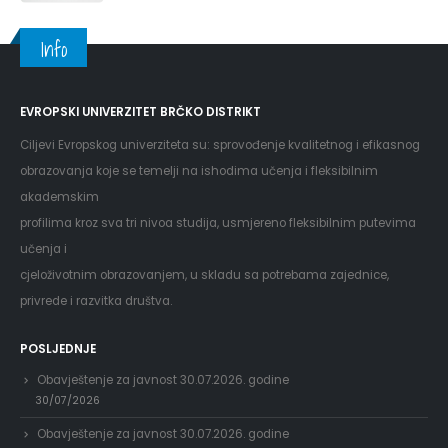
Info
EVROPSKI UNIVERZITET BRČKO DISTRIKT
Ciljevi Evropskog univerziteta su: sprovođenje kvalitetnog i efikasnog
obrazovanja koje se temelji na ishodima učenja i fleksibilnim
akademskim
profilima kroz sva tri nivoa studija, usmjereno fleksibilnim putevima
učenja i
cjeloživotnim obrazovanjem, u skladu sa potrebama zajednice,
privrede i razvitka društva.
POSLJEDNJE
Obavještenje za javnost 30.07.2026. godine
30/07/2026
Obavještenje za javnost 30.07.2026. godine