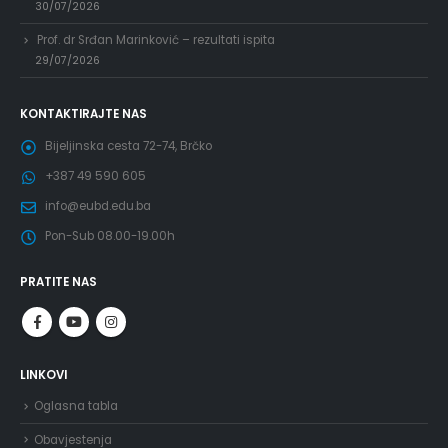
30/07/2026
Prof. dr Srđan Marinković – rezultati ispita
29/07/2026
KONTAKTIRAJTE NAS
Bijeljinska cesta 72-74, Brčko
+387 49 590 605
info@eubd.edu.ba
Pon-Sub 08.00-19.00h
PRATITE NAS
LINKOVI
Oglasna tabla
Obavjestenja