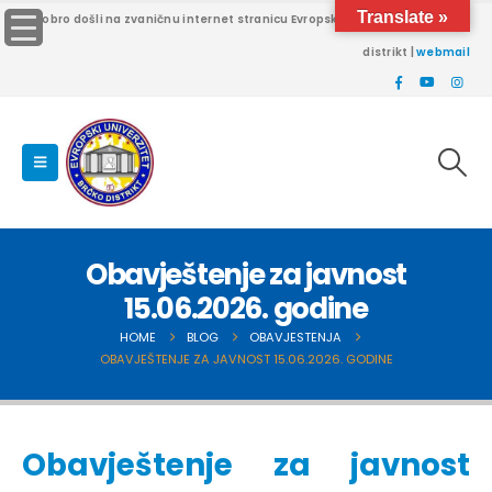
Translate »
Dobro došli na zvaničnu internet stranicu Evropskog univerziteta Brčko
distrikt |
webmail
Obavještenje za javnost
15.06.2026. godine
HOME
BLOG
OBAVJESTENJA
OBAVJEŠTENJE ZA JAVNOST 15.06.2026. GODINE
Obavještenje za javnost