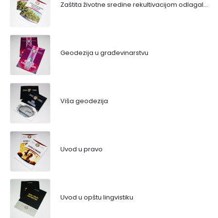
Zaštita životne sredine rekultivacijom odlagališta
Geodezija u građevinarstvu
Viša geodezija
Uvod u pravo
Uvod u opštu lingvistiku