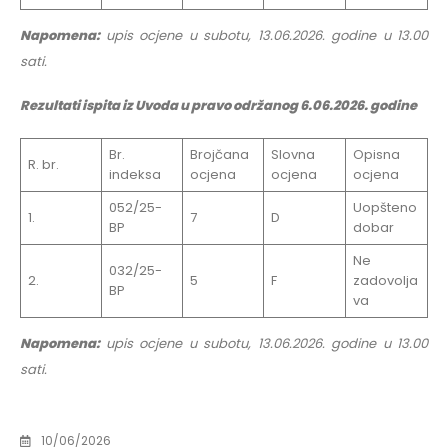
Napomena:
upis ocjene u subotu, 13.06.2026. godine u 13.00
sati.
Rezultati ispita iz Uvoda u pravo održanog 6.06.2026. godine
Br.
Brojčana
Slovna
Opisna
R. br.
indeksa
ocjena
ocjena
ocjena
052/25-
Uopšteno
1.
7
D
BP
dobar
Ne
032/25-
2.
5
F
zadovolja
BP
va
Napomena:
upis ocjene u subotu, 13.06.2026. godine u 13.00
sati.
10/06/2026