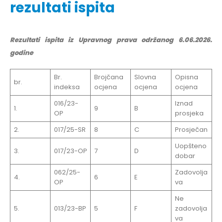
rezultati ispita
Rezultati ispita iz Upravnog prava održanog 6.06.2026.
godine
Br.
Brojčana
Slovna
Opisna
br.
indeksa
ocjena
ocjena
ocjena
016/23-
Iznad
1.
9
B
OP
prosjeka
2.
017/25-SR
8
C
Prosječan
Uopšteno
3.
017/23-OP
7
D
dobar
062/25-
Zadovolja
4.
6
E
OP
va
Ne
5.
013/23-BP
5
F
zadovolja
va