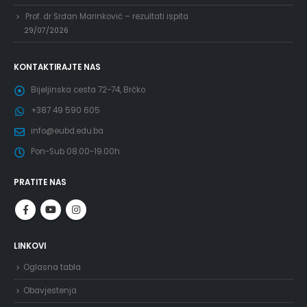
Prof. dr Srđan Marinković – rezultati ispita
29/07/2026
KONTAKTIRAJTE NAS
Bijeljinska cesta 72-74, Brčko
+387 49 590 605
info@eubd.edu.ba
Pon-Sub 08.00-19.00h
PRATITE NAS
LINKOVI
Oglasna tabla
Obavjestenja