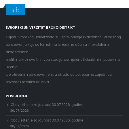
Info
EVROPSKI UNIVERZITET BRČKO DISTRIKT
Ciljevi Evropskog univerziteta su: sprovođenje kvalitetnog i efikasnog
obrazovanja koje se temelji na ishodima učenja i fleksibilnim
akademskim
profilima kroz sva tri nivoa studija, usmjereno fleksibilnim putevima
učenja i
cjeloživotnim obrazovanjem, u skladu sa potrebama zajednice,
privrede i razvitka društva.
POSLJEDNJE
Obavještenje za javnost 30.07.2026. godine
30/07/2026
Obavještenje za javnost 30.07.2026. godine
30/07/2026