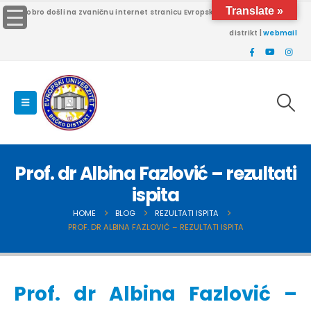
Translate »
Dobro došli na zvaničnu internet stranicu Evropskog univerziteta Brčko
distrikt |
webmail
Prof. dr Albina Fazlović – rezultati
ispita
HOME
BLOG
REZULTATI ISPITA
PROF. DR ALBINA FAZLOVIĆ – REZULTATI ISPITA
Prof. dr Albina Fazlović –