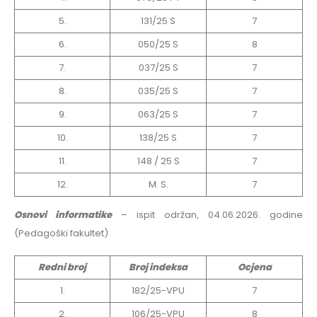
5.
131/25 S
7
6.
050/25 S
8
7.
037/25 S
7
8.
035/25 S
7
9.
063/25 S
7
10.
138/25 S
7
11.
148 / 25 S
7
12.
M. S.
7
Osnovi informatike
– ispit održan, 04.06.2026. godine
(Pedagoški fakultet)
Redni broj
Broj indeksa
Ocjena
1.
182/25-VPU
7
2.
106/25-VPU
8