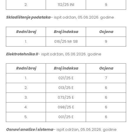
2.
112/25 INI
9
Skladištenje podataka
– ispit održan, 05.06.2026. godine
Redni broj
Broj indeksa
Ocjena
1.
016/25 Mr SB
9
Elektrotehnika II
– ispit održan, 05.06.2026. godine
Redni broj
Broj indeksa
Ocjena
1.
021/25 E
7
2.
013/25 E
6
3.
073/25 E
6
4.
098/25 E
6
5.
001/25 E
6
Osnovi analize i sistema
– ispit održan, 05.06.2026. godine