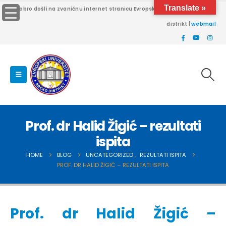
Translate »
Dobro došli na zvaničnu internet stranicu Evropskog univerziteta Brčko
distrikt |
webmail
Prof. dr Halid Žigić – rezultati
ispita
HOME
BLOG
UNCATEGORIZED
,
REZULTATI ISPITA
PROF. DR HALID ŽIGIĆ – REZULTATI ISPITA
Prof. dr Halid Žigić –