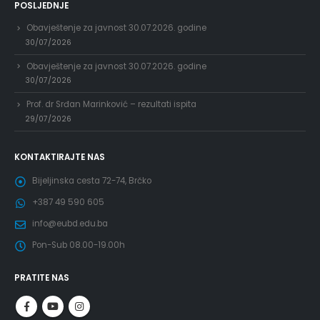
POSLJEDNJE
Obavještenje za javnost 30.07.2026. godine
30/07/2026
Obavještenje za javnost 30.07.2026. godine
30/07/2026
Prof. dr Srđan Marinković – rezultati ispita
29/07/2026
KONTAKTIRAJTE NAS
Bijeljinska cesta 72-74, Brčko
+387 49 590 605
info@eubd.edu.ba
Pon-Sub 08.00-19.00h
PRATITE NAS