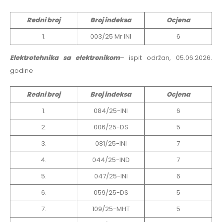
Redni broj
Broj indeksa
Ocjena
1.
003/25 Mr INI
6
Elektrotehnika sa elektronikom
– ispit održan, 05.06.2026.
godine
Redni broj
Broj indeksa
Ocjena
1.
084/25-INI
6
2.
006/25-DS
5
3.
081/25-INI
7
4.
044/25-IND
7
5.
047/25-INI
6
6.
059/25-DS
5
7.
109/25-MHT
5