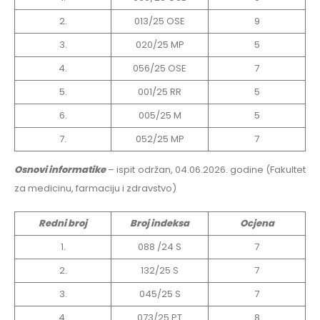
2.
013/25 OSE
9
3.
020/25 MP
5
4.
056/25 OSE
7
5.
001/25 RR
5
6.
005/25 M
5
7.
052/25 MP
7
Osnovi informatike
– ispit održan, 04.06.2026. godine (Fakultet
za medicinu, farmaciju i zdravstvo)
Redni broj
Broj indeksa
Ocjena
1.
088 /24 S
7
2.
132/25 S
7
3.
045/25 S
7
4.
073/25 PT
8