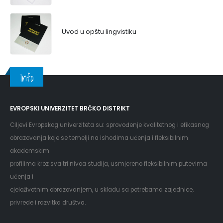
Uvod u opštu lingvistiku
Info
EVROPSKI UNIVERZITET BRČKO DISTRIKT
Ciljevi Evropskog univerziteta su: sprovođenje kvalitetnog i efikasnog
obrazovanja koje se temelji na ishodima učenja i fleksibilnim
akademskim
profilima kroz sva tri nivoa studija, usmjereno fleksibilnim putevima
učenja i
cjeloživotnim obrazovanjem, u skladu sa potrebama zajednice,
privrede i razvitka društva.