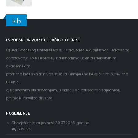
Info
EVROPSKI UNIVERZITET BRČKO DISTRIKT
Ciljevi Evropskog univerziteta su: sprovođenje kvalitetnog i efikasnog
obrazovanja koje se temelji na ishodima učenja i fleksibilnim
akademskim
profilima kroz sva tri nivoa studija, usmjereno fleksibilnim putevima
učenja i
cjeloživotnim obrazovanjem, u skladu sa potrebama zajednice,
privrede i razvitka društva.
POSLJEDNJE
Obavještenje za javnost 30.07.2026. godine
30/07/2026