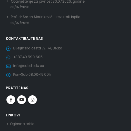
Obavještenje za javnost 30.07.2026. godine
30/07/2026
Prof. dr Srđan Marinković – rezultati ispita
29/07/2026
KONTAKTIRAJTE NAS
Bijeljinska cesta 72-74, Brčko
+387 49 590 605
info@eubd.edu.ba
Pon-Sub 08.00-19.00h
PRATITE NAS
LINKOVI
Oglasna tabla