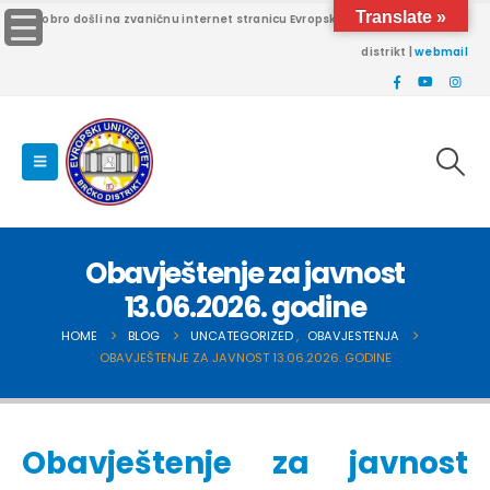
Translate »
Dobro došli na zvaničnu internet stranicu Evropskog univerziteta Brčko
distrikt |
webmail
Obavještenje za javnost
13.06.2026. godine
HOME
BLOG
UNCATEGORIZED
,
OBAVJESTENJA
OBAVJEŠTENJE ZA JAVNOST 13.06.2026. GODINE
Obavještenje za javnost