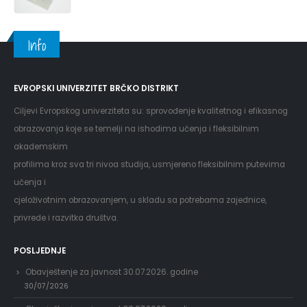
Info
EVROPSKI UNIVERZITET BRČKO DISTRIKT
Ciljevi Evropskog univerziteta su: sprovođenje kvalitetnog i efikasnog
obrazovanja koje se temelji na ishodima učenja i fleksibilnim
akademskim
profilima kroz sva tri nivoa studija, usmjereno fleksibilnim putevima
učenja i
cjeloživotnim obrazovanjem, u skladu sa potrebama zajednice,
privrede i razvitka društva.
POSLJEDNJE
Obavještenje za javnost 30.07.2026. godine
30/07/2026