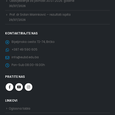
Obavještenje za javnost 30.07.2026. godine
30/07/2026
Prof. dr Srđan Marinković – rezultati ispita
29/07/2026
KONTAKTIRAJTE NAS
Bijeljinska cesta 72-74, Brčko
+387 49 590 605
info@eubd.edu.ba
Pon-Sub 08.00-19.00h
PRATITE NAS
LINKOVI
Oglasna tabla