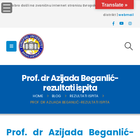
Translate »
Dobro došli na zvaničnu internet stranicu Evropskog univerziteta Brčko
distrikt |
webmail
Prof. dr Azijada Beganlić-
rezultati ispita
HOME
BLOG
REZULTATI ISPITA
PROF. DR AZIJADA BEGANLIĆ-REZULTATI ISPITA
Prof. dr Azijada Beganlić-